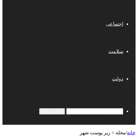
اجتماعی
سلامت
دولت
جستجو برای
خانه
/
محله > زیر پوست شهر