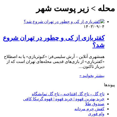
محله > زیر پوست شهر
۱۴۰۳/۰۹/۰۴
کفتربازی از کی و چطور در تهران شروع
شد؟
همشهری آنلاین – آرش سلیمی‌فر: «کبوتربازی» یا به اصطلاح
«کفتربازی» از بازی‌های قدیمی محله‌های تهران است که از
دیرباز تاکنون…
بیشتر بخوانید »
پیوندها
تاج گل – تاج گل افتتاحیه – تاج گل نمایشگاه
خرید بهترین قهوه | خرید قهوه | قهوه گرنیکا کافی
صندوق طلا
کفش چرم مردانه
وام فوری