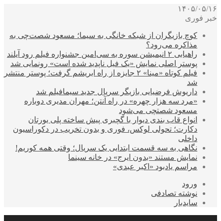
۱۴۰۵/۰۵/۱۶
خبر فوری
کوچ بازیگران از شبکه خانگی به سیما؛ مسعود شصت‌چی به
مذاکره می‌رود؟
راهیابی ۲ انیمیشن سوره به سی‌امین جشنواره فیلم رود آیلند
پوستر اصلی نمایش «یک فیل ناپدید شده است» رونمایی شد
فیلم کوتاه «مینا» ۲ جایزه از راه ابریشم گرفت؛ پوستر منتشر
شد
داریوش فرضیایی بازیگر سریال جدید سیمافیلم شد
«مرد سه هزار چهره» در راه آنتن؛ مهران مدیری دوباره
مسعود شصتچی می‌شود
انواع قاب بندی دیوار با گچبری پیش ساخته پلی یورتان
دکارت؛ تحولی لوکس، فوری و بدون تخریب در دکوراسیون
داخلی
نگاهی به سه قسمت ابتدایی یک سریال؛ وقتی همه کوریم!
نمایش مستند «بدون ایرج» در خانه سینما
مراسم یادبود «اکبر عبدی»
ورود
نوشته تصادفی
سایدبار