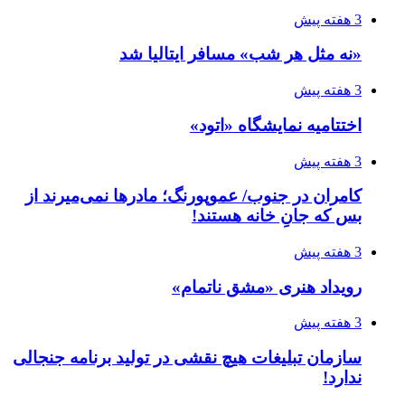
3 هفته پیش
«نه مثل هر شب» مسافر ایتالیا شد
3 هفته پیش
اختتامیه نمایشگاه «اتود»
3 هفته پیش
کامران در جنوب/ عموپورنگ؛ مادرها نمی‌میرند از
بس که جانِ خانه هستند!
3 هفته پیش
رویداد هنری «مشق ناتمام»
3 هفته پیش
سازمان تبلیغات هیچ نقشی در تولید برنامه جنجالی
ندارد!