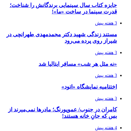
جایزه کتاب سال سینمایی برندگانش را شناخت؛
قدرت سینما در ساخت «ما»!
3 هفته پیش
مستند زندگی شهید دکتر محمدمهدی طهرانچی در
شیراز روی پرده می‌رود
3 هفته پیش
«نه مثل هر شب» مسافر ایتالیا شد
3 هفته پیش
اختتامیه نمایشگاه «اتود»
3 هفته پیش
کامران در جنوب/ عموپورنگ؛ مادرها نمی‌میرند از
بس که جانِ خانه هستند!
4 هفته پیش