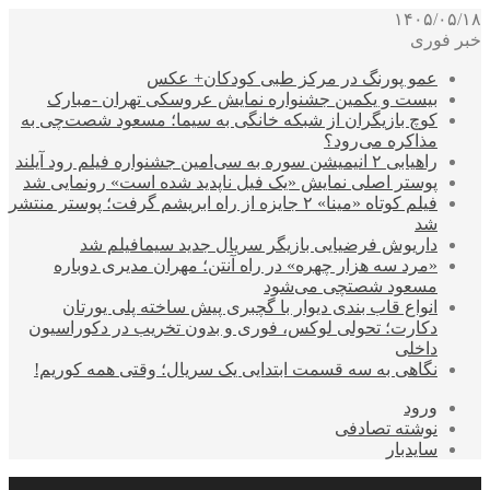
۱۴۰۵/۰۵/۱۸
خبر فوری
عمو پورنگ در مرکز طبی کودکان+ عکس
بیست و یکمین جشنواره نمایش عروسکی تهران -مبارک
کوچ بازیگران از شبکه خانگی به سیما؛ مسعود شصت‌چی به
مذاکره می‌رود؟
راهیابی ۲ انیمیشن سوره به سی‌امین جشنواره فیلم رود آیلند
پوستر اصلی نمایش «یک فیل ناپدید شده است» رونمایی شد
فیلم کوتاه «مینا» ۲ جایزه از راه ابریشم گرفت؛ پوستر منتشر
شد
داریوش فرضیایی بازیگر سریال جدید سیمافیلم شد
«مرد سه هزار چهره» در راه آنتن؛ مهران مدیری دوباره
مسعود شصتچی می‌شود
انواع قاب بندی دیوار با گچبری پیش ساخته پلی یورتان
دکارت؛ تحولی لوکس، فوری و بدون تخریب در دکوراسیون
داخلی
نگاهی به سه قسمت ابتدایی یک سریال؛ وقتی همه کوریم!
ورود
نوشته تصادفی
سایدبار