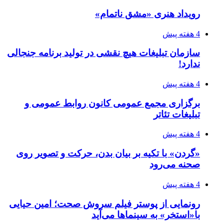
رویداد هنری «مشق ناتمام»
4 هفته پیش
سازمان تبلیغات هیچ نقشی در تولید برنامه جنجالی
ندارد!
4 هفته پیش
برگزاری مجمع عمومی کانون روابط عمومی و
تبلیغات تئاتر
4 هفته پیش
«گردن» با تکیه بر بیان بدن، حرکت و تصویر روی
صحنه می‌رود
4 هفته پیش
رونمایی از پوستر فیلم سروش صحت؛ امین حیایی
با«استخر» به سینماها می‌آید