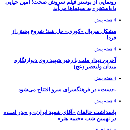
رونمایی از پوستر فیلم سروش صحت؛ امین حیایی
با«استخر» به سینماها می‌آید
4 هفته پیش
مشکل سریال «کوری» حل شد؛ شروع پخش از
فردا
4 هفته پیش
آخرین دیدار ملت با رهبر شهید روی دیوارنگاره
میدان ولیعصر (عج)
4 هفته پیش
«دست» در فرهنگسرای سرو افتتاح می‌شود
4 هفته پیش
پاسداشت خالقان «آقای شهید ایران» و «پدر امت»
در نهمین شب «خیمه هنر»