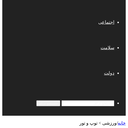
اجتماعی
سلامت
دولت
جستجو برای
خانه
/
ورزشی > توپ و تور