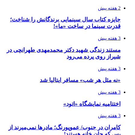
2 هفته پیش
جایزه کتاب سال سینمایی برندگانش را شناخت؛
قدرت سینما در ساخت «ما»!
3 هفته پیش
مستند زندگی شهید دکتر محمدمهدی طهرانچی در
شیراز روی پرده می‌رود
3 هفته پیش
«نه مثل هر شب» مسافر ایتالیا شد
3 هفته پیش
اختتامیه نمایشگاه «اتود»
3 هفته پیش
کامران در جنوب/ عموپورنگ؛ مادرها نمی‌میرند از
بس که جانِ خانه هستند!