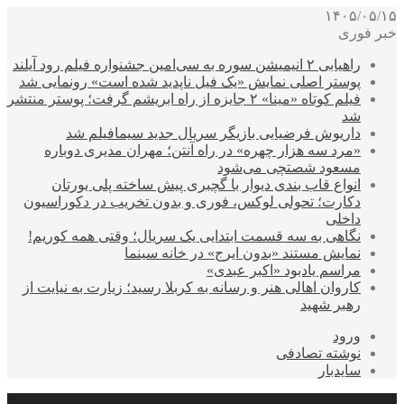
۱۴۰۵/۰۵/۱۵
خبر فوری
راهیابی ۲ انیمیشن سوره به سی‌امین جشنواره فیلم رود آیلند
پوستر اصلی نمایش «یک فیل ناپدید شده است» رونمایی شد
فیلم کوتاه «مینا» ۲ جایزه از راه ابریشم گرفت؛ پوستر منتشر
شد
داریوش فرضیایی بازیگر سریال جدید سیمافیلم شد
«مرد سه هزار چهره» در راه آنتن؛ مهران مدیری دوباره
مسعود شصتچی می‌شود
انواع قاب بندی دیوار با گچبری پیش ساخته پلی یورتان
دکارت؛ تحولی لوکس، فوری و بدون تخریب در دکوراسیون
داخلی
نگاهی به سه قسمت ابتدایی یک سریال؛ وقتی همه کوریم!
نمایش مستند «بدون ایرج» در خانه سینما
مراسم یادبود «اکبر عبدی»
کاروان اهالی هنر و رسانه به کربلا رسید؛ زیارت به نیایت از
رهبر شهید
ورود
نوشته تصادفی
سایدبار