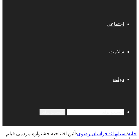
اجتماعی
سلامت
دولت
جستجو برای
خانه
/
استانها > خراسان رضوی
/
آئین افتتاحیه جشنواره مردمی فیلم