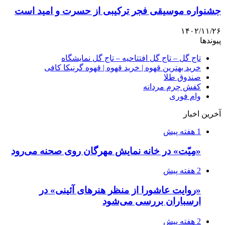
جشنواره‌ موسیقی فجر ترکیبی از حسرت و امید است
۱۴۰۲/۱۱/۲۶
پیوندها
تاج گل – تاج گل افتتاحیه – تاج گل نمایشگاه
خرید بهترین قهوه | خرید قهوه | قهوه گرنیکا کافی
صندوق طلا
کفش چرم مردانه
وام فوری
آخرین اخبار
1 هفته پیش
«مِیّت» در خانه نمایش مهرگان روی صحنه می‌رود
2 هفته پیش
«روایت عاشورا از منظر هنرهای آئینی» در
ارسباران بررسی می‌شود
2 هفته پیش