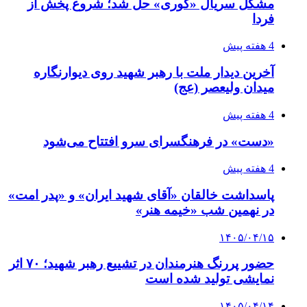
مشکل سریال «کوری» حل شد؛ شروع پخش از
فردا
4 هفته پیش
آخرین دیدار ملت با رهبر شهید روی دیوارنگاره
میدان ولیعصر (عج)
4 هفته پیش
«دست» در فرهنگسرای سرو افتتاح می‌شود
4 هفته پیش
پاسداشت خالقان «آقای شهید ایران» و «پدر امت»
در نهمین شب «خیمه هنر»
۱۴۰۵/۰۴/۱۵
حضور پررنگ هنرمندان در تشییع رهبر شهید؛ ۷۰ اثر
نمایشی تولید شده است
۱۴۰۵/۰۴/۱۴