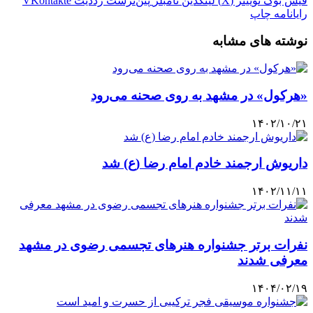
فیس بوک
توییتر (X)
لینکدین
‫تامبلر
‫پین‌ترست
‫رددیت
‫VKontakte
رایانامه
چاپ
نوشته های مشابه
«هرکول» در مشهد به روی صحنه می‌رود
۱۴۰۲/۱۰/۲۱
داریوش ارجمند خادم امام رضا (ع) شد
۱۴۰۲/۱۱/۱۱
نفرات برتر جشنواره هنرهای تجسمی رضوی در مشهد
معرفی شدند
۱۴۰۴/۰۲/۱۹