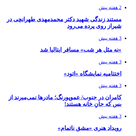
2 هفته پیش
مستند زندگی شهید دکتر محمدمهدی طهرانچی در
شیراز روی پرده می‌رود
3 هفته پیش
«نه مثل هر شب» مسافر ایتالیا شد
3 هفته پیش
اختتامیه نمایشگاه «اتود»
3 هفته پیش
کامران در جنوب/ عموپورنگ؛ مادرها نمی‌میرند از
بس که جانِ خانه هستند!
3 هفته پیش
رویداد هنری «مشق ناتمام»