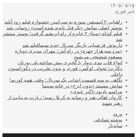
۱۴۰۵/۰۵/۱۵
خبر فوری
راهیابی ۲ انیمیشن سوره به سی‌امین جشنواره فیلم رود آیلند
پوستر اصلی نمایش «یک فیل ناپدید شده است» رونمایی شد
فیلم کوتاه «مینا» ۲ جایزه از راه ابریشم گرفت؛ پوستر منتشر
شد
داریوش فرضیایی بازیگر سریال جدید سیمافیلم شد
«مرد سه هزار چهره» در راه آنتن؛ مهران مدیری دوباره
مسعود شصتچی می‌شود
انواع قاب بندی دیوار با گچبری پیش ساخته پلی یورتان
دکارت؛ تحولی لوکس، فوری و بدون تخریب در دکوراسیون
داخلی
نگاهی به سه قسمت ابتدایی یک سریال؛ وقتی همه کوریم!
نمایش مستند «بدون ایرج» در خانه سینما
مراسم یادبود «اکبر عبدی»
کاروان اهالی هنر و رسانه به کربلا رسید؛ زیارت به نیایت از
رهبر شهید
ورود
نوشته تصادفی
سایدبار