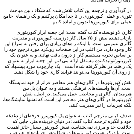
در گردآوری و ترجمه این کتاب تلاش شده که شکاف بین مباحث
تئوری و عملی کیوریتوری را تا حد امکان پرکنیم و یک راهنمای جامع
عملی برای کیوریتورها تدوین و آماده کنیم.
کارن لاو نویسنده کتاب گفته است: این جعبه ابزار کیوریتوری
بازتاب‌دهنده بیش از ۲۵ سال کار درزمینه کیوریتوری و مدیریت
گالری عمومی است. با اینکه راه‌های زیادی برای رفتن به سراغ این
کار وجود دارد، من اغلب در این صفحات رویکرد مورد ترجیح خود را
بر اساس تجربه مستقیم کار از درون بافت نهادی و به عنوان یک
کیوریتور/تولیدکننده مستقل ارائه می‌کنم. این جعبه ابزار به عنوان
یک راهنما در نظر گرفته شده است – یک چارچوب مورد پیشنهاد که
از روی آن کیوریتورها می‌توانند فرایند کاری خود را شکل دهند.
نقش کیوریتورها در گالری‌های هنر معاصر فراتر از خود نمایشگاه
است. آن‌ها واسطه‌های فرهنگی هستند و به عنوان پل بین
هنرمندان، گالری و مخاطب عمل می‌کنند. در اصل، نقش
کیوریتورها در گالری‌های هنر معاصر این است که نه‌تنها نمایشگاه‌ها،
بلکه تجربیات را نیز مدیریت کنند.
صدف کیانی مترجم کتاب به عنوان یک کیوریتور حرفه‌ای از دغدغه
خود و انگیزه ترجمه کتاب گفت: در دنیای فریبنده هنر، جایی که
خلاقیت حد و مرزی نمی‌شناسد، نقش کیوریتور بسیار حائز اهمیت
است. با درک اهمیت کیوریتورها در شکل‌دهی جریان‌های هنری، بر