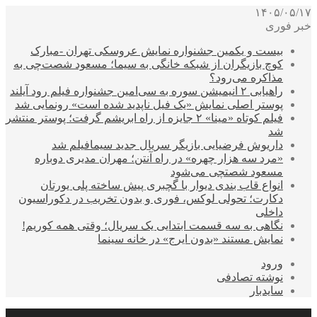
۱۴۰۵/۰۵/۱۷
خبر فوری
بیست و یکمین جشنواره نمایش عروسکی تهران -مبارک
کوچ بازیگران از شبکه خانگی به سیما؛ مسعود شصت‌چی به
مذاکره می‌رود؟
راهیابی ۲ انیمیشن سوره به سی‌امین جشنواره فیلم رود آیلند
پوستر اصلی نمایش «یک فیل ناپدید شده است» رونمایی شد
فیلم کوتاه «مینا» ۲ جایزه از راه ابریشم گرفت؛ پوستر منتشر
شد
داریوش فرضیایی بازیگر سریال جدید سیمافیلم شد
«مرد سه هزار چهره» در راه آنتن؛ مهران مدیری دوباره
مسعود شصتچی می‌شود
انواع قاب بندی دیوار با گچبری پیش ساخته پلی یورتان
دکارت؛ تحولی لوکس، فوری و بدون تخریب در دکوراسیون
داخلی
نگاهی به سه قسمت ابتدایی یک سریال؛ وقتی همه کوریم!
نمایش مستند «بدون ایرج» در خانه سینما
ورود
نوشته تصادفی
سایدبار