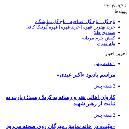
۱۴۰۳/۰۹/۱۶
پیوندها
تاج گل – تاج گل افتتاحیه – تاج گل نمایشگاه
خرید بهترین قهوه | خرید قهوه | قهوه گرنیکا کافی
صندوق طلا
کفش چرم مردانه
وام فوری
آخرین اخبار
1 هفته پیش
مراسم یادبود «اکبر عبدی»
2 هفته پیش
کاروان اهالی هنر و رسانه به کربلا رسید؛ زیارت به
نیایت از رهبر شهید
2 هفته پیش
«مِیّت» در خانه نمایش مهرگان روی صحنه می‌رود