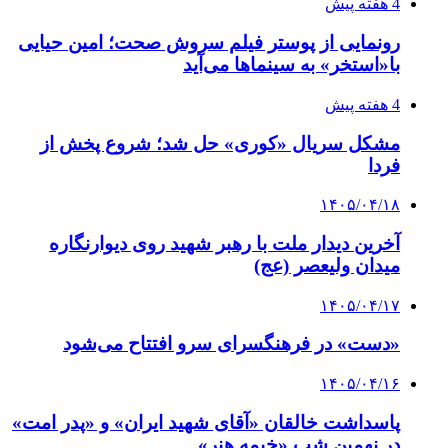
4 هفته پیش
رونمایی از پوستر فیلم سروش صحت؛ امین حیایی
با«استخر» به سینماها می‌آید
4 هفته پیش
مشکل سریال «کوری» حل شد؛ شروع پخش از
فردا
۱۴۰۵/۰۴/۱۸
آخرین دیدار ملت با رهبر شهید روی دیوارنگاره
میدان ولیعصر (عج)
۱۴۰۵/۰۴/۱۷
«دست» در فرهنگسرای سرو افتتاح می‌شود
۱۴۰۵/۰۴/۱۶
پاسداشت خالقان «آقای شهید ایران» و «پدر امت»
در نهمین شب «خیمه هنر»