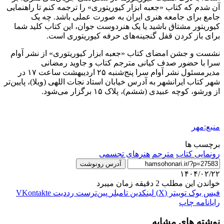
آن شدم که کتاب «جعبه ابزار کیوریتوری» را ترجمه کنم تا راهنمایی
جامع برای جامعه هنری ایران به صورت عملی باشد. چه یک
کیوریتور مشتاق باشید یا یک هنردوست جوان، این کتاب کلید شما
برای باز کردن قفل گنجینه‌های حرفه کیوریتوری است.
نشست و جشن امضای کتاب «جعبه ابزار کیوریتوری» از نشر آوام
سرا با حضور صدف کیانی مترجم کتاب و جاوید رمضانی
مدیرمسئول نشر آوام سرا پنج‌شنبه ۲۵ اردیبهشت‌ ساعت ۱۷ در
شهر کتاب ایرانشهر به آدرس خیابان استاد نجات اللهی (ویلا)، پایین‌تر
از ورشو، کوچه عبیدی (ششم)، پلاک ۱۵ برگزار می‌شود.
منبع:مهر
برچسب ها
رونمایی کتاب
مترجم
هنرهای تجسمی
آدرس رونوشت
۱۴۰۴/۰۲/۲۲
خواندن این مطلب 2 دقیقه زمان میبرد
فیس بوک
توییتر (X)
لینکدین
‫تامبلر
‫پین‌ترست
‫رددیت
‫VKontakte
رایانامه
چاپ
نوشته های مشابه