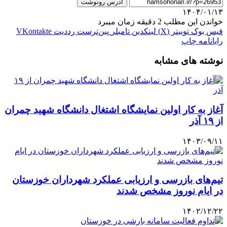
آدرس رونوشت
۱۴۰۴/۰۱/۱۳
خواندن این مطلب 2 دقیقه زمان میبرد
فیس بوک
توییتر (X)
لینکدین
‫تامبلر
‫پین‌ترست
‫رددیت
‫VKontakte
رایانامه
چاپ
نوشته های مشابه
آغاز به کار اولین نمایشگاه اشتغال دانشگاه شهید چمران
از ۱۹ آذر
۱۴۰۳/۰۹/۱۱
تیم‌های بازرسی و ارزیابی عملکرد شهرداران خوزستان
در ایام نوروز مشخص شدند
۱۴۰۲/۱۲/۲۲