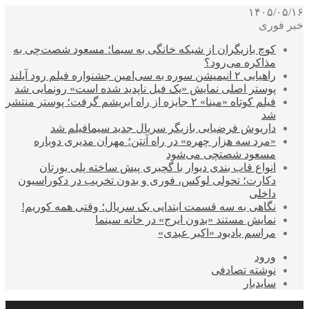
۱۴۰۵/۰۵/۱۶
خبر فوری
کوچ بازیگران از شبکه خانگی به سیما؛ مسعود شصت‌چی به
مذاکره می‌رود؟
راهیابی ۲ انیمیشن سوره به سی‌امین جشنواره فیلم رود آیلند
پوستر اصلی نمایش «یک فیل ناپدید شده است» رونمایی شد
فیلم کوتاه «مینا» ۲ جایزه از راه ابریشم گرفت؛ پوستر منتشر
شد
داریوش فرضیایی بازیگر سریال جدید سیمافیلم شد
«مرد سه هزار چهره» در راه آنتن؛ مهران مدیری دوباره
مسعود شصتچی می‌شود
انواع قاب بندی دیوار با گچبری پیش ساخته پلی یورتان
دکارت؛ تحولی لوکس، فوری و بدون تخریب در دکوراسیون
داخلی
نگاهی به سه قسمت ابتدایی یک سریال؛ وقتی همه کوریم!
نمایش مستند «بدون ایرج» در خانه سینما
مراسم یادبود «اکبر عبدی»
ورود
نوشته تصادفی
سایدبار