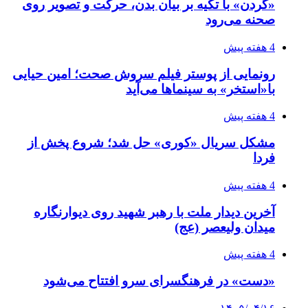
«گردن» با تکیه بر بیان بدن، حرکت و تصویر روی
صحنه می‌رود
4 هفته پیش
رونمایی از پوستر فیلم سروش صحت؛ امین حیایی
با«استخر» به سینماها می‌آید
4 هفته پیش
مشکل سریال «کوری» حل شد؛ شروع پخش از
فردا
4 هفته پیش
آخرین دیدار ملت با رهبر شهید روی دیوارنگاره
میدان ولیعصر (عج)
4 هفته پیش
«دست» در فرهنگسرای سرو افتتاح می‌شود