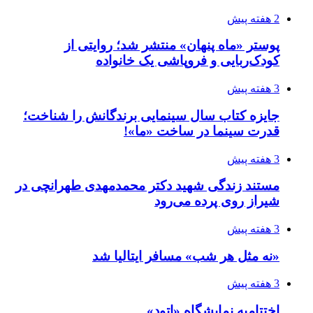
2 هفته پیش
پوستر «ماه پنهان» منتشر شد؛ روایتی از
کودک‌ربایی و فروپاشی یک خانواده
3 هفته پیش
جایزه کتاب سال سینمایی برندگانش را شناخت؛
قدرت سینما در ساخت «ما»!
3 هفته پیش
مستند زندگی شهید دکتر محمدمهدی طهرانچی در
شیراز روی پرده می‌رود
3 هفته پیش
«نه مثل هر شب» مسافر ایتالیا شد
3 هفته پیش
اختتامیه نمایشگاه «اتود»