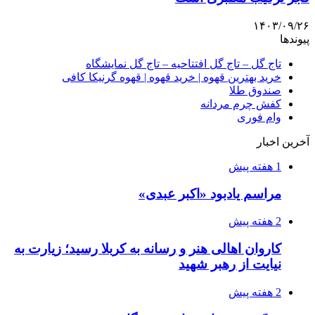
۱۴۰۳/۰۹/۲۶
پیوندها
تاج گل – تاج گل افتتاحیه – تاج گل نمایشگاه
خرید بهترین قهوه | خرید قهوه | قهوه گرنیکا کافی
صندوق طلا
کفش چرم مردانه
وام فوری
آخرین اخبار
1 هفته پیش
مراسم یادبود «اکبر عبدی»
2 هفته پیش
کاروان اهالی هنر و رسانه به کربلا رسید؛ زیارت به
نیایت از رهبر شهید
2 هفته پیش