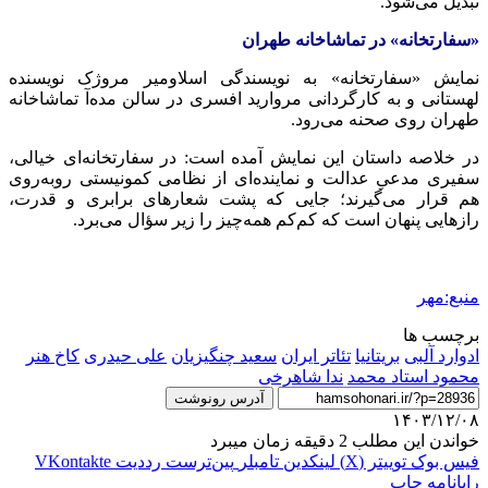
تبدیل می‌شود.
«سفارتخانه» در تماشاخانه طهران
نمایش «سفارتخانه» به نویسندگی اسلاومیر مروژک نویسنده
لهستانی و به کارگردانی مروارید افسری در سالن مده‌آ تماشاخانه
طهران روی صحنه می‌رود.
در خلاصه داستان این نمایش آمده است: در سفارتخانه‌ای خیالی،
سفیری مدعیِ عدالت و نماینده‌ای از نظامی کمونیستی روبه‌روی
هم قرار می‌گیرند؛ جایی که پشت شعارهای برابری و قدرت،
رازهایی پنهان است که کم‌کم همه‌چیز را زیر سؤال می‌برد.
منبع:مهر
برچسب ها
ادوارد آلبی
بریتانیا
تئاتر ایران
سعید چنگیزیان
علی حیدری
کاخ هنر
محمود استاد محمد
ندا شاهرخی
آدرس رونوشت
۱۴۰۳/۱۲/۰۸
خواندن این مطلب 2 دقیقه زمان میبرد
فیس بوک
توییتر (X)
لینکدین
‫تامبلر
‫پین‌ترست
‫رددیت
‫VKontakte
رایانامه
چاپ