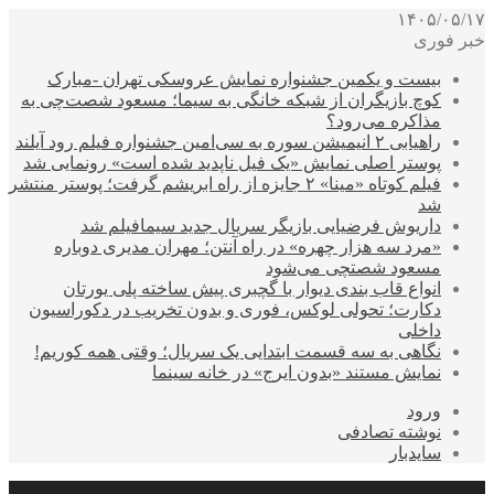
۱۴۰۵/۰۵/۱۷
خبر فوری
بیست و یکمین جشنواره نمایش عروسکی تهران -مبارک
کوچ بازیگران از شبکه خانگی به سیما؛ مسعود شصت‌چی به
مذاکره می‌رود؟
راهیابی ۲ انیمیشن سوره به سی‌امین جشنواره فیلم رود آیلند
پوستر اصلی نمایش «یک فیل ناپدید شده است» رونمایی شد
فیلم کوتاه «مینا» ۲ جایزه از راه ابریشم گرفت؛ پوستر منتشر
شد
داریوش فرضیایی بازیگر سریال جدید سیمافیلم شد
«مرد سه هزار چهره» در راه آنتن؛ مهران مدیری دوباره
مسعود شصتچی می‌شود
انواع قاب بندی دیوار با گچبری پیش ساخته پلی یورتان
دکارت؛ تحولی لوکس، فوری و بدون تخریب در دکوراسیون
داخلی
نگاهی به سه قسمت ابتدایی یک سریال؛ وقتی همه کوریم!
نمایش مستند «بدون ایرج» در خانه سینما
ورود
نوشته تصادفی
سایدبار