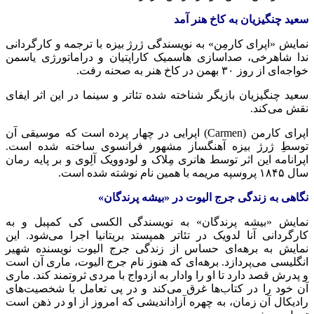
سعید چنگیزیان به کاخ هنر آمد
نمایش «اپرای کارمِن» به نویسندگی ژرژ بیزه با ترجمه و کارگردانی
ندا شاهرخی، صداسازی هاسمیک کاراپتیان و دراماتورژی یاسمن
خواجه‌ای از روز ۳۰ بهمن در کاخ هنر به صحنه رفت.
سعید چنگیزیان بازیگر شناخته شده تئاتر و سینما در این اثر ایفای
نقش می‌کند.
اپرای کارمن (Carmen) اپرایی در چهار پرده است که موسیقی آن
توسطِ ژرژ بیزه آهنگساز مشهور فرانسوی ساخته شده است.
اپرانامه این اثر توسط هانری مِلاک و لودوویک آلِوی و بر پایه رمان
سال ۱۸۴۵ پروسپه مریمه با همین نام نوشته شده است.
نگاهی به زندگی جرج الیوت در «بیشه پرندگان»
نمایش «بیشه پرندگان» به نویسندگی الکسی کی کمپبل و به
کارگردانی آنا لدویک در تئاتر همپستد بریتانیا اجرا می‌شود. این
نمایش به برهه‌ای حساس از زندگی جرج الیوت نویسنده شهیر
انگلیسی می‌پردازد. برهه‌ای که هنوز نام جرج الیوت، ماری آن است
و پدرش قصد دارد تا او را وادار به ازدواج با مردی ثروتمند کند. ماری
آن خود را در کتاب‌ها غرق می‌کند و در پی تعامل با شخصیت‌های
رادیکال آن زمان، به چهره آزاداندیشی که امروز از او در ذهن است