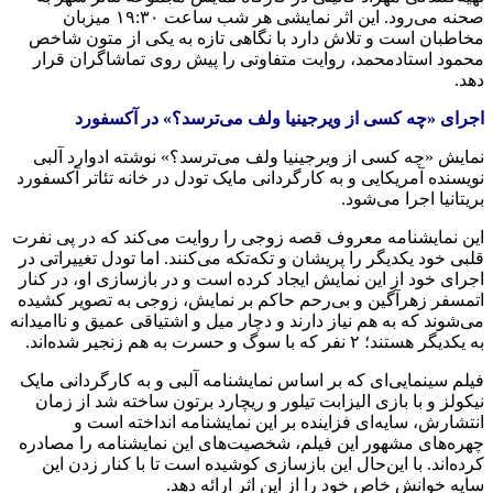
صحنه می‌رود. این اثر نمایشی هر شب ساعت ۱۹:۳۰ میزبان
مخاطبان است و تلاش دارد با نگاهی تازه به یکی از متون شاخص
محمود استادمحمد، روایت متفاوتی را پیش روی تماشاگران قرار
دهد.
اجرای «چه کسی از ویرجینیا ولف می‌ترسد؟» در آکسفورد
نمایش «چه کسی از ویرجینیا ولف می‌ترسد؟» نوشته ادوارد آلبی
نویسنده آمریکایی و به کارگردانی مایک تودل در خانه تئاتر آکسفورد
بریتانیا اجرا می‌شود.
این نمایشنامه معروف قصه زوجی را روایت می‌کند که در پی نفرت
قلبی خود یکدیگر را پریشان و تکه‌تکه می‌کنند. اما تودل تغییراتی در
اجرای خود از این نمایش ایجاد کرده است و در بازسازی او، در کنار
اتمسفر زهرآگین و بی‌رحم حاکم بر نمایش، زوجی به تصویر کشیده
می‌شوند که به هم نیاز دارند و دچار میل و اشتیاقی عمیق و ناامیدانه
به یکدیگر هستند؛ ۲ نفر که با سوگ و حسرت به هم زنجیر شده‌اند.
فیلم سینمایی‌ای که بر اساس نمایشنامه آلبی و به کارگردانی مایک
نیکولز و با بازی الیزابت تیلور و ریچارد برتون ساخته شد از زمان
انتشارش، سایه‌ای فزاینده بر این نمایشنامه انداخته است و
چهره‌های مشهور این فیلم، شخصیت‌های این نمایشنامه را مصادره
کرده‌اند. با این‌حال این بازسازی کوشیده است تا با کنار زدن این
سایه خوانش خاص خود را از این اثر ارائه دهد.