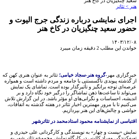
سعید چنگیزیان در کاخ هنر
هنر > تئاتر
اجرای نمایشی درباره زندگی جرج الیوت و
حضور سعید چنگیزیان در کاخ هنر
۱۴۰۳/۱۲/۰۸
خواندن این مطلب 2 دقیقه زمان میبرد
خبرگزاری مهر
-گروه هنر-سجاد خیامی؛
تئاتر به عنوان هنری کهن که
از گذشته پیوندی ناگسستنی با جامعه و مردم داشته است و همواره
عرصه‌ای توجه برانگیز و تأثیرگذار بوده است. تماشای یک نمایش
می‌تواند تا ساعت‌ها ذهن تماشاگر را درگیر خود نگاه دارد و بر
اندیشه، احساسات و نگرانی‌های او مؤثر باشد. در این گزارش تلاش
می‌کنیم تا با مرور مهمترین اخبار تئاتر در هفته گذشته به اتفاقات،
حواشی و چالش‌های این هنر بپردازیم.
اقتباسی از نمایشنامه محمود استادمحمد در تئاترشهر
نمایش «بیست و چهار» به نویسندگی و کارگردانی علی حیدری و
تهیه‌کنندگی مهراد کائینی در کارگاه نمایش مجموعه تئاتر شهر به