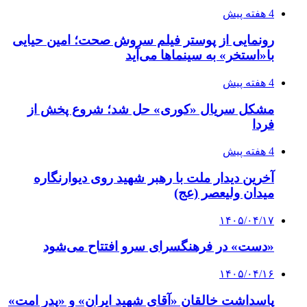
4 هفته پیش
رونمایی از پوستر فیلم سروش صحت؛ امین حیایی
با«استخر» به سینماها می‌آید
4 هفته پیش
مشکل سریال «کوری» حل شد؛ شروع پخش از
فردا
4 هفته پیش
آخرین دیدار ملت با رهبر شهید روی دیوارنگاره
میدان ولیعصر (عج)
۱۴۰۵/۰۴/۱۷
«دست» در فرهنگسرای سرو افتتاح می‌شود
۱۴۰۵/۰۴/۱۶
پاسداشت خالقان «آقای شهید ایران» و «پدر امت»