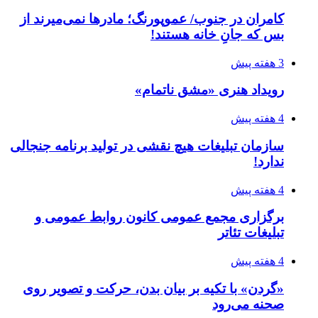
کامران در جنوب/ عموپورنگ؛ مادرها نمی‌میرند از
بس که جانِ خانه هستند!
3 هفته پیش
رویداد هنری «مشق ناتمام»
4 هفته پیش
سازمان تبلیغات هیچ نقشی در تولید برنامه جنجالی
ندارد!
4 هفته پیش
برگزاری مجمع عمومی کانون روابط عمومی و
تبلیغات تئاتر
4 هفته پیش
«گردن» با تکیه بر بیان بدن، حرکت و تصویر روی
صحنه می‌رود