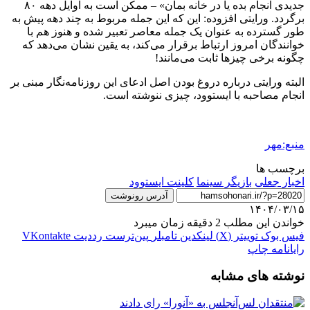
جدیدی انجام بده یا در خانه بمان» – ممکن است به اوایل دهه ۸۰
برگردد. ورایتی افزوده: این که این جمله مربوط به چند دهه پیش به
طور گسترده به عنوان یک جمله معاصر تعبیر شده و هنوز هم با
خوانندگان امروز ارتباط برقرار می‌کند، به یقین نشان می‌دهد که
چگونه برخی چیزها ثابت می‌مانند!
البته ورایتی درباره دروغ بودن اصل ادعای این روزنامه‌نگار مبنی بر
انجام مصاحبه با ایستوود، چیزی ننوشته است.
منبع:مهر
برچسب ها
اخبار جعلی
بازیگر سینما
کلینت ایستوود
آدرس رونوشت
۱۴۰۴/۰۳/۱۵
خواندن این مطلب 2 دقیقه زمان میبرد
فیس بوک
توییتر (X)
لینکدین
‫تامبلر
‫پین‌ترست
‫رددیت
‫VKontakte
رایانامه
چاپ
نوشته های مشابه