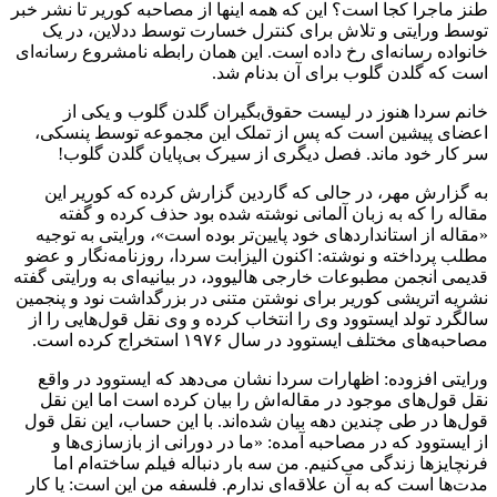
طنز ماجرا کجا است؟ این که همه اینها از مصاحبه کوریر تا نشر خبر
توسط ورایتی و تلاش برای کنترل خسارت توسط ددلاین، در یک
خانواده رسانه‌ای رخ داده است. این همان رابطه نامشروع رسانه‌ای
است که گلدن گلوب برای آن بدنام شد.
خانم سردا هنوز در لیست حقوق‌بگیران گلدن گلوب و یکی از
اعضای پیشین است که پس از تملک این مجموعه توسط پنسکی،
سر کار خود ماند. فصل دیگری از سیرک بی‌پایان گلدن گلوب!
به گزارش مهر، در حالی که گاردین گزارش کرده که کوریر این
مقاله را که به زبان آلمانی نوشته شده بود حذف کرده و گفته
«مقاله از استانداردهای خود پایین‌تر بوده است»، ورایتی به توجیه
مطلب پرداخته و نوشته: اکنون الیزابت سردا، روزنامه‌نگار و عضو
قدیمی انجمن مطبوعات خارجی هالیوود، در بیانیه‌ای به ورایتی گفته
نشریه اتریشی کوریر برای نوشتن متنی در بزرگداشت نود و پنجمین
سالگرد تولد ایستوود وی را انتخاب کرده و وی نقل قول‌هایی را از
مصاحبه‌های مختلف ایستوود در سال ۱۹۷۶ استخراج کرده است.
ورایتی افزوده: اظهارات سردا نشان می‌دهد که ایستوود در واقع
نقل قول‌های موجود در مقاله‌اش را بیان کرده است اما این نقل
قول‌ها در طی چندین دهه بیان شده‌اند. با این حساب، این نقل قول
از ایستوود که در مصاحبه آمده: «ما در دورانی از بازسازی‌ها و
فرنچایزها زندگی می‌کنیم. من سه بار دنباله فیلم ساخته‌ام اما
مدت‌ها است که به آن علاقه‌ای ندارم. فلسفه من این است: یا کار