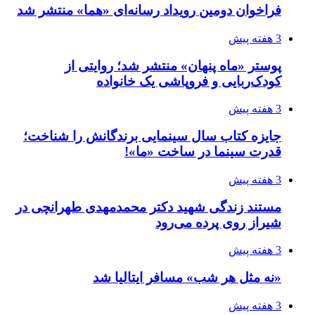
فراخوان دومین رویداد رسانه‌ای «هما» منتشر شد
3 هفته پیش
پوستر «ماه پنهان» منتشر شد؛ روایتی از
کودک‌ربایی و فروپاشی یک خانواده
3 هفته پیش
جایزه کتاب سال سینمایی برندگانش را شناخت؛
قدرت سینما در ساخت «ما»!
3 هفته پیش
مستند زندگی شهید دکتر محمدمهدی طهرانچی در
شیراز روی پرده می‌رود
3 هفته پیش
«نه مثل هر شب» مسافر ایتالیا شد
3 هفته پیش