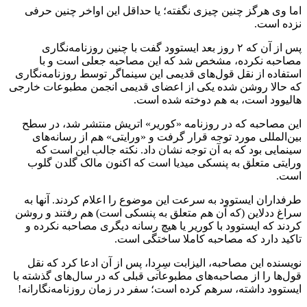
اما وی هرگز چنین چیزی نگفته؛ یا حداقل این اواخر چنین حرفی
نزده است.
پس از آن که ۲ روز بعد ایستوود گفت با چنین روزنامه‌نگاری
مصاحبه نکرده، مشخص شد که این مصاحبه جعلی است و با
استفاده از نقل قول‌های قدیمی این سینماگر توسط روزنامه‌نگاری
که حالا روشن شده یکی از اعضای قدیمی انجمن مطبوعات خارجی
هالیوود است، به هم دوخته شده است.
این مصاحبه که در روزنامه «کوریر» اتریش منتشر شد، در سطح
بین‌المللی مورد توجه قرار گرفت و «ورایتی» هم از رسانه‌های
سینمایی بود که به آن توجه نشان داد. نکته جالب این است که
ورایتی متعلق به پنسکی میدیا است که اکنون مالک گلدن گلوب
است.
طرفداران ایستوود به سرعت این موضوع را اعلام کردند. آنها به
سراغ ددلاین (که آن هم متعلق به پنسکی است) هم رفتند و روشن
کردند که ایستوود با کوریر یا هیچ رسانه دیگری مصاحبه نکرده و
تاکید دارد که مصاحبه کاملا ساختگی است.
نویسنده این مصاحبه، الیزابت سِرِدا، پس از آن ادعا کرد که نقل
قول‌ها را از مصاحبه‌های مطبوعاتی قبلی که در سال‌های گذشته با
ایستوود داشته، سرهم کرده است؛ سفر در زمان روزنامه‌نگارانه!