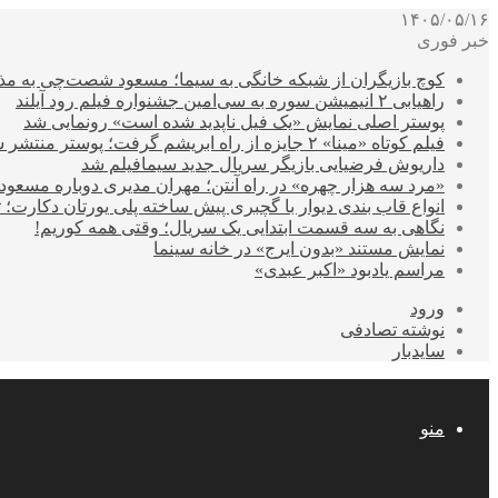
۱۴۰۵/۰۵/۱۶
خبر فوری
کوچ بازیگران از شبکه خانگی به سیما؛ مسعود شصت‌چی به مذ
راهیابی ۲ انیمیشن سوره به سی‌امین جشنواره فیلم رود آیلند
پوستر اصلی نمایش «یک فیل ناپدید شده است» رونمایی شد
فیلم کوتاه «مینا» ۲ جایزه از راه ابریشم گرفت؛ پوستر منتشر شد
داریوش فرضیایی بازیگر سریال جدید سیمافیلم شد
«مرد سه هزار چهره» در راه آنتن؛ مهران مدیری دوباره مسع
انواع قاب بندی دیوار با گچبری پیش ساخته پلی یورتان دکارت
نگاهی به سه قسمت ابتدایی یک سریال؛ وقتی همه کوریم!
نمایش مستند «بدون ایرج» در خانه سینما
مراسم یادبود «اکبر عبدی»
ورود
نوشته تصادفی
سایدبار
منو