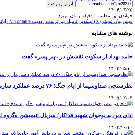
آدرس رونوشت
۱۴۰۴/۰۳/۲۵
خواندن این مطلب 1 دقیقه زمان میبرد
فیس بوک
توییتر (X)
لینکدین
‫تامبلر
‫پین‌ترست
‫رددیت
‫VKontakte
رایان
نوشته های مشابه
حامد بهداد از سکوت نقشش در «پیر پسر» گفت
۱۴۰۴/۰۵/۱۰
نظرسنجی صداوسیما از ایام جنگ؛ ۷۶ درصد عملکرد سازمان را مناسب دانستند
۱۴۰۵/۰۲/۰۳
ادای دین به نوجوان شهید فداکار؛ سریال انیمیشن «گروه 
۱۴۰۳/۱۰/۱۰