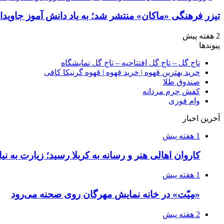
تیزر فرهنگی «ماکان» منتشر شد؛ به یاد دانش آموز جاویدال
2 هفته پیش
پیوندها
تاج گل – تاج گل افتتاحیه – تاج گل نمایشگاه
خرید بهترین قهوه | خرید قهوه | قهوه گرنیکا کافی
صندوق طلا
کفش چرم مردانه
وام فوری
آخرین اخبار
1 هفته پیش
کاروان اهالی هنر و رسانه به کربلا رسید؛ زیارت به نی
1 هفته پیش
«مِیّت» در خانه نمایش مهرگان روی صحنه می‌رود
2 هفته پیش