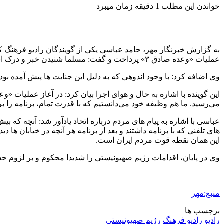
خواندن این مطلب 1 دقیقه زمان میبرد
عملیات «وعده صادق ۳» پرداخت و گفت: مسلما شنیدن خبر و درک ابعاد حمله ناجوانمردانه رژیم خونخوار صهیونیستی که حتی به کودکان و زنان هم رحم نکرده حس سنگینی بر فضا حاکم کرد.
وی اضافه کرد: با وجود اندوهی که به دلیل این جنایت ها پیش آمده بود
می‌رسید. ما هم وظیفه خود می‌دانستیم که با قدرت تمام، برنامه را 
عباسی با اشاره به پیام های مردم درباره اتحاد یادآور شد: آنچه که 
های تلفنی که با برنامه داشتند و بعد از برنامه هر آنچه در خیابان ه
این همان نقطه قوت مردم ایران است.
وی در پایان، اقدامات رژیم صهیونیستی را شدیدا محکوم و بر لزوم حفظ
منبع:مهر
برچسب ها
رادیو
رادیو فرهنگ
رژیم صهیونیستی