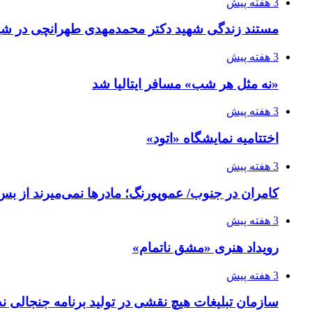
3 هفته پیش
مستند زندگی شهید دکتر محمدمهدی طهرانچی در شیر
3 هفته پیش
«نه مثل هر شب» مسافر ایتالیا شد
3 هفته پیش
اختتامیه نمایشگاه «اتود»
3 هفته پیش
کامران در جنوب/ عموپورنگ؛ مادرها نمی‌میرند از بس 
3 هفته پیش
رویداد هنری «مشق ناتمام»
3 هفته پیش
سازمان تبلیغات هیچ نقشی در تولید برنامه جنجالی ند