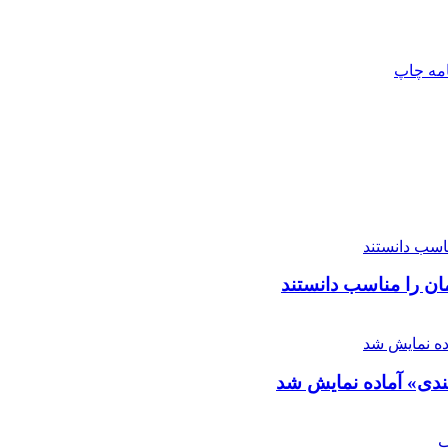
امه
چاپ
لندی» آماده نمایش شد