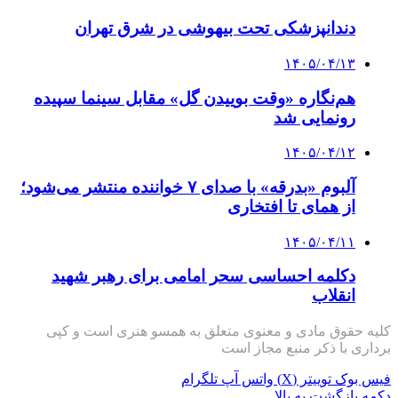
دندانپزشکی تحت بیهوشی در شرق تهران
۱۴۰۵/۰۴/۱۳
هم‌نگاره «وقت بوییدن گل» مقابل سینما سپیده
رونمایی شد
۱۴۰۵/۰۴/۱۲
آلبوم «بدرقه» با صدای ۷ خواننده منتشر می‌شود؛
از همای تا افتخاری
۱۴۰۵/۰۴/۱۱
دکلمه‌ احساسی سحر امامی برای رهبر شهید
انقلاب
کلیه حقوق مادی و معنوی متعلق به همسو هنری است و کپی
برداری با ذکر منبع مجاز است
فیس بوک
توییتر (X)
واتس آپ
تلگرام
دکمه بازگشت به بالا