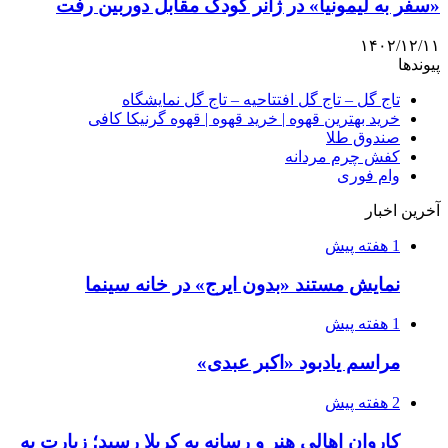
«سفر به لیمونیا» در ژانر کودک مقابل دوربین رفت
۱۴۰۲/۱۲/۱۱
پیوندها
تاج گل – تاج گل افتتاحیه – تاج گل نمایشگاه
خرید بهترین قهوه | خرید قهوه | قهوه گرنیکا کافی
صندوق طلا
کفش چرم مردانه
وام فوری
آخرین اخبار
1 هفته پیش
نمایش مستند «بدون ایرج» در خانه سینما
1 هفته پیش
مراسم یادبود «اکبر عبدی»
2 هفته پیش
کاروان اهالی هنر و رسانه به کربلا رسید؛ زیارت به