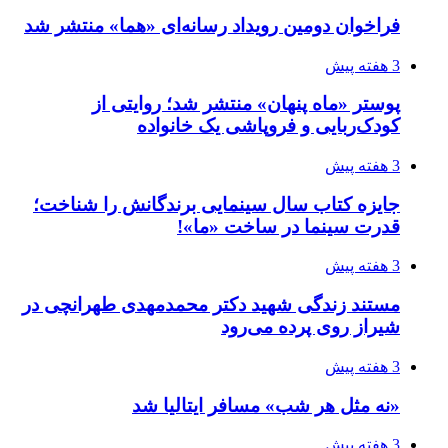
فراخوان دومین رویداد رسانه‌ای «هما» منتشر شد
3 هفته پیش
پوستر «ماه پنهان» منتشر شد؛ روایتی از
کودک‌ربایی و فروپاشی یک خانواده
3 هفته پیش
جایزه کتاب سال سینمایی برندگانش را شناخت؛
قدرت سینما در ساخت «ما»!
3 هفته پیش
مستند زندگی شهید دکتر محمدمهدی طهرانچی در
شیراز روی پرده می‌رود
3 هفته پیش
«نه مثل هر شب» مسافر ایتالیا شد
3 هفته پیش