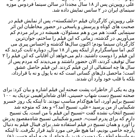
علی رویین‌تن پس از ۱۸ سال مجدداً در سالن سینما فردوس موزه
سینمای ایران در ۲ سانس نمایش داده شد.
علی رویین‌تن کارگردان فیلم «دلشکسته»، پس از نمایش فیلم در
صحبت های کوتاه و پرسش و پاسخی در حضور مخاطبان این اثر
سینمایی گفت: هم من و هم مسئولان، همیشه در برابر مردم کم
می‌آوریم. در گذشته، زمانی که این فیلم را ساختم، جوان‌ترین
کارگردان سینما بودم؛ اکنون سال‌ها گذشته و احساس پیری می
کنم. اما سپاسگزارم از اینکه پس از ۱۸ سال، دوباره ثابت کردید که
این فیلم را دوست داشتید. دلم می‌خواهد آن آقایانی که این فیلم را ۲
سال توقیف کردند، الان حضور داشتند و می‌دیدند که مردم پس از
سال ها چه استقبالی از این فیلم کردند. این فیلم حاصل عشق
است؛ ماحصل دل‌های کسانی است که نه با پول و نه با قرارداد،
بلکه با قلب خود وارد آن شدند.
وی به یکی از خاطرات پشت صحنه این فیلم اشاره و بیان کرد: برای
صحنه تسبیح دست شهاب حسینی، آقای شاه‌ابراهیمی نزدیک به ۱۰۰
تسبیح برایم آورد، اما هیچ‌کدام مناسب نبودند. تا اینکه یک روز خسرو
شکیبایی از من پرسید «علی، تسبیح آمد؟» و بعد که متوجه شد
تسبیح انتخاب نشده گفت «تسبیح این فیلم با من است. یک تسبیح
دارم که برای پدرم است». خسرو شکیبایی تسبیح شاه‌مقصودِ پدرش
را آورد و همان تسبیح در فیلم استفاده شد. برای فینال فیلم به دنبال
پارچه خاصی بودیم، اما هیچ طرحی مورد تأیید قرار نگرفت. تا اینکه
به واسطه لطف یک دوست عزیز پارچه‌ای از حرم امام حسین (ع)