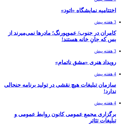
اختتامیه نمایشگاه «اتود»
3 هفته پیش
کامران در جنوب/ عموپورنگ؛ مادرها نمی‌میرند از
بس که جانِ خانه هستند!
3 هفته پیش
رویداد هنری «مشق ناتمام»
4 هفته پیش
سازمان تبلیغات هیچ نقشی در تولید برنامه جنجالی
ندارد!
4 هفته پیش
برگزاری مجمع عمومی کانون روابط عمومی و
تبلیغات تئاتر