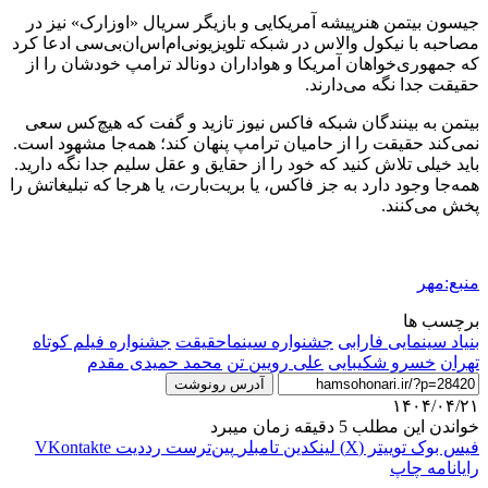
جیسون بیتمن هنرپیشه آمریکایی و بازیگر سریال «اوزارک» نیز در
مصاحبه با نیکول والاس در شبکه تلویزیونی‌ام‌اس‌ان‌بی‌سی ادعا کرد
که جمهوری‌خواهان آمریکا و هواداران دونالد ترامپ خودشان را از
حقیقت جدا نگه می‌دارند.
بیتمن به بینندگان شبکه فاکس نیوز تازید و گفت که هیچ‌کس سعی
نمی‌کند حقیقت را از حامیان ترامپ پنهان کند؛ همه‌جا مشهود است.
باید خیلی تلاش کنید که خود را از حقایق و عقل سلیم جدا نگه دارید.
همه‌جا وجود دارد به جز فاکس، یا بریت‌بارت، یا هرجا که تبلیغاتش را
پخش می‌کنند.
منبع:مهر
برچسب ها
بنیاد سینمایی فارابی
جشنواره سینماحقیقت
جشنواره فیلم کوتاه
تهران
خسرو شکیبایی
علی رویین تن
محمد حمیدی مقدم
آدرس رونوشت
۱۴۰۴/۰۴/۲۱
خواندن این مطلب 5 دقیقه زمان میبرد
فیس بوک
توییتر (X)
لینکدین
‫تامبلر
‫پین‌ترست
‫رددیت
‫VKontakte
رایانامه
چاپ