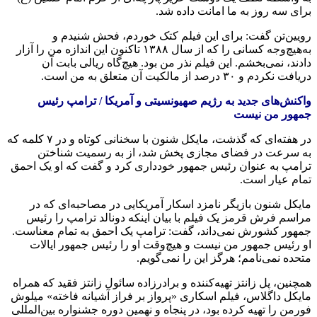
برای سه روز به ما امانت داده شد.
رویین‌تن گفت: برای این فیلم کتک خوردم، فحش شنیدم و
به‌هیچ‌وجه کسانی را که از سال ۱۳۸۸ تاکنون این اندازه من را آزار
دادند، نمی‌بخشم. این فیلم نذر من بود. هیچ‌گاه ریالی بابت آن
دریافت نکردم و ۳۰ درصد از مالکیت آن متعلق به من است.
واکنش‌های جدید به رژیم صهیونسیتی و آمریکا / ترامپ رئیس
جمهور من نیست
در هفته‌ای که گذشت، مایکل شنون با سخنانی کوتاه و در ۷ کلمه که
به سرعت در فضای مجازی پخش شد، از به رسمیت شناختن
ترامپ به عنوان رئیس جمهور خودداری کرد و گفت که او یک احمق
تمام عیار است.
مایکل شنون بازیگر نامزد اسکار آمریکایی در مصاحبه‌ای که در
مراسم فرش قرمز یک فیلم با بیان اینکه دونالد ترامپ را رئیس
جمهور کشورش نمی‌داند، گفت: ترامپ یک احمق به تمام معناست.
او رئیس جمهور من نیست و هیچ‌وقت او را رئیس جمهور ایالات
متحده نمی‌نامم؛ هرگز این را نمی‌گویم.
همچنین، پل زانتز تهیه‌کننده و برادرزاده سائول زانتز فقید که همراه
مایکل داگلاس، فیلم اسکاری «پرواز بر فراز آشیانه فاخته» میلوش
فورمن را تهیه کرده بود، در پنجاه و نهمین دوره جشنواره بین‌المللی