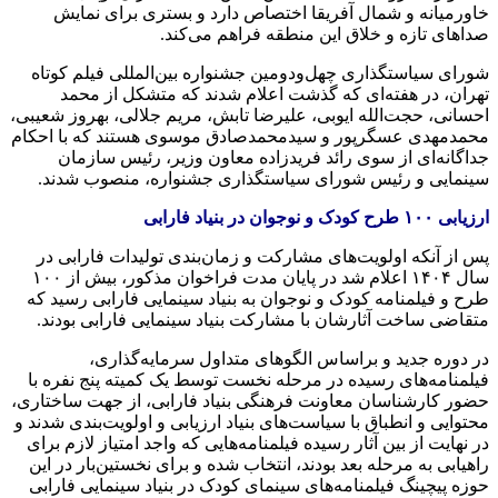
خاورمیانه و شمال آفریقا اختصاص دارد و بستری برای نمایش
صداهای تازه و خلاق این منطقه فراهم می‌کند.
شورای سیاستگذاری چهل‌ودومین جشنواره بین‌المللی فیلم کوتاه
تهران، در هفته‌ای که گذشت اعلام شدند که متشکل از محمد
احسانی، حجت‌الله ایوبی، علیرضا تابش، مریم جلالی، بهروز شعیبی،
محمدمهدی عسگرپور و سیدمحمدصادق موسوی هستند که با احکام
جداگانه‌ای از سوی رائد فریدزاده معاون وزیر، رئیس سازمان
سینمایی و رئیس شورای سیاستگذاری جشنواره، منصوب شدند.
ارزیابی ۱۰۰ طرح کودک و نوجوان در بنیاد فارابی
پس از آنکه اولویت‌های مشارکت و زمان‌بندی تولیدات فارابی در
سال ۱۴۰۴ اعلام شد در پایان مدت فراخوان مذکور، بیش از ۱۰۰
طرح و فیلمنامه کودک و نوجوان به بنیاد سینمایی فارابی رسید که
متقاضی ساخت آثارشان با مشارکت بنیاد سینمایی فارابی بودند.
در دوره جدید و براساس الگوهای متداول سرمایه‌گذاری،
فیلمنامه‌های رسیده در مرحله نخست توسط یک کمیته پنج نفره با
حضور کارشناسان معاونت فرهنگی بنیاد فارابی، از جهت ساختاری،
محتوایی و انطباق با سیاست‌های بنیاد ارزیابی و اولویت‌بندی شدند و
در نهایت از بین آثار رسیده فیلمنامه‌هایی که واجد امتیاز لازم برای
راهیابی به مرحله بعد بودند، انتخاب شده و برای نخستین‌بار در این
حوزه پیچینگ فیلمنامه‌های سینمای کودک در بنیاد سینمایی فارابی