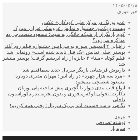
۱۴۰۵/۰۵/۱۸
خبر فوری
عمو پورنگ در مرکز طبی کودکان+ عکس
بیست و یکمین جشنواره نمایش عروسکی تهران -مبارک
کوچ بازیگران از شبکه خانگی به سیما؛ مسعود شصت‌چی به
مذاکره می‌رود؟
راهیابی ۲ انیمیشن سوره به سی‌امین جشنواره فیلم رود آیلند
پوستر اصلی نمایش «یک فیل ناپدید شده است» رونمایی شد
فیلم کوتاه «مینا» ۲ جایزه از راه ابریشم گرفت؛ پوستر منتشر
شد
داریوش فرضیایی بازیگر سریال جدید سیمافیلم شد
«مرد سه هزار چهره» در راه آنتن؛ مهران مدیری دوباره
مسعود شصتچی می‌شود
انواع قاب بندی دیوار با گچبری پیش ساخته پلی یورتان
دکارت؛ تحولی لوکس، فوری و بدون تخریب در دکوراسیون
داخلی
نگاهی به سه قسمت ابتدایی یک سریال؛ وقتی همه کوریم!
ورود
نوشته تصادفی
سایدبار