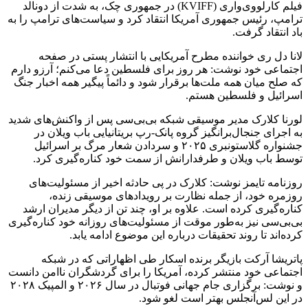
فیلم کارلووی‌واری (KVIFF) در جمهوری چک، به شدت از دونالد
ترامپ، رئیس جمهوری آمریکا انتقاد کرد و سیاست‌های ترامپ را به
باد انتقاد گرفت.
لانا دل ری خواننده مطرح آمریکایی با انتشار پستی در صفحه
اجتماعی خود نوشت: هر روز برای فلسطین دعا می‌کنم؛ آرزو دارم
که صلح میان همه ملت‌ها برقرار شود و دائماً پیگیر همه اخبار جنگ
اسرائیل و فلسطین هستم.
لورنا کلارک مدیر موسیقی شبکه بی‌بی‌سی پس از واکنش‌های شدید
به اجرای جنجال‌برانگیز گروه پانک-رپ بریتانیایی باب ویلان در
جشنواره گلاستونبری ۲۰۲۵ و سردادن شعار مرگ بر اسرائیل
توسط باب ویلان و طرفدارانش از سمت خود کناره‌گیری کرد.
روزنامه تایمز نوشت: کلارک در پی حادثه اخیر از مسئولیت‌های
روزمره خود، از جمله نظارت بر رویدادهای موسیقی زنده،
کناره‌گیری کرده است. علاوه بر او، چند تن از دیگر مدیران ارشد
بی‌بی‌سی نیز به‌طور موقت از مسئولیت‌های روزانه خود کناره‌گیری
کرده‌اند تا روند تحقیقات درباره این موضوع ادامه یابد.
پاتریشا آرکت بازیگر برنده اسکار طی اظهاراتی که در شبکه
اجتماعی خود منتشر کرده، آمریکا را برای گردشگران ناامن دانست
و نوشت: برگزاری جام جهانی فوتبال در سال ۲۰۲۶ و المپیک ۲۰۲۸
در این لس‌آنجلس بهتر است لغو شود.