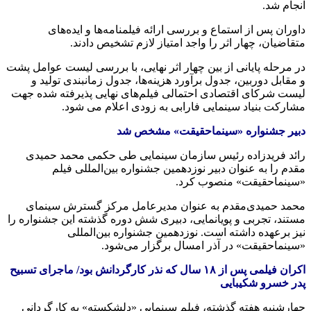
انجام شد.
داوران پس از استماع و بررسی ارائه فیلمنامه‌ها و ایده‌های
متقاضیان، چهار اثر را واجد امتیاز لازم تشخیص دادند.
در مرحله پایانی از بین چهار اثر نهایی، با بررسی لیست عوامل پشت
و مقابل دوربین، جدول برآورد هزینه‌ها، جدول زمانبندی تولید و
لیست شرکای اقتصادی احتمالی فیلم‌های نهایی پذیرفته شده جهت
مشارکت بنیاد سینمایی فارابی به زودی اعلام می شود.
دبیر جشنواره «سینماحقیقت» مشخص شد
رائد فریدزاده رئیس سازمان سینمایی طی حکمی محمد حمیدی
مقدم را به عنوان دبیر نوزدهمین جشنواره بین‌المللی فیلم
«سینماحقیقت» منصوب کرد.
محمد حمیدی‌مقدم به عنوان مدیرعامل مرکز گسترش سینمای
مستند، تجربی و پویانمایی، دبیری شش دوره گذشته این جشنواره را
نیز برعهده داشته است. نوزدهمین جشنواره بین‌المللی
«سینماحقیقت» در آذر امسال برگزار می‌شود.
اکران فیلمی پس از ۱۸ سال که نذر کارگردانش بود/ ماجرای تسبیح
پدر خسرو شکیبایی
چهارشنبه هفته گذشته، فیلم سینمایی «دلشکسته» به کارگردانی