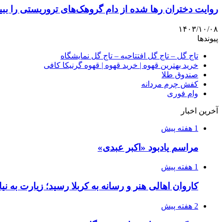
روایت دختران رها شده از دام گروهک‌های تروریستی را ببین
۱۴۰۳/۱۰/۰۸
پیوندها
تاج گل – تاج گل افتتاحیه – تاج گل نمایشگاه
خرید بهترین قهوه | خرید قهوه | قهوه گرنیکا کافی
صندوق طلا
کفش چرم مردانه
وام فوری
آخرین اخبار
1 هفته پیش
مراسم یادبود «اکبر عبدی»
1 هفته پیش
کاروان اهالی هنر و رسانه به کربلا رسید؛ زیارت به نی
2 هفته پیش