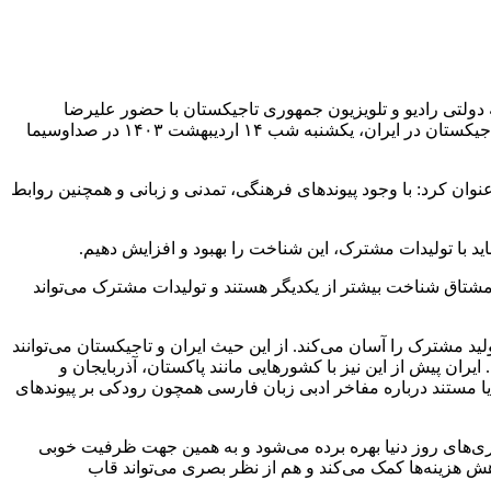
ولتی رادیو و تلویزیون جمهوری تاجیکستان با حضور علیرضا
شریفی معاون توسعه و فناوری رسانه، محسن برمهانی معاون سیما، عباس محمدنژاد مدیرکل امور بین‌الملل صداوسیما و رایزن فرهنگی تاجیکستان در ایران، یکشنبه شب ۱۴ اردیبهشت‌ ۱۴۰۳ در صداوسیما
 دیرینه ایران و تاجیکستان و تعاملات رو به‌ گسترش ۲ کشور در سال‌های اخیر، عنوان کرد: با وجود پیوندهای فرهنگی، تمدنی و زبانی و همچنین روابط
اید با تولیدات مشترک، این شناخت را بهبود و افزایش دهیم.
ایران از لهجه و ادبیات تاجیکی پس از پخش سریال «پایتخت ۷» اشاره کرد و گفت: این نشان می‌دهد که مردم ۲ کشور مشتاق شناخت بیشتر از یکدیگر هستند و تولیدات مشترک می‌تواند
ید مشترک را آسان می‌کند. از این حیث ایران و تاجیکستان می‌توانند
یران پیش از این نیز با کشورهایی مانند پاکستان، آذربایجان و
 یا مستند درباره مفاخر ادبی زبان فارسی همچون رودکی بر پیوندهای
ری‌های روز دنیا بهره برده می‌شود و به همین جهت ظرفیت خوبی
برای همکاری‌های بین‌المللی دارند. برای مثال در پروژه سریال «حضرت موسی (ع)» از استودیوی تولید مجازی استفاده می‌شود که هم به کاهش هزینه‌ها کمک می‌کند و هم از نظر بصری می‌‎تواند قاب