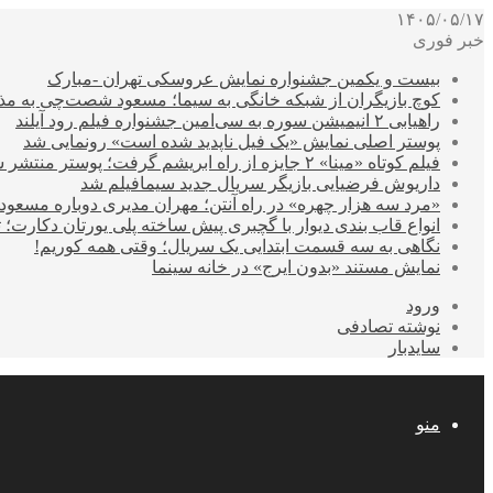
۱۴۰۵/۰۵/۱۷
خبر فوری
بیست و یکمین جشنواره نمایش عروسکی تهران -مبارک
کوچ بازیگران از شبکه خانگی به سیما؛ مسعود شصت‌چی به مذ
راهیابی ۲ انیمیشن سوره به سی‌امین جشنواره فیلم رود آیلند
پوستر اصلی نمایش «یک فیل ناپدید شده است» رونمایی شد
فیلم کوتاه «مینا» ۲ جایزه از راه ابریشم گرفت؛ پوستر منتشر شد
داریوش فرضیایی بازیگر سریال جدید سیمافیلم شد
«مرد سه هزار چهره» در راه آنتن؛ مهران مدیری دوباره مسع
انواع قاب بندی دیوار با گچبری پیش ساخته پلی یورتان دکارت
نگاهی به سه قسمت ابتدایی یک سریال؛ وقتی همه کوریم!
نمایش مستند «بدون ایرج» در خانه سینما
ورود
نوشته تصادفی
سایدبار
منو