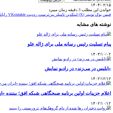
۱۴۰۴/۰۲/۱۵
خواندن این مطلب 3 دقیقه زمان میبرد
فیس بوک
توییتر (X)
لینکدین
‫تامبلر
‫پین‌ترست
‫رددیت
‫VKontakte
رایان
نوشته های مشابه
پیام تسلیت رئیس رسانه ملی برای ژاله علو
۱۴۰۳/۱۰/۰۲
«ابلیس در می‌زند» در رادیو نمایش
۱۴۰۲/۱۲/۱۲
اعلام جزییات اولین برنامه صبحگاهی شبکه افق؛ بیننده «ا
۱۴۰۲/۱۰/۱۲