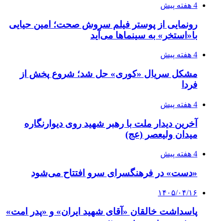
4 هفته پیش
رونمایی از پوستر فیلم سروش صحت؛ امین حیایی
با«استخر» به سینماها می‌آید
4 هفته پیش
مشکل سریال «کوری» حل شد؛ شروع پخش از
فردا
4 هفته پیش
آخرین دیدار ملت با رهبر شهید روی دیوارنگاره
میدان ولیعصر (عج)
4 هفته پیش
«دست» در فرهنگسرای سرو افتتاح می‌شود
۱۴۰۵/۰۴/۱۶
پاسداشت خالقان «آقای شهید ایران» و «پدر امت»