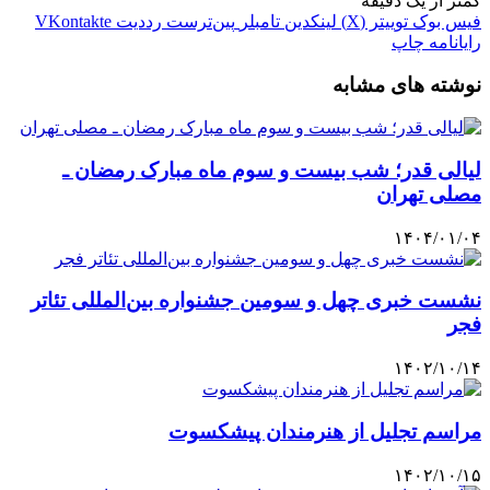
کمتر از یک دقیقه
فیس بوک
توییتر (X)
لینکدین
‫تامبلر
‫پین‌ترست
‫رددیت
‫VKontakte
رایانامه
چاپ
نوشته های مشابه
لیالی قدر؛ شب بیست و سوم ماه مبارک رمضان ـ
مصلی تهران
۱۴۰۴/۰۱/۰۴
نشست خبری چهل و سومین جشنواره بین‌المللی تئاتر
فجر
۱۴۰۲/۱۰/۱۴
مراسم تجلیل از هنرمندان پیشکسوت
۱۴۰۲/۱۰/۱۵