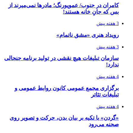
کامران در جنوب/ عموپورنگ؛ مادرها نمی‌میرند از
بس که جانِ خانه هستند!
3 هفته پیش
رویداد هنری «مشق ناتمام»
3 هفته پیش
سازمان تبلیغات هیچ نقشی در تولید برنامه جنجالی
ندارد!
4 هفته پیش
برگزاری مجمع عمومی کانون روابط عمومی و
تبلیغات تئاتر
4 هفته پیش
«گردن» با تکیه بر بیان بدن، حرکت و تصویر روی
صحنه می‌رود