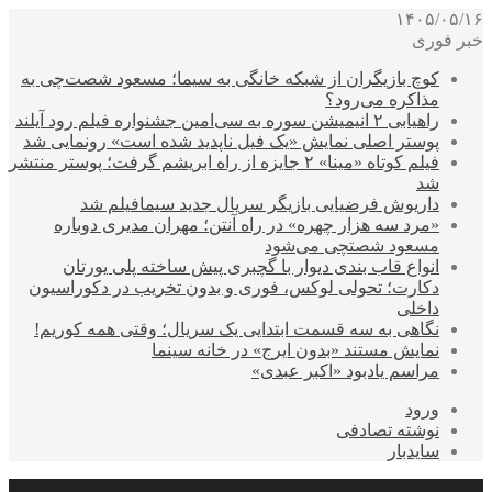
۱۴۰۵/۰۵/۱۶
خبر فوری
کوچ بازیگران از شبکه خانگی به سیما؛ مسعود شصت‌چی به
مذاکره می‌رود؟
راهیابی ۲ انیمیشن سوره به سی‌امین جشنواره فیلم رود آیلند
پوستر اصلی نمایش «یک فیل ناپدید شده است» رونمایی شد
فیلم کوتاه «مینا» ۲ جایزه از راه ابریشم گرفت؛ پوستر منتشر
شد
داریوش فرضیایی بازیگر سریال جدید سیمافیلم شد
«مرد سه هزار چهره» در راه آنتن؛ مهران مدیری دوباره
مسعود شصتچی می‌شود
انواع قاب بندی دیوار با گچبری پیش ساخته پلی یورتان
دکارت؛ تحولی لوکس، فوری و بدون تخریب در دکوراسیون
داخلی
نگاهی به سه قسمت ابتدایی یک سریال؛ وقتی همه کوریم!
نمایش مستند «بدون ایرج» در خانه سینما
مراسم یادبود «اکبر عبدی»
ورود
نوشته تصادفی
سایدبار