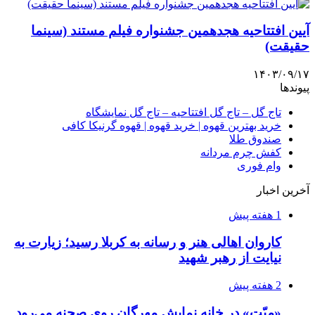
آیین افتتاحیه هجدهمین جشنواره فیلم مستند (سینما
حقیقت)
۱۴۰۳/۰۹/۱۷
پیوندها
تاج گل – تاج گل افتتاحیه – تاج گل نمایشگاه
خرید بهترین قهوه | خرید قهوه | قهوه گرنیکا کافی
صندوق طلا
کفش چرم مردانه
وام فوری
آخرین اخبار
1 هفته پیش
کاروان اهالی هنر و رسانه به کربلا رسید؛ زیارت به
نیایت از رهبر شهید
2 هفته پیش
«مِیّت» در خانه نمایش مهرگان روی صحنه می‌رود