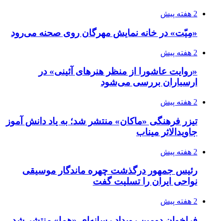
2 هفته پیش
«مِیّت» در خانه نمایش مهرگان روی صحنه می‌رود
2 هفته پیش
«روایت عاشورا از منظر هنرهای آئینی» در
ارسباران بررسی می‌شود
2 هفته پیش
تیزر فرهنگی «ماکان» منتشر شد؛ به یاد دانش آموز
جاویدالاثر میناب
2 هفته پیش
رئیس جمهور درگذشت چهره ماندگار موسیقی
نواحی ایران را تسلیت گفت
2 هفته پیش
فراخوان دومین رویداد رسانه‌ای «هما» منتشر شد