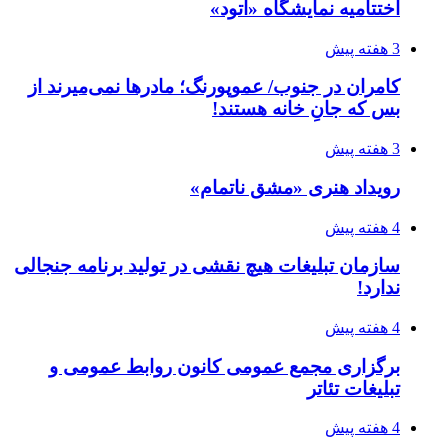
اختتامیه نمایشگاه «اتود»
3 هفته پیش
کامران در جنوب/ عموپورنگ؛ مادرها نمی‌میرند از
بس که جانِ خانه هستند!
3 هفته پیش
رویداد هنری «مشق ناتمام»
4 هفته پیش
سازمان تبلیغات هیچ نقشی در تولید برنامه جنجالی
ندارد!
4 هفته پیش
برگزاری مجمع عمومی کانون روابط عمومی و
تبلیغات تئاتر
4 هفته پیش