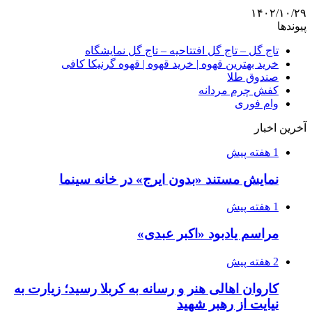
۱۴۰۲/۱۰/۲۹
پیوندها
تاج گل – تاج گل افتتاحیه – تاج گل نمایشگاه
خرید بهترین قهوه | خرید قهوه | قهوه گرنیکا کافی
صندوق طلا
کفش چرم مردانه
وام فوری
آخرین اخبار
1 هفته پیش
نمایش مستند «بدون ایرج» در خانه سینما
1 هفته پیش
مراسم یادبود «اکبر عبدی»
2 هفته پیش
کاروان اهالی هنر و رسانه به کربلا رسید؛ زیارت به
نیایت از رهبر شهید