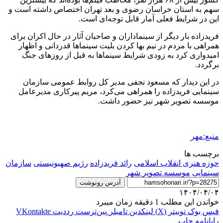
سهم به استان خراسان رضوی و بعد تهران اختصاص داشته است و
این در شرایط فعلی آمار قابل توجه‌ای است.
فریدزاده بار دیگر از سینماداران و صاحبان آثار در حال اکران برای
همراهی با مردم در نیم بها کردن بلیت سینماها قدردانی و اظهار
امیدواری کرد به زودی شرایط سینماها به قبل از روزهای جنگ
برگردد.
در این دیدار که مسعود نجفی مدیر کل روابط عمومی سازمان
سینمایی فریدزاده را همراهی می‌کرد، مریم پیرکاری مدیرعامل
موسسه تصویر شهر نیز حضور داشت.
منبع:مهر
برچسب ها
حوزه هنری انقلاب اسلامی
رائد فریدزاده
رژیم صهیونیستی
سازمان
سینمایی
موسسه تصویر شهر
آدرس رونوشت
۱۴۰۴/۰۴/۰۴
خواندن این مطلب 1 دقیقه زمان میبرد
فیس بوک
توییتر (X)
لینکدین
‫تامبلر
‫پین‌ترست
‫رددیت
‫VKontakte
رایانامه
چاپ