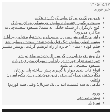
۱۴۰۵/۰۵/۱۷
خبر فوری
عمو پورنگ در مرکز طبی کودکان+ عکس
بیست و یکمین جشنواره نمایش عروسکی تهران -مبارک
کوچ بازیگران از شبکه خانگی به سیما؛ مسعود شصت‌چی به
مذاکره می‌رود؟
راهیابی ۲ انیمیشن سوره به سی‌امین جشنواره فیلم رود آیلند
پوستر اصلی نمایش «یک فیل ناپدید شده است» رونمایی شد
فیلم کوتاه «مینا» ۲ جایزه از راه ابریشم گرفت؛ پوستر منتشر
شد
داریوش فرضیایی بازیگر سریال جدید سیمافیلم شد
«مرد سه هزار چهره» در راه آنتن؛ مهران مدیری دوباره
مسعود شصتچی می‌شود
انواع قاب بندی دیوار با گچبری پیش ساخته پلی یورتان
دکارت؛ تحولی لوکس، فوری و بدون تخریب در دکوراسیون
داخلی
نگاهی به سه قسمت ابتدایی یک سریال؛ وقتی همه کوریم!
ورود
نوشته تصادفی
سایدبار