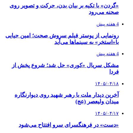
«گردن» با تکیه بر بیان بدن، حرکت و تصویر روی
صحنه می‌رود
4 هفته پیش
رونمایی از پوستر فیلم سروش صحت؛ امین حیایی
با«استخر» به سینماها می‌آید
4 هفته پیش
مشکل سریال «کوری» حل شد؛ شروع پخش از
فردا
۱۴۰۵/۰۴/۱۸
آخرین دیدار ملت با رهبر شهید روی دیوارنگاره
میدان ولیعصر (عج)
۱۴۰۵/۰۴/۱۷
«دست» در فرهنگسرای سرو افتتاح می‌شود