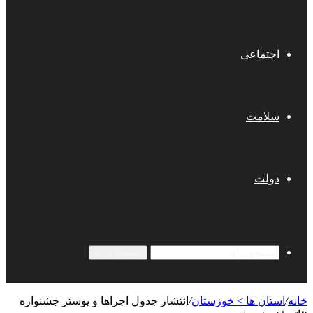
اجتماعی
سلامت
دولت
جستجو برای
خانه
/
استان ها > خوزستان
/
انتشار جدول اجراها و پوستر جشنواره