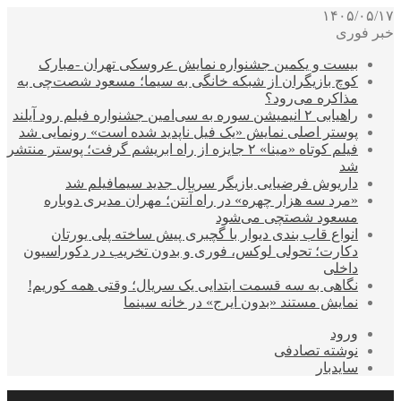
۱۴۰۵/۰۵/۱۷
خبر فوری
بیست و یکمین جشنواره نمایش عروسکی تهران -مبارک
کوچ بازیگران از شبکه خانگی به سیما؛ مسعود شصت‌چی به
مذاکره می‌رود؟
راهیابی ۲ انیمیشن سوره به سی‌امین جشنواره فیلم رود آیلند
پوستر اصلی نمایش «یک فیل ناپدید شده است» رونمایی شد
فیلم کوتاه «مینا» ۲ جایزه از راه ابریشم گرفت؛ پوستر منتشر
شد
داریوش فرضیایی بازیگر سریال جدید سیمافیلم شد
«مرد سه هزار چهره» در راه آنتن؛ مهران مدیری دوباره
مسعود شصتچی می‌شود
انواع قاب بندی دیوار با گچبری پیش ساخته پلی یورتان
دکارت؛ تحولی لوکس، فوری و بدون تخریب در دکوراسیون
داخلی
نگاهی به سه قسمت ابتدایی یک سریال؛ وقتی همه کوریم!
نمایش مستند «بدون ایرج» در خانه سینما
ورود
نوشته تصادفی
سایدبار