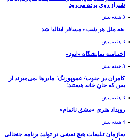
شیراز روی پرده می‌رود
3 هفته پیش
«نه مثل هر شب» مسافر ایتالیا شد
3 هفته پیش
اختتامیه نمایشگاه «اتود»
3 هفته پیش
کامران در جنوب/ عموپورنگ؛ مادرها نمی‌میرند از
بس که جانِ خانه هستند!
3 هفته پیش
رویداد هنری «مشق ناتمام»
4 هفته پیش
سازمان تبلیغات هیچ نقشی در تولید برنامه جنجالی