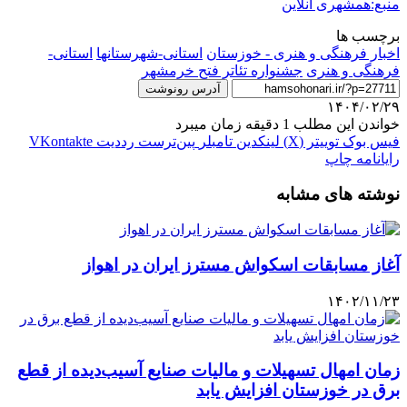
منبع:همشهری آنلاین
برچسب ها
اخبار فرهنگی و هنری - خوزستان
استانی-شهرستانها
استانی-
فرهنگی و هنری
جشنواره تئاتر فتح خرمشهر
آدرس رونوشت
۱۴۰۴/۰۲/۲۹
خواندن این مطلب 1 دقیقه زمان میبرد
فیس بوک
توییتر (X)
لینکدین
‫تامبلر
‫پین‌ترست
‫رددیت
‫VKontakte
رایانامه
چاپ
نوشته های مشابه
آغاز مسابقات اسکواش مسترز ایران در اهواز
۱۴۰۲/۱۱/۲۳
زمان امهال تسهیلات و مالیات صنایع آسیب‌دیده از قطع
برق در خوزستان افزایش یابد