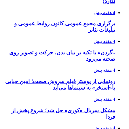
ندارد!
4 هفته پیش
برگزاری مجمع عمومی کانون روابط عمومی و
تبلیغات تئاتر
4 هفته پیش
«گردن» با تکیه بر بیان بدن، حرکت و تصویر روی
صحنه می‌رود
4 هفته پیش
رونمایی از پوستر فیلم سروش صحت؛ امین حیایی
با«استخر» به سینماها می‌آید
4 هفته پیش
مشکل سریال «کوری» حل شد؛ شروع پخش از
فردا
4 هفته پیش