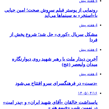
4 هفته پیش
رونمایی از پوستر فیلم سروش صحت؛ امین حیایی
با«استخر» به سینماها می‌آید
4 هفته پیش
مشکل سریال «کوری» حل شد؛ شروع پخش از
فردا
4 هفته پیش
آخرین دیدار ملت با رهبر شهید روی دیوارنگاره
میدان ولیعصر (عج)
4 هفته پیش
«دست» در فرهنگسرای سرو افتتاح می‌شود
۱۴۰۵/۰۴/۱۶
پاسداشت خالقان «آقای شهید ایران» و «پدر امت»
در نهمین شب «خیمه هنر»