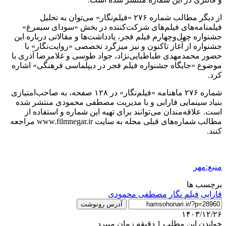
از دیگر مطالب شماره ۲۷۶ «فیلم‌نگار» می‌توان به تحلیل
فیلمنامه‌های فیلم‌های شرکت‌کننده در بخش «سودای سیمرغ»
جشنواره چهل‌وچهارم فیلم فجر، یادداشت‌ها و مقالاتی درباره این
جشنواره از آغاز تاکنون و نیز میزگرد تخصصی «روایت‌نگار» با
حضور محمدمهدی طباطبایی‌نژاد، جواد طوسی و غلامرضا آذری با
موضوع «جایگاه جشنواره فیلم فجر در دیپلماسی فرهنگی» اشاره
کرد.
شماره ۲۷۶ ماهنامه «فیلم‌نگار» در ۱۲۸ صفحه، به صاحب‌امتیازی
بنیاد سینمایی فارابی و با مدیریت مصطفی محمودی منتشر شده
است. علاقه‌مندان می‌توانند برای تهیه این شماره و استفاده از
مطالب شماره‌های قبلی مجله به سایت www.filmnegar.ir مراجعه
کنند.
منبع:مهر
برچسب ها
فارابی
فیلم نگار
مصطفی محمودی
آدرس رونوشت
۱۴۰۳/۱۲/۲۶
خواندن این مطلب 1 دقیقه زمان میبرد