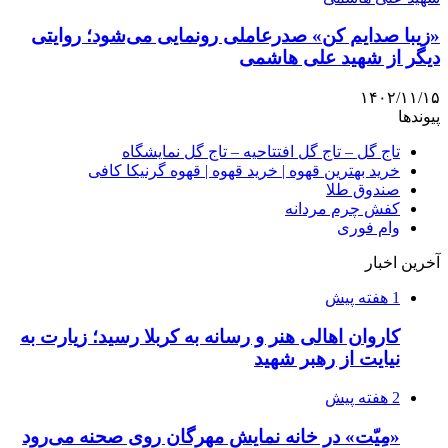
«زیبا صدایم کن» صدرعاملی رونمایی می‌شود؛ روایتی
دیگر از شهید علی هاشمی
۱۴۰۲/۱۱/۱۵
پیوندها
تاج گل – تاج گل افتتاحیه – تاج گل نمایشگاه
خرید بهترین قهوه | خرید قهوه | قهوه گرنیکا کافی
صندوق طلا
کفش چرم مردانه
وام فوری
آخرین اخبار
1 هفته پیش
کاروان اهالی هنر و رسانه به کربلا رسید؛ زیارت به
نیایت از رهبر شهید
2 هفته پیش
«مِیّت» در خانه نمایش مهرگان روی صحنه می‌رود