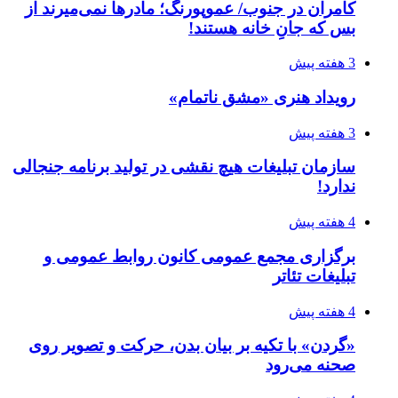
کامران در جنوب/ عموپورنگ؛ مادرها نمی‌میرند از
بس که جانِ خانه هستند!
3 هفته پیش
رویداد هنری «مشق ناتمام»
3 هفته پیش
سازمان تبلیغات هیچ نقشی در تولید برنامه جنجالی
ندارد!
4 هفته پیش
برگزاری مجمع عمومی کانون روابط عمومی و
تبلیغات تئاتر
4 هفته پیش
«گردن» با تکیه بر بیان بدن، حرکت و تصویر روی
صحنه می‌رود