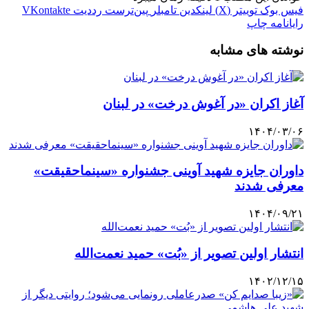
فیس بوک
توییتر (X)
لینکدین
‫تامبلر
‫پین‌ترست
‫رددیت
‫VKontakte
رایانامه
چاپ
نوشته های مشابه
آغاز اکران «در آغوش درخت» در لبنان
۱۴۰۴/۰۳/۰۶
داوران جایزه شهید آوینی جشنواره «سینماحقیقت»
معرفی شدند
۱۴۰۴/۰۹/۲۱
انتشار اولین تصویر از «بُت» حمید نعمت‌الله
۱۴۰۲/۱۲/۱۵