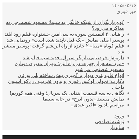
۱۴۰۵/۰۵/۱۶
خبر فوری
کوچ بازیگران از شبکه خانگی به سیما؛ مسعود شصت‌چی به
مذاکره می‌رود؟
راهیابی ۲ انیمیشن سوره به سی‌امین جشنواره فیلم رود آیلند
پوستر اصلی نمایش «یک فیل ناپدید شده است» رونمایی شد
فیلم کوتاه «مینا» ۲ جایزه از راه ابریشم گرفت؛ پوستر منتشر
شد
داریوش فرضیایی بازیگر سریال جدید سیمافیلم شد
«مرد سه هزار چهره» در راه آنتن؛ مهران مدیری دوباره
مسعود شصتچی می‌شود
انواع قاب بندی دیوار با گچبری پیش ساخته پلی یورتان
دکارت؛ تحولی لوکس، فوری و بدون تخریب در دکوراسیون
داخلی
نگاهی به سه قسمت ابتدایی یک سریال؛ وقتی همه کوریم!
نمایش مستند «بدون ایرج» در خانه سینما
مراسم یادبود «اکبر عبدی»
ورود
نوشته تصادفی
سایدبار