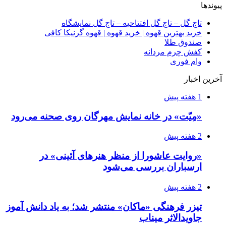
پیوندها
تاج گل – تاج گل افتتاحیه – تاج گل نمایشگاه
خرید بهترین قهوه | خرید قهوه | قهوه گرنیکا کافی
صندوق طلا
کفش چرم مردانه
وام فوری
آخرین اخبار
1 هفته پیش
«مِیّت» در خانه نمایش مهرگان روی صحنه می‌رود
2 هفته پیش
«روایت عاشورا از منظر هنرهای آئینی» در
ارسباران بررسی می‌شود
2 هفته پیش
تیزر فرهنگی «ماکان» منتشر شد؛ به یاد دانش آموز
جاویدالاثر میناب