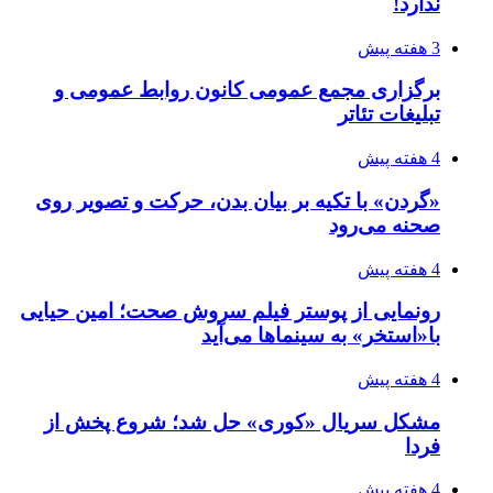
ندارد!
3 هفته پیش
برگزاری مجمع عمومی کانون روابط عمومی و
تبلیغات تئاتر
4 هفته پیش
«گردن» با تکیه بر بیان بدن، حرکت و تصویر روی
صحنه می‌رود
4 هفته پیش
رونمایی از پوستر فیلم سروش صحت؛ امین حیایی
با«استخر» به سینماها می‌آید
4 هفته پیش
مشکل سریال «کوری» حل شد؛ شروع پخش از
فردا
4 هفته پیش