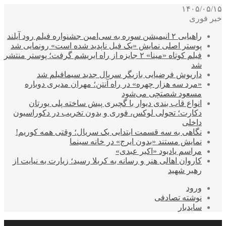
۱۴۰۵/۰۵/۱۵
خبر فوری
راهیابی ۲ انیمیشن سوره به سی‌امین جشنواره فیلم رود آیلند
پوستر اصلی نمایش «یک فیل ناپدید شده است» رونمایی شد
فیلم کوتاه «مینا» ۲ جایزه از راه ابریشم گرفت؛ پوستر منتشر
شد
داریوش فرضیایی بازیگر سریال جدید سیمافیلم شد
«مرد سه هزار چهره» در راه آنتن؛ مهران مدیری دوباره
مسعود شصتچی می‌شود
انواع قاب بندی دیوار با گچبری پیش ساخته پلی یورتان
دکارت؛ تحولی لوکس، فوری و بدون تخریب در دکوراسیون
داخلی
نگاهی به سه قسمت ابتدایی یک سریال؛ وقتی همه کوریم!
نمایش مستند «بدون ایرج» در خانه سینما
مراسم یادبود «اکبر عبدی»
کاروان اهالی هنر و رسانه به کربلا رسید؛ زیارت به نیایت از
رهبر شهید
ورود
نوشته تصادفی
سایدبار