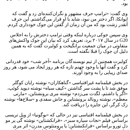
بود.
وی گفت: «ترامپ حرف مشهور و نگران‌کننده‌ای زد و گفت که
ایوانکا، اگر دختر من نبود، شاید با او قرار می‌گذاشتم. این حرف
آنقدر زشت بود که من آن زمان از گفتن این جوک خودداری کردم.
وی سپس جوکی درباره اینکه وقتی ترامپ دخترش را به اجلاس
G20 در سال ۲۰۱۷ برد، تعریف کرد که بیان این جوک واکنش‌های
متفاوتی در میان جمعیت برانگیخت و کولبرت گفت که به همین
دلیل آن جوک را قبلا نگفته است.
کولبرت همچنین از تیم نویسندگان برنامه «آخر شب» خود قدردانی
کرد و گفت آنها با وجود جهنم تازه که هر روز ایجاد می شود، هر روز
صدای زیبایی را به وجود آورند.
در بخش فیلمنامه غیراقتباسی «گناهکاران» نوشته رایان کوگلر
موفق شد تا با پشت سر گذاشتن «کیف سیاه» نوشته دیوید کوئپ،
«اگر پا داشتم، لگدت می‌زدم» نوشته مری برونشتاین، «مارتی
معظم»، نوشته رونالد برونشتاین و جاش سفدی و «سلاح‌ها» نوشته
زک کرگر، این جایزه را دریافت کند.
در بخش فیلمنامه اقتباسی نیز در حالی که «بوگونیا» از ویل تریسی
براساس فیلم «نجات سیاره سبز»، «فرانکشتاین» نوشته گی یر مو
دل تورو براساس «فرانکنشتاین؛ یا پرومتئوس مدرن» اثر مری