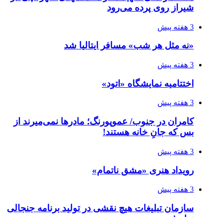
شیراز روی پرده می‌رود
3 هفته پیش
«نه مثل هر شب» مسافر ایتالیا شد
3 هفته پیش
اختتامیه نمایشگاه «اتود»
3 هفته پیش
کامران در جنوب/ عموپورنگ؛ مادرها نمی‌میرند از
بس که جانِ خانه هستند!
3 هفته پیش
رویداد هنری «مشق ناتمام»
3 هفته پیش
سازمان تبلیغات هیچ نقشی در تولید برنامه جنجالی