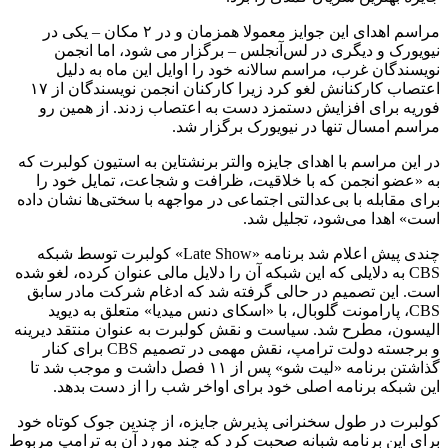
مراسم اهدای این جوایز معمولا همزمان و در ۲ مکان – یکی در
نیویورک و دیگری در لس‌آنجلس – برگزار می شود، اما انجمن
نویسندگان غرب، مراسم سالانه خود را اوایل این ماه به دلیل
اعتصاب کارکنانش لغو کرد زیرا کارکنان انجمن نویسندگان از ۱۷
فوریه برای افزایش دستمزد دست به اعتصاب زدند. از همین رو
مراسم امسال تنها در نیویورک برگزار شد.
در این مراسم با اهدای جایزه والتر برنشتاین به استیون کولبرت که
به «عضو انجمن که با خلاقیت، ظرافت و شجاعت، تمایل خود را
برای مقابله با بی‌عدالتی اجتماعی در مواجهه با سختی‌ها نشان داده
است» اهدا می‌شود، تجلیل شد.
چندی پیش اعلام شد برنامه «Late Show» کولبرت توسط شبکه
CBS به دلایلی که این شبکه آن را دلایل مالی عنوان کرده، لغو شده
است. این تصمیم در حالی گرفته شد که ادغام شرکت مادر سابق
CBS، پارامونت گلوبال، با «اسکای دنس میدیا» متعلق به دیوید
الیسون، مطرح شد. سیاست و نقش کولبرت به عنوان منتقد دیرینه
و برجسته دولت ترامپ، نقش مهمی در تصمیم CBS برای کنار
گذاشتن برنامه «لیت شو» پس از ۱۱ فصل داشت و موجب شد تا
این شبکه برنامه اصلی خود برای اواخر شب را از دست بدهد.
کولبرت در طول سخنرانی پذیرش جایزه، از چندین جوک کوتاه خود
برای این برنامه شبانه صحبت کرد که چند مورد آن به ترامپ مربوط