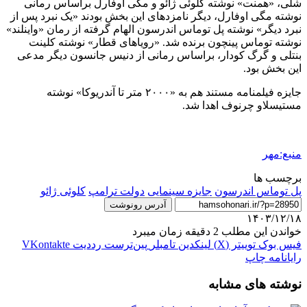
شلی، «همنت» نوشته کلوئی ژائو و مگی اوفارل براساس رمانی
نوشته مگی اوفارل، دیگر نامزدهای این بخش بودند «یک نبرد پس از
نبرد دیگر» نوشته پل توماس اندرسون الهام گرفته از رمان «واینلند»
نوشته توماس پینچون برنده شد. «رویاهای قطار» نوشته کلینت
بنتلی و گرگ کودار، براساس رمانی از دنیس جانسون دیگر مدعی
این بخش بود.
جایزه فیلمنامه مستند هم به «۲۰۰۰ متر تا آندریوکا» نوشته
مستیسلاو چرنوف اهدا شد.
منبع:مهر
برچسب ها
پل توماس اندرسون
جایزه سینمایی
دولت ترامپ
کلوئی ژائو
آدرس رونوشت
۱۴۰۳/۱۲/۱۸
خواندن این مطلب 2 دقیقه زمان میبرد
فیس بوک
توییتر (X)
لینکدین
‫تامبلر
‫پین‌ترست
‫رددیت
‫VKontakte
رایانامه
چاپ
نوشته های مشابه