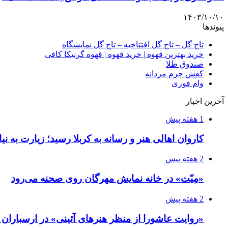
۱۴۰۳/۱۰/۱۰
پیوندها
تاج گل – تاج گل افتتاحیه – تاج گل نمایشگاه
خرید بهترین قهوه | خرید قهوه | قهوه گرنیکا کافی
صندوق طلا
کفش چرم مردانه
وام فوری
آخرین اخبار
1 هفته پیش
کاروان اهالی هنر و رسانه به کربلا رسید؛ زیارت به نی
2 هفته پیش
«مِیّت» در خانه نمایش مهرگان روی صحنه می‌رود
2 هفته پیش
«روایت عاشورا از منظر هنرهای آئینی» در ارسبارا