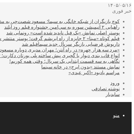
۱۴۰۵/۰۵/۱۶
خبر فوری
کوچ بازیگران از شبکه خانگی به سیما؛ مسعود شصت‌چی به مذ
راهیابی ۲ انیمیشن سوره به سی‌امین جشنواره فیلم رود آیلند
پوستر اصلی نمایش «یک فیل ناپدید شده است» رونمایی شد
فیلم کوتاه «مینا» ۲ جایزه از راه ابریشم گرفت؛ پوستر منتشر شد
داریوش فرضیایی بازیگر سریال جدید سیمافیلم شد
«مرد سه هزار چهره» در راه آنتن؛ مهران مدیری دوباره مسع
انواع قاب بندی دیوار با گچبری پیش ساخته پلی یورتان دکارت
نگاهی به سه قسمت ابتدایی یک سریال؛ وقتی همه کوریم!
نمایش مستند «بدون ایرج» در خانه سینما
مراسم یادبود «اکبر عبدی»
ورود
نوشته تصادفی
سایدبار
منو