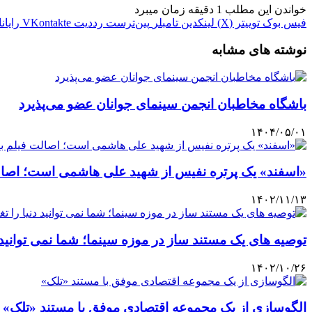
خواندن این مطلب 1 دقیقه زمان میبرد
فیس بوک
توییتر (X)
لینکدین
‫تامبلر
‫پین‌ترست
‫رددیت
‫VKontakte
رایان
نوشته های مشابه
باشگاه مخاطبان انجمن سینمای جوانان عضو می‌پذیرد
۱۴۰۴/۰۵/۰۱
«اسفند» یک پرتره نفیس از شهید علی هاشمی است؛ اصال
۱۴۰۲/۱۱/۱۳
توصیه های یک مستند ساز در موزه سینما؛ شما نمی توانید دن
۱۴۰۲/۱۰/۲۶
الگوسازی از یک مجموعه اقتصادی موفق با مستند «تلک»