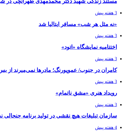
مستند زندگی شهید دکتر محمدمهدی طهرانچی در شیر
3 هفته پیش
«نه مثل هر شب» مسافر ایتالیا شد
3 هفته پیش
اختتامیه نمایشگاه «اتود»
3 هفته پیش
کامران در جنوب/ عموپورنگ؛ مادرها نمی‌میرند از بس 
3 هفته پیش
رویداد هنری «مشق ناتمام»
3 هفته پیش
سازمان تبلیغات هیچ نقشی در تولید برنامه جنجالی ند
4 هفته پیش