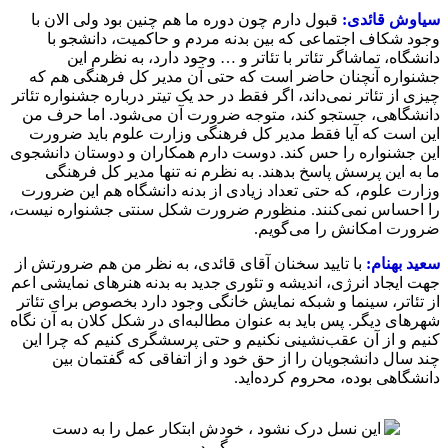
سیاوش قائدی:
قبول دارم چون دوره ما هم چنین بود ولی الان با
وجود شکاف اجتماعی که بین بدنه مردم و حاکمیت، دانشجو با
دانشگاه، تماشاگر تئاتر با تئاتر و … وجود دارد، به نظرم این
جشنواره آنچنان حاضر است که حتی آن مدیر کل فرهنگی هم که
چیزی از تئاتر نمی‌داند، اگر فقط در حد یک تیتر درباره جشنواره تئاتر
دانشگاهی، جستجو کند، متوجه ضرورت آن می‌شود. اما حرف من
این است که آیا فقط مدیر کل فرهنگی وزارت علوم باید ضرورت
این جشنواره را حس کند. دوست دارم همکاران و دوستان دانشجوی
ما به این پرسش پاسخ بدهند. به نظرم نه تنها مدیر کل فرهنگی
وزارت علوم، که حتی تعداد زیادی از بدنه دانشگاه هم این ضرورت
را احساس نمی‌کنند. منظورم ضرورت شکل سنتی جشنواره نیست،
ضرورت امکانش را می‌گویم.
سعید بهنام:
با تایید سخنان آقای قائدی، به نظر من هم ضرورتش از
جهت ایجاد انرژی، اندیشه و تئوری جدید به بدنه هنرهای نمایشی اعم
از تئاتر، سینما و شبکه نمایش خانگی وجود دارد بخصوص برای تئاتر
شهرهای دیگر. پس باید به عنوان مطالبه‌ای در شکل کلان به آن نگاه
کنیم و از آن عقب‌نشینی نکنیم و حتی پرسشگری کنیم که چرا این
چند سال دانشجویان را از حق خود و از اتفاقی که گفتمان بین
دانشگاهی بوده، محروم کرده‌اید.