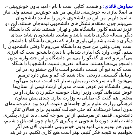
سیاوش قائدی:
و هست. کتابی است با نام «امید بدون خوش‌بینی».
ما اصلا نیازی به خوش‌بینی نداریم. من هم خوش‌بین نیستم ولی نیاز
به امید داریم. من این دو دانشجوی عزیز را نماینده دانشجویان
نمی‌بینم چون معتقدم تشکل‌های دانشجویی نیمه‌جان هستند. این دو
عزیز نماینده کانون دانشگاه هنر و تهران هستند. شاید یک دانشگاه
دیگر مساله دیگری داشته باشد و نماینده دانشجویان شاید صدای
دیگری داشته باشد ولی باوری دارم که تعریف دانشگاه با دانشجو
است. یعنی وقتی من صبح به دانشگاه می‌روم تا وقتی دانشجویان را
نبینم، گویی وارد یک انباری شده‌ام. با دیدن دانشجو است که انرژی
می‌گیرم و فضای گفتگو را می‌یابم. دانشگاه و این جشنواره، بدون
دانشجو بی‌معنا هستند. مساله، تعریفِ نسبت دانشجو با دانشگاه
است که به تبع آن نسبت دانشجو است با این جشنواره. در این
ارتباط، گسستی تاریخی ایجاد شده که کم و بیش دارد ترمیم
می‌شود. البته سرعت ترمیمش بسیار کند است. سعید می‌گوید
رییس دانشگاه قم عوض نشده، مدیران ارشاد نیمی از استان‌ها
عوض نشده‌اند. گویی وزیر ارشاد حوصله حکم زدن ندارد. او در
مجلس هم گفت که تمایلی به وزارت ندارد. چندی پیش معاون
فرهنگی وزارت علوم برای جلسه‌ای دعوت کرده بود. دعوت‌نامه‌ای
بدون امضا فرستادند که حتی خجالت کشیدیم برای فعالان تئاتر
دانشجویی قدیمی‌تر بفرستیم. از این سو چه کسی باید انرژی پیگیری
داشته باشد. دوره دانشجویی‌ام پیگیری کرده‌ام چون اشتیاق داشتیم،
بدبین هم بودیم ولی امید بدون خوش‌بینی داشتیم. الان هم اگر
بخواهیم به نتیجه فکر کنیم، بهتر است هیچ کاری نکنیم. در فرآیند