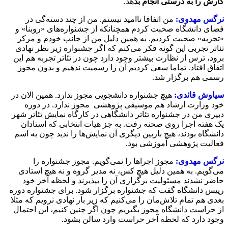
کارش را به درستی انجام بد
هد.
نرگس مهدوی:
من اتفاقا ناامید نیستم. من از چند دسته‌گی در
فضای دانشگاه صحبت کردم همچنانکه از جشنواره‌های «روبنا» و
«تجربه» صحبت کردیم. به همین دلیل من از جانب خودم و مرکز
تئاتر تجربی این گونه فکر می‌کنم که اگر جشنواره زیر نظر نهادی
برود، ترس از نظارت بیشتر وجود دارد چون در تئاتر تجربه هم این
اتفاق افتاد. تماما سعی کردیم آن را رسمیت ندهیم و بدون مجوز
رسمی هم برگزار شد.
سیاوش قائدی:
هیچ جشنواره دانشجویی مجوز ندارد. همین الان در
خود وزارت ارشاد هم موسیقی پژوهشی مجوز ندارد. در دوره
دبیری من در جشنواره تئاتر دانشگاهی در کارگاه نمایش تئاتر شهر
یک هفته اجرا روی صحنه رفت. به جز هیات انتخابی که استادان
دانشگاه بودند، هیچ بازبین دیگری آن نمایش‌ها را ندید چون به اسم
فعالیت پژوهشی آموزشی بود.
نرگس مهدوی:
مجوز اجراها را نمی‌گویم. مجوز جشنواره را
می‌گویم. به همین دلیل هیچ کس، نه مدیر گروه و نه هیچ استادی
حاضر نشدند مسئولیت برگزاری آن را بپذیرند و لحظه آخر خود
رییس دانشگاه گفت که جشنواره برگزار شود. برای جشنواره دوره
بعدی هم تمام تلاش‌مان را می‌کنیم که زیر بار نهادی نرویم که مثلا
از حراست دانشگاه مجوز بگیریم چون اگر چنین کنیم، این احتمال
وجود دارد که لحظه آخر حراست وارد سالن بشود.