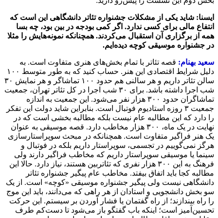
بخش دوم این نشست را پیش‌رو دارید:
ایسنا: شاید یکی از مشکلات جشنواره تئاتر دانشگاهی این است که
انتفاع مالی برای کسی ندارد. اگر کمی بودجه در بین بود، چه بسا
همه از برگزاری آن استقبال می‌کردند. همچنانکه نمونه‌هایش را مثلا
در جشنواره موسیقی کوچه دیده‌ایم.
سعید بهنام:
قصه تئاتر با تمام بخش‌های هنری متفاوت است. به
دلیل شرایط اقتصادی این هنر. حساب کنید که به طور متوسط ۱۰۰
سالن تئاتر داریم و هر سالنی هم حدود ۱۰۰ تماشاگر و هر نمایش ۳۰
شب اجرا داشته باشد. برای ۳۰ شب اجرا در کل تئاتر تهران، جمعیت
تماشاگران حدود ۳۰۰ هزار نفر می‌شود. این جمعیت به اندازه
جمعیت ۳ روزه استادیوم فوتبال است. بنابراین شاید دولت این تفکر
را دارد که این مطالبه عام نیست بلکه مطالبه بخشی است که در
نهایت در یک ماه، ۳۰۰ هزار مخاطب دارد. قصه موسیقی به عنوان
یک هنر فراگیر متفاوت است. همچنانکه در مبحث سوپراستارسازی
هرگز نمی‌گوییم در تجسمی، سوپراستار داریم بلکه در فوتبال و
سینما یا موسیقی سوپراستار داریم که مخاطب فراگیر دارند ولی
فرهنگ به این ۳۰۰ هزار نفری که تئاتربین هستند، نیاز دارد. حالا این
مطالبه کجا باید اتفاق بیفتد. مخاطب عام پیگیر جشنواره تئاتر
دانشگاهی نیست ولی پیگیر جشنواره موسیقی «کوچه» است. از یک
سو بخش دانشجویی و استادان از هر راهی که می‌دانند، باید این موج
را راه بیندازند؛ از راه گفتمان یا فشار آوردن بر سیستم. این حرکت
تحسین‌آمیز است؛ اینکه باب گفتگو باز می‌شود تا دست‌کم طرف