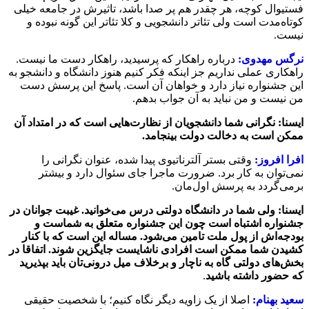
فستیوال کوچه، هر چقدر هم پر صدا باشد، تاثیرش در جامعه خیلی
کوتاه‌مدت است ولی تئاتر دانشجویی و کلا تئاتر این گونه نبوده و
نیست.
نرگس مهدوی:
درباره راهکار که پرسیدید، راهکار دست ما نیست.
راهکاری عملی نداریم جز اینکه فکر کنیم هنوز دانشگاه و دانشجو به
این جشنواره نیاز دارد و خواهان آن است. پاسخ این پرسش دست
من نیست و من نباید به آن جواب بدهم.
ایسنا: نگرانی شما دانشجویان از نظارت‌هایی است که در امتداد آن
ممکن است به دخالت دولت بینجامد.
افرا افروز:
وقتی بستر آلترناتیوی پیدا شده، عنوان نگرانی را
نمی‌توان به کار برد. ضرورت ماجرا جای سئوال دارد و بیشتر
برمی‌گردد به پرسش اول‌مان.
ایسنا: ولی شما در دانشگاه دولتی درس می‌خوانید. غیبت جوانان در
جشنواره‌ اشتباه است چون این جشنواره متعلق به شماست و
بودجه‌اش از پول ملت تامین می‌شود. مساله این است که با کنار
کشیدن شما ممکن است افرادی ناشایست جایگزین شوند. اتفاقا در
بخش‌های دولتی گاه به ناچار و برخلاف میل درونی‌تان باید بپذیرید
که حضور داشته باشید
.
سعید بهنام:
اصلا از یک زاویه دیگر نگاه کنیم؛ با شخصیت حقیقی