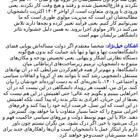
نکردند و فارغ‌التحصیل شدند و رفتند و هیچ وقت کار نکردند. یعنی
ورودی با ورودی متفاوت است. از اواخر ۱۴۰۳ اکثریت دانشجویان
مطالبه‌شان این است که مدیریت مولوی طوری است که ما
نمی‌توانیم کار کنیم. یعنی فرآیند تغییر کرده و بچه‌ها دارند تلاش
می‌کنند در تالار مولوی اجرا بروند. به همین دلیل جشنواره تئاتر
دانشگاهی برایشان مهم است.
اشکان خیل‌نژاد:
شخصا معتقدم اگر دولت مساله‌اش پویایی فضای
دانشگاه‌هاست تنها و تنها و تنها باید حمایت کند بدون هیچ‌گونه
دستگاه نظارتی آشکار و پنهانی. یعنی تخصیص بودجه و مکان‌های
متنوع به دانشجویان، ترمیم زیرساخت‌های ارتباطاتی میان
دانشگاه‌ها، و مهم‌تر از همه فراهم‌کردن شرایطی که در آن نهادهای
مستقل دانشجویی رشد کنند تا بتوانند بعد از کرونا و اتفاقات سیاسی
و اجتماعی ۱۴۰۱، با تجربه‌ای که به دست آورده‌اند خودشان را بیان
کنند. برای من، اهمیت هر رویداد دانشگاهی در این نیست که در آن
اجراهایی ببینیم و بگویم چه عالی! حتی اهمیتش در این هم نیست که
بعدها از این جریان، افرادی به تئاتر بدنه راه پیدا کنند، بلکه اهمیتش
در این است که این نسل، فرصت ارایه‌ خود را پیدا ‌کنند و فرم‌های
اجرایی متنوع را که حتما بسیار متفاوت با ما خواهد بود، گسترش
دهند. حالا یا این مهم توسط دولت و نیروهای سیاسی حاکمیت فهم و
درک می‌شود یا خیر. اگر درک نشود، من نگران نیستم چون باور
دارم باز ابتکار عمل با دانشجویان است و آن‌ها راهکارهای جدید برای
ادامه‌ مسیرشان جست‌وجو خواهند کرد.