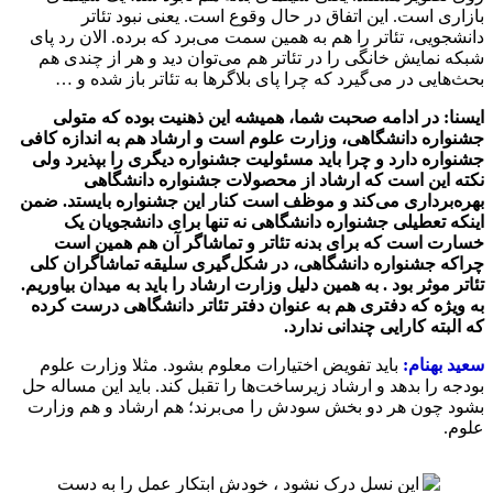
بازاری است. این اتفاق در حال وقوع است. یعنی نبود تئاتر
دانشجویی، تئاتر را هم به همین سمت می‌برد که برده. الان رد پای
شبکه نمایش خانگی را در تئاتر هم می‌توان دید و هر از چندی هم
بحث‌هایی در می‌گیرد که چرا پای بلاگرها به تئاتر باز شده و …
ایسنا: در ادامه صحبت شما، همیشه این ذهنیت بوده که متولی
جشنواره دانشگاهی، وزارت علوم است و ارشاد هم به اندازه کافی
جشنواره دارد و چرا باید مسئولیت جشنواره دیگری را بپذیرد ولی
نکته این است که ارشاد از محصولات جشنواره دانشگاهی
بهره‌برداری می‌کند و موظف است کنار این جشنواره بایستد. ضمن
اینکه تعطیلی جشنواره دانشگاهی نه تنها برای دانشجویان یک
خسارت است که برای بدنه تئاتر و تماشاگر آن هم همین است
چراکه جشنواره دانشگاهی، در شکل‌گیری سلیقه تماشاگران کلی
تئاتر موثر بود . به همین دلیل وزارت ارشاد را باید به میدان بیاوریم.
به ویژه که دفتری هم به عنوان دفتر تئاتر دانشگاهی درست کرده
که البته کارایی چندانی ندارد.
سعید بهنام:
باید تفویض اختیارات معلوم بشود. مثلا وزارت علوم
بودجه را بدهد و ارشاد زیرساخت‌ها را تقبل کند. باید این مساله حل
بشود چون هر دو بخش سودش را می‌برند؛ هم ارشاد و هم وزارت
علوم.