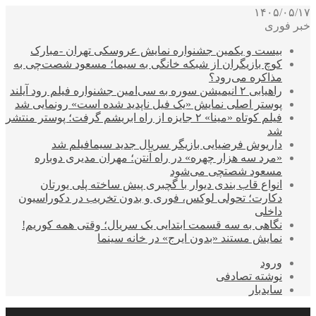
۱۴۰۵/۰۵/۱۷
خبر فوری
بیست و یکمین جشنواره نمایش عروسکی تهران -مبارک
کوچ بازیگران از شبکه خانگی به سیما؛ مسعود شصت‌چی به
مذاکره می‌رود؟
راهیابی ۲ انیمیشن سوره به سی‌امین جشنواره فیلم رود آیلند
پوستر اصلی نمایش «یک فیل ناپدید شده است» رونمایی شد
فیلم کوتاه «مینا» ۲ جایزه از راه ابریشم گرفت؛ پوستر منتشر
شد
داریوش فرضیایی بازیگر سریال جدید سیمافیلم شد
«مرد سه هزار چهره» در راه آنتن؛ مهران مدیری دوباره
مسعود شصتچی می‌شود
انواع قاب بندی دیوار با گچبری پیش ساخته پلی یورتان
دکارت؛ تحولی لوکس، فوری و بدون تخریب در دکوراسیون
داخلی
نگاهی به سه قسمت ابتدایی یک سریال؛ وقتی همه کوریم!
نمایش مستند «بدون ایرج» در خانه سینما
ورود
نوشته تصادفی
سایدبار