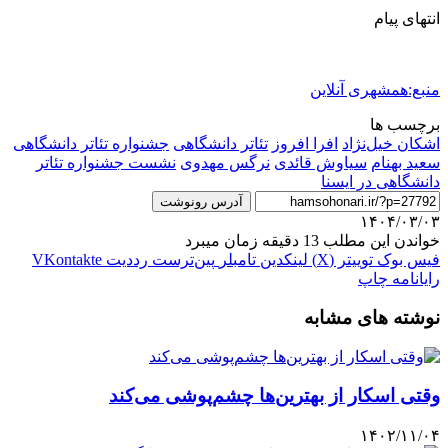
انتهای پیام
منبع:همشهری آنلاین
برچسب ها
اشکان خیل‌نژاد
افرا افروز
تئاتر دانشگاهی
جشنواره تئاتر دانشگاهی
سعید بهنام
سیاوش قائدی
نرگس مهدوی
نشست جشنواره تئاتر
دانشگاهی در ایسنا
آدرس رونوشت
۱۴۰۴/۰۳/۰۳
خواندن این مطلب 13 دقیقه زمان میبرد
فیس بوک
توییتر (X)
لینکدین
‫تامبلر
‫پین‌ترست
‫رددیت
‫VKontakte
رایانامه
چاپ
نوشته های مشابه
وقتی اسکار از بهترین‌ها چشم‌پوشی می‌کند
۱۴۰۲/۱۱/۰۴