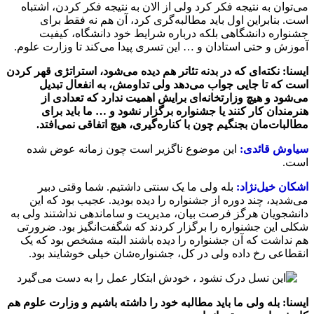
می‌توان به نتیجه فکر کرد ولی از الان به نتیجه فکر کردن، اشتباه
است. بنابراین اول باید مطالبه‌گری کرد، آن هم نه فقط برای
جشنواره دانشگاهی بلکه درباره شرایط خود دانشگاه، کیفیت
آموزش و حتی استادان و … این تسری پیدا می‌کند تا وزارت علوم.
ایسنا: نکته‌ای که در بدنه تئاتر هم دیده می‌شود، استراتژی قهر کردن
است که تا جایی جواب می‌دهد ولی تداومش، به انفعال تبدیل
می‌شود و هیچ وزارتخانه‌ای برایش اهمیت ندارد که تعدادی از
هنرمندان کار کنند یا جشنواره برگزار نشود و … ما باید برای
مطالبات‌مان بجنگیم چون با کناره‌گیری، هیچ اتفاقی نمی‌افتد.
سیاوش قائدی:
این موضوع ناگزیر است چون زمانه عوض شده
است.
اشکان خیل‌نژاد:
بله ولی ما یک سنتی داشتیم. شما وقتی دبیر
می‌شدید، چند دوره از جشنواره را دیده بودید. عجیب بود که این
دانشجویان هرگز فرصت بیان، مدیریت و ساماندهی نداشتند ولی به
شکلی این جشنواره را برگزار کردند که شگفت‌انگیز بود. ضرورتی
هم نداشت که آن جشنواره را دیده باشند البته مشخص بود که یک
انقطاعی رخ داده ولی در کل، جشنواره‌شان خیلی خوشایند بود.
ایسنا: بله ولی ما باید مطالبه خود را داشته باشیم و وزارت علوم هم