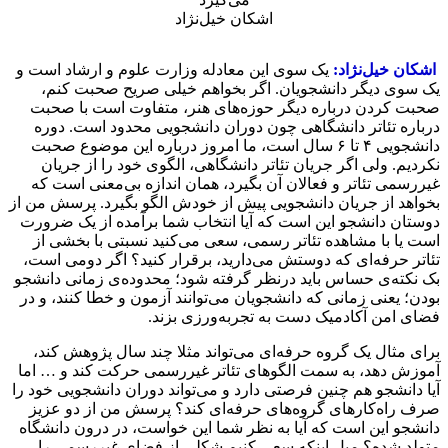
اشکان خیل‌نژاد
اشکان خیل‌نژاد:
یک سوی این معادله وزارت علوم و ارشاد است و
یک سوی دیگر دانشجویان. اگر بخواهم خیلی صریح صحبت کنم،
صحبت کردن درباره دیگر حوزه‌های هنر، متفاوت است با صحبت
درباره تئاتر دانشگاهی چون دوران دانشجویی محدود است. دوره
دانشجویی ۴ تا ۶ سال است، ما امروز درباره این موضوع صحبت
نکردیم. ولی اگر جریان تئاتر دانشگاهی، الگوی خود را از جریان
غیررسمی تئاتر و فعالان آن بگیرد، همان اندازه بی‌معنی است که
بخواهد از جریان دانشجویی پیش از خودش الگو بگیرد. پرسش من از
دوستان دانشجو این است که آیا انتخاب شما برآمده از یک ضرورت
است یا با مشاهده تئاتر رسمی، سعی می‌کنید نسبتی با بخشی از
تئاتر حرفه‌ای که دوستش می‌دارید، برقرار کنید؟ اگر دومی است،
بک نکته‌ی حساس باید درنظر گرفته شود؛ محدوده‌ی زمانی دانشجو
بودن؛ یعنی زمانی که دانشجویان می‌توانند آزمون و خطا کنند، و در
فضای امن آکادمیک دست به تجربه‌ورزی بزند.
برای مثال یک گروه حرفه‌ای می‌تواند مثلا چند سال پژوهش کند،
آموزش دهد، به سمت الگوهای تئاتر غیررسمی حرکت کند و … اما
آیا دانشجو هم چنین فرصتی دارد و می‌تواند دوران دانشجویی خود را
صرف راه‌کارهای گروه‌های حرفه‌ای کند؟ پرسش من از دو عزیز
دانشجو این است که آیا به نظر شما این خواست، در درون دانشگاه
متولد شده؟ میل اینکه سعی کنیم شکلی از فضای غیررسمی را