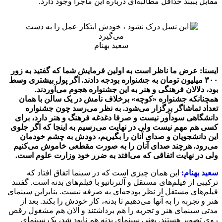
مقابل ببیند حداقل مطالبه‌ای درباره این ماجرا وجود دارد.
سعید بهنام
ایسنا: عرض ما ناظر است به اولین فرمایش شما که گفتید به زور
۳۰۰ میلیون تومان به جشنواره بودجه دادند. اگر پول بیشتری وسط
بود، دلالان فرهنگی و هنر به این جشنواره هجوم می‌آوردند.
همچنانکه جشنواره «کوچه» برخلاف نامش در یک سالن با همان
تعداد تماشاگر برگزار می‌شود. به نظر می‌رسد چون جشنواره
دانشگاهی سودآور نیست و صرفا دغدغه فرهنگ و هنر دارد، برای
کسی هم مهم نیست ولی در نهایت می‌رسیم به اینجا که اگر جلوی
این دانشجویان و صدای آنان را بگیریم، دودش به چشم خودمان
می‌رود. هرچند صدای آنان را به صورت مقطعی خاموش می‌کنیم
ولی در نهایت اتفاقی که می‌افتد به ضرر خود وزارت علوم است.
سعید بهنام:
این همان چیزی است که در سینما اتفاق افتاد که
ترکیبی از فیلم‌های مستقل و آلترناتیو با فیلم‌های بدنه است. گفتند
فیلم‌های مستقل از نظر بودجه‌ای به صرفه نیست. بنابراین سینمای
هنر و تجربه را به آنها می‌دهیم تا بدنه، کار خودش را بکند. بعد از
مدتی سینمای هنر و تجربه را هم برداشتند و الان هم مشغول رقص
روی تصویر هستند. یعنی سینمای بدنه هم نابود شد، یک سینمای