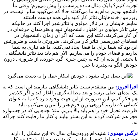
تجربه کنیم؟ با یک مثال ساده‌ پرسشم را پیش می‌برم؛ وقتی ما
دانشجو بودیم مدام به ما می‌گفتند حالا که می‌گویید سالن نیست، در
زیرزمین‌ خانه‌هایتان تئاتر کار کنید ولی همه دوست داشتند
نمایش‌هایشان را در تالار مولوی یا تئاترشهر اجرا کنند در حالیکه
حتی تالار مولوی در اختیار دانشجویان نبود و هنرمندان حرفه‌ای در
آن کار می‌کردند. نکته این است که اگر آن زمان دانشجویان در
فضاهای غیررسمی تئاتر کار می‌کردند، ضرورتی داشت و ضرورتش
این بود که شما برای ما فضا ایجاد نمی‌کنید، ما هم نیازی به شما
نداریم و فضای خودم را می‌سازیم. الان هم باید دید تئاتر دانشگاهی
یا بخشی از بدنه آن که به چنین چیزی گره خورده، از ضرورتی درون
خودش الگو می‌پذیرد یا خیر.
افرا افروز:
من معتقدم سنت تئاتر دانشگاهی نیازمند این است که به
یک ایده‌ای اصلی برسد و بعد مطالبه‌گری را آغاز کند و اگر کلان‌تر
هم فکر کنیم، این ضرورت از این جهت وجود دارد که ما به عنوان
کسانی که داریم گروهی‌ترین فرم هنر را تمرین می‌کنیم، باید
ظرفیت تحمل خود را هم باید بالا ببریم. مثلا بچه‌هایی که در جشنواره
فجر هم شرکت کردند به این بستر بیایند و کنار ما رقابت کنند چراکه
نه.
نرگس مهدوی:
شنیده‌ام ورودی‌های سال ۹۹ این مشکل را دارند
چون سه ترم اول تحصیل‌شان در کرونا بود و سال ۱۴۰۱ هم کار