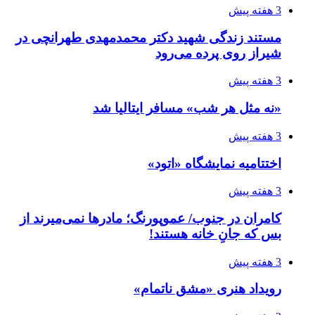
3 هفته پیش
مستند زندگی شهید دکتر محمدمهدی طهرانچی در
شیراز روی پرده می‌رود
3 هفته پیش
«نه مثل هر شب» مسافر ایتالیا شد
3 هفته پیش
اختتامیه نمایشگاه «اتود»
3 هفته پیش
کامران در جنوب/ عموپورنگ؛ مادرها نمی‌میرند از
بس که جانِ خانه هستند!
3 هفته پیش
رویداد هنری «مشق ناتمام»