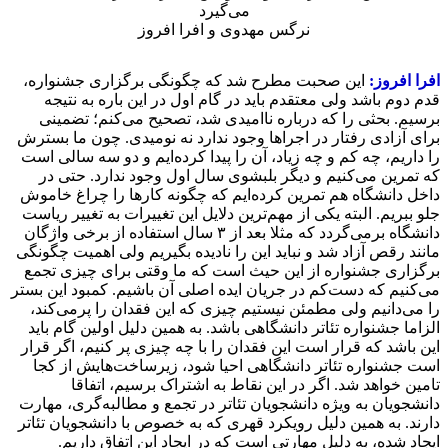
نرگس مهدوی و افرا افروز
افرا افروز:
این صحبت‌ مطرح شد که چگونگی برگزاری جشنواره،
قدم دوم باشد ولی معتقدم باید در گام اول در این باره به نتیجه
برسیم. بحثی را که درباره ناامیدی شد، تصحیح می‌کنم؛ تضمینی
برای آزادی رفتار در اجراها وجود ندارد نه نومیدی. چون ما بسترش
را داریم، چه کم و چه زیاد، آن را پیدا کرده‌ایم و دو سه سالی است
که تمرین می‌کنیم و دیگر بلبشوی سال اول وجود ندارد. حتی در
داخل دانشگاه هم تمرین کرده‌ایم که چگونه کارها را چراغ خاموش
جلو ببریم. البته یکی از مهم‌ترین دلایل این تغییرات به تغییر ریاست
دانشگاه برمی‌گردد که مثلا بعد از ۳ سال استفاده از برخی واژگان
مانند رقص آزاد شد و نباید این را نادیده بگیریم ولی اهمیت چگونگی
برگزاری جشنواره از این حیث است که ما وقتی برای چیزی تجمع
می‌کنیم که دست‌کم در جریان ایده اصلی آن باشیم. کمبود این بستر
را می‌دانیم ولی مطمئن نیستیم چیزی که این فقدان را پرمی‌کند،
الزاما جشنواره تئاتر دانشگاهی باشد. به همین دلیل اولین گام باید
این باشد که قرار است این فقدان را با چه چیزی پر کنیم، اگر قرار
است جشنواره تئاتر دانشگاهی احیا شود، زیرساخت‌هایش از کجا
تامین خواهد شد. اگر در این نقاط به اشتراک برسیم، اتفاقا
دانشجویان به ویژه دانشجویان تئاتر در تجمع و مطالبه‌گری، مهارت
دارند. به همین دلیل رویکرد قهری که به خصوص با دانشجویان تئاتر
ایجاد شده، به دلیل مهارتی است که در ایجاد این اتفاق داریم.