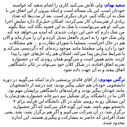
سعید بهنام:
ولی تلاش می‌کنید کاری را انجام بدهید که خواسته
خودتان است. این یک مساله است و اینکه بیرون از این اتفاق من با
شک به آن نگاه کنم، حرف دیگری است. بعد از مدت‌ها که تعداد
زیادی از هنرمندان کار نمی‌کردند، اشکان خیل‌نژاد دارد نمایش اجرا
می‌کند. او هم می‌توانست با شک به این قضیه نگاه کند. مثلا بگوید
من شک دارم که حتی این دولت جدیدی که آمده می‌خواهد چه کند
ولی شک خود را به امری بالفعل تبدیل کرده و آن را می‌آزماید و الان
هم در حال اجراست. مسلما با شورای نظارت و … هم مشکلات
خود را دارد ولی مطمئنا مانند موجود زنده‌ای که دگردیسی می‌کند و
با شرایط سازش پیدا می‌کند، اشکان هم راه حل‌های خود را پیدا
کرده. بحثم همین است و می‌گویم همان روندی که در جشنواره
تجربه اتفاق افتاده، در شکل کلان خود می‌تواند در تئاتر دانشگاهی
اتفاق بیفتد و به آن جهت داده شود.
نرگس مهدوی:
از آقای قائدی‌ پرسشی دارم؛ اینکه می‌گویید در دوره
دانشجویی خودتان هم خیلی پیگیر بودید، چند درصد از دانشجویان
مانند خودتان پیگیر بودند و فرایندهای دانشگاهی برایشان مهم بود.
الان ما در دانشگاه، برای تشکیل تیم دبیرخانه جشنواره بعدی‌مان با
این مشکل رو به روییم. شاید در کل دانشگاه این فرآیند برای ۷
دانشجو مهم باشد. بقیه این گونه فکر می‌کنند که اگر جشنواره
برگزار شد، در آن شرکت می‌کنیم و اگر هم برگزار نشد، نشد. یعنی
تعداد افرادی که حاضر به مشارکت و پیگیری هستند، این اندازه
محدود شده.