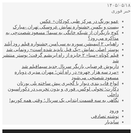
۱۴۰۵/۰۵/۱۸
خبر فوری
عمو پورنگ در مرکز طبی کودکان+ عکس
بیست و یکمین جشنواره نمایش عروسکی تهران -مبارک
کوچ بازیگران از شبکه خانگی به سیما؛ مسعود شصت‌چی به
مذاکره می‌رود؟
راهیابی ۲ انیمیشن سوره به سی‌امین جشنواره فیلم رود آیلند
پوستر اصلی نمایش «یک فیل ناپدید شده است» رونمایی شد
فیلم کوتاه «مینا» ۲ جایزه از راه ابریشم گرفت؛ پوستر منتشر
شد
داریوش فرضیایی بازیگر سریال جدید سیمافیلم شد
«مرد سه هزار چهره» در راه آنتن؛ مهران مدیری دوباره
مسعود شصتچی می‌شود
انواع قاب بندی دیوار با گچبری پیش ساخته پلی یورتان
دکارت؛ تحولی لوکس، فوری و بدون تخریب در دکوراسیون
داخلی
نگاهی به سه قسمت ابتدایی یک سریال؛ وقتی همه کوریم!
ورود
نوشته تصادفی
سایدبار