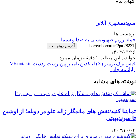
انتهای پیام
منبع:همشهری آنلاین
برچسب ها
حمله رژیم صهیونیستی به صدا و سیما
آدرس رونوشت
۱۴۰۴/۰۳/۲۶
خواندن این مطلب 1 دقیقه زمان میبرد
فیس بوک
توییتر (X)
لینکدین
‫تامبلر
‫پین‌ترست
‫رددیت
‫VKontakte
رایانامه
چاپ
نوشته های مشابه
تماشا کنید/نقش های ماندگار ژاله علو در دوبله؛ از اوشین
تا سرندیپیتی
۱۴۰۳/۱۰/۰۲