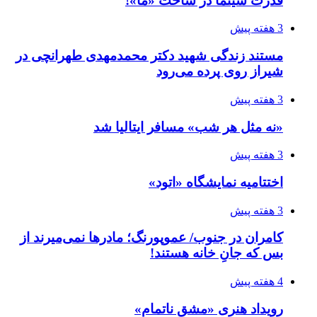
قدرت سینما در ساخت «ما»!
3 هفته پیش
مستند زندگی شهید دکتر محمدمهدی طهرانچی در
شیراز روی پرده می‌رود
3 هفته پیش
«نه مثل هر شب» مسافر ایتالیا شد
3 هفته پیش
اختتامیه نمایشگاه «اتود»
3 هفته پیش
کامران در جنوب/ عموپورنگ؛ مادرها نمی‌میرند از
بس که جانِ خانه هستند!
4 هفته پیش
رویداد هنری «مشق ناتمام»