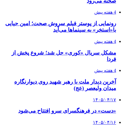
صحنه می‌رود
4 هفته پیش
رونمایی از پوستر فیلم سروش صحت؛ امین حیایی
با«استخر» به سینماها می‌آید
4 هفته پیش
مشکل سریال «کوری» حل شد؛ شروع پخش از
فردا
4 هفته پیش
آخرین دیدار ملت با رهبر شهید روی دیوارنگاره
میدان ولیعصر (عج)
۱۴۰۵/۰۴/۱۷
«دست» در فرهنگسرای سرو افتتاح می‌شود
۱۴۰۵/۰۴/۱۶