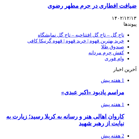
ضیافت افطاری در حرم مطهر رضوی
۱۴۰۲/۱۲/۱۳
پیوندها
تاج گل – تاج گل افتتاحیه – تاج گل نمایشگاه
خرید بهترین قهوه | خرید قهوه | قهوه گرنیکا کافی
صندوق طلا
کفش چرم مردانه
وام فوری
آخرین اخبار
1 هفته پیش
مراسم یادبود «اکبر عبدی»
1 هفته پیش
کاروان اهالی هنر و رسانه به کربلا رسید؛ زیارت به
نیایت از رهبر شهید
2 هفته پیش