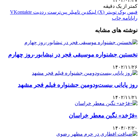
۱۴۰۴/۰۲/۲۷
کمتر از یک دقیقه
فیس بوک
توییتر (X)
لینکدین
‫تامبلر
‫پین‌ترست
‫رددیت
‫VKontakte
رایانامه
چاپ
نوشته های مشابه
نخستین جشنواره موسیقی فجر در نیشابور-روز چهارم
۱۴۰۲/۱۱/۲۶
روز پایانی بیست‌ودومین جشنواره فیلم فجر مشهد
۱۴۰۲/۱۱/۲۱
«فرُخد» نگین معطر خراسان
۱۴۰۴/۰۲/۲۰