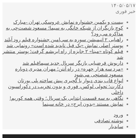
۱۴۰۵/۰۵/۱۷
خبر فوری
بیست و یکمین جشنواره نمایش عروسکی تهران -مبارک
کوچ بازیگران از شبکه خانگی به سیما؛ مسعود شصت‌چی به
مذاکره می‌رود؟
راهیابی ۲ انیمیشن سوره به سی‌امین جشنواره فیلم رود آیلند
پوستر اصلی نمایش «یک فیل ناپدید شده است» رونمایی شد
فیلم کوتاه «مینا» ۲ جایزه از راه ابریشم گرفت؛ پوستر منتشر
شد
داریوش فرضیایی بازیگر سریال جدید سیمافیلم شد
«مرد سه هزار چهره» در راه آنتن؛ مهران مدیری دوباره
مسعود شصتچی می‌شود
انواع قاب بندی دیوار با گچبری پیش ساخته پلی یورتان
دکارت؛ تحولی لوکس، فوری و بدون تخریب در دکوراسیون
داخلی
نگاهی به سه قسمت ابتدایی یک سریال؛ وقتی همه کوریم!
نمایش مستند «بدون ایرج» در خانه سینما
ورود
نوشته تصادفی
سایدبار