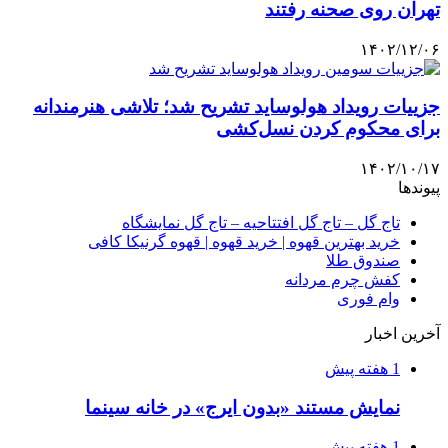
تهران روی صحنه رفتند
۱۴۰۲/۱۲/۰۶
جزییات رویداد هولوساید تشریح شد؛ تلاشی هنرمندانه
برای محکوم کردن نسل‌کشی
۱۴۰۲/۱۰/۱۷
پیوندها
تاج گل – تاج گل افتتاحیه – تاج گل نمایشگاه
خرید بهترین قهوه | خرید قهوه | قهوه گرنیکا کافی
صندوق طلا
کفش چرم مردانه
وام فوری
آخرین اخبار
1 هفته پیش
نمایش مستند «بدون ایرج» در خانه سینما
1 هفته پیش