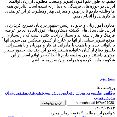
دهیم. به طور حتم اکنون تصویر وضعیت مطلوبی از زنان توانمند
ایرانی در حوزه های فرهنگی به دنیا ارائه نشده است. بنابراین همه
ما وظیفه داریم تا در بهبود و معرفی بهتر ومطلوب تر این توانمندی
ها کارهایی را انجام دهیم.
معاون امور زنان و خانواده رئیس جمهور در پایان تصریح کرد: زنان
ایرانی طی سال های گذشته دستاوردهای فوق العاده ای در عرصه
فرهنگ و هنر داشته اند و بسیار ناراحت کننده است که در بسیاری از
موقع تصویر سیاهی از آنها در خارج از کشور منعکس می شوند. آنها
یا بانوانی جدی و با همت یا مادرانی فداکار و مهربان و یا همسرانی
دلسوز دفاع از کیان خانواده هستند که در این چند دهه حضور بسیار
موثری داشتند و من وظیفه دارم تا آنجا که در توانم است از این
شکوه حمایت کرده و همراه بانوان سرزمینم باشم.
منبع:مهر
برچسب ها
پیکاسو
پیکاسو در تهران
زهرا بهروزآذر
موزه هنرهای معاصر تهران
نادره رضایی
آدرس رونوشت
۱۴۰۴/۰۳/۱۳
خواندن این مطلب 5 دقیقه زمان میبرد