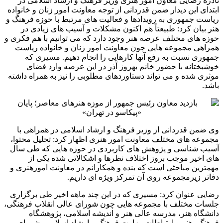
نادره رضایی معاون امور هنری وزیر فرهنگ و ارشاد اسلامی در
ابتدای این دیدار ضمن قدردانی از توجه معاونت امور زنان و خانواده
ریاست جمهوری به رویدادها و فعالیت های مرتبط با حوزه فرهنگ و
هنر بیان کرد: طبیعتاً هم اکنون مشکلات و آسیب های زیادی در
حوزه های مختلف عرصه هنر وجود دارد که می توانیم با هم فکری و
همراهی مجموعه هایی چون معاونت امور زنان و خانواده ریاست
جمهوری نسبت به رفع آنها کارهایی را انجام دهیم. مسیری که
خوشبختانه با حضور خانم بهروز آذر در این عرصه وارد فضای
موثری شده و می تواند دستاوردهای مطلوبی را نیز به همراه داشته
باشد.
وی ضمن قدردانی از وزیر فرهنگ و ارشاد اسلامی در همراهی با
مجموعه های مختلف معاونت امور هنری اظهار کرد: تحلیل محتوا،
آسیب شناسی و پژوهش های کاربردی در حوزه هایی که طی سال
های اخیر موجب بروز اختلاف نظرها و اشکالاتی شده یکی از
مهمترین مباحثی است که بنده و همکارانم در معاونت امورهنری و
دفاتر زیرمجموعه روی آن تمرکز ویژه ای داریم.
رضایی عنوان کرد: مسیری که در این چند ماهه اخیر طی برگزاری
جلسات مختلف با مجموعه هایی چون شورای عالی انقلاب فرهنگی،
دانشگاه هنر، مدرسه عالی هنر و اندیشه اسلامی، پژوهشگاه
فرهنگ، هنر و ارتباطات وزارت فرهنگ و ارشاد اسلامی، شورای