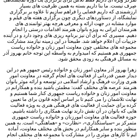
صِرف نیست. ما بنا داریم بسته به همین ظرفیت های بسیار
ارزشمندی که داریم فضایی را فراهم سازیم تا علاوه بر برگزاری
نمایشگاه، از دستاوردهای دیگری چون برگزاری هفته های فیلم و
موارد مشابه در جهت ارائه و معرفی هرچه بهتر توانمندی های
هنرمندان ایرانی به ویژه بانوان هنرمند اقدامات درستی را انجام
دهیم. مسیری که برای آن نیز برنامه ریزی های وجود دارد و در آینده
جزییات آن اعلام خواهد شد. طبیعتاً در این زمینه نیازمند مشارکت
مجموعه های مختلفی چون معاونت امور زنان و خانواده ریاست
جمهوری هم هستیم که امیدوارم به واسطه این توجه خانم بهروز آذر
به مسائل فرهنگی به زودی محقق شود.
زهرا بهروز آذر معاون امور زنان و خانواده رئیس جمهور هم در این
دیدار ضمن قدردانی از فعالیت های انجام گرفته در معاونت امور
هنری وزارت فرهنگ و ارشاد اسلامی در توسعه و ارائه موثر بانوان
هنرمند عرصه های مختلف گفت: مطمئن باشید بنده و همکارانم در
معاونت امور زنان و خانواده ریاست جمهوری کنار شما هستیم و
نهایت تلاشمان را می کنیم تا بر اساس آنچه قانون برای ما تعیین
کرده برای حمایت از فعالیت های فرهنگی هنری به ویژه فعالیت
هایی که بانوان در آن نقش دارند نهایت همکاری را داشته باشیم.
حوزه فعالیت های معاونت امورزنان و خانواده ریاست جمهوری
متمرکز بر «سیاستگذاری»، «نظارت» و «هماهنگی» است. به همین
منظور بنده و سایر همکارانم در بخش های مختلف معاونت، آماده
ایم تا کارهای موثری را در مشارکت با مجموعه های مختلف انجام