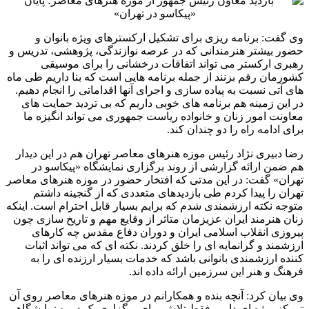
وی گفت: برنامه ریزی برای تشکیل ارکسترهای ویژه بانوان و
حضور بیشتر هنرمندانی که در عرصه نوازندگی، پژوهشی، تدریس و
رهبری ارکستر می تواند اتفاقات درخشانی را برای موسیقی
کشورمان رقم بزنند از جمله برنامه هایی است که بنا داریم طی ماه
های آتی نسبت به پیاده سازی و اجرای آنها اقداماتی را انجام دهیم.
در این زمینه هم برنامه های خوبی داریم که بی تردید حمایت های
معاونت امور زنان و خانواده ریاست جمهوری می تواند انگیزه ما
برای ادامه راه را دو چندان کند.
رضا دبیری نژاد رئیس موزه هنرهای معاصر تهران هم در این دیدار
هم ضمن ارائه گزارشی از روند برگزاری نمایشگاه «پیکاسو در
تهران» گفت: در این مدتی که افتخار حضور در موزه هنرهای معاصر
تهران را پیدا کردم طی بازدیدهای متعددی که از گنجینه داشتم
متوجه نکته ارزشمندی شدم که برایم بسیار قابل احترام است. اینکه
زنان هنرمند ایران عزیزمان متاثر از وقایع مهم و تاریخ سازی چون
پیروزی انقلاب اسلامی ایران و دوران دفاع مقدس چه کارهای
ارزشمند و گرانمایه ای را خلق کردند. نکته ای که می تواند اثبات
کننده ارزشمندی بانوانی باشد که خدمات بسیار ارزنده ای را به
فرهنگ و هنر این سرزمین ارائه داده اند.
وی بیان کرد: آنچه بنده و همکارانم در موزه هنرهای معاصر روی آن
تمرکز ویژه ای داریم فقط تلاش برای برگزاری یک دوره نمایشگاهی