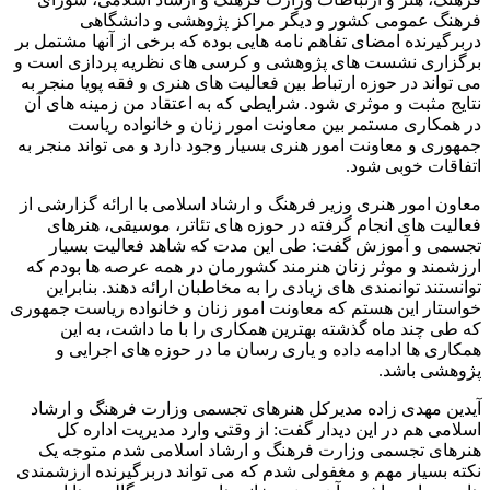
فرهنگ عمومی کشور و دیگر مراکز پژوهشی و دانشگاهی
دربرگیرنده امضای تفاهم نامه هایی بوده که برخی از آنها مشتمل بر
برگزاری نشست های پژوهشی و کرسی های نظریه پردازی است و
می تواند در حوزه ارتباط بین فعالیت های هنری و فقه پویا منجر به
نتایج مثبت و موثری شود. شرایطی که به اعتقاد من زمینه های آن
در همکاری مستمر بین معاونت امور زنان و خانواده ریاست
جمهوری و معاونت امور هنری بسیار وجود دارد و می تواند منجر به
اتفاقات خوبی شود.
معاون امور هنری وزیر فرهنگ و ارشاد اسلامی با ارائه گزارشی از
فعالیت های انجام گرفته در حوزه های تئاتر، موسیقی، هنرهای
تجسمی و آموزش گفت: طی این مدت که شاهد فعالیت بسیار
ارزشمند و موثر زنان هنرمند کشورمان در همه عرصه ها بودم که
توانستند توانمندی های زیادی را به مخاطبان ارائه دهند. بنابراین
خواستار این هستم که معاونت امور زنان و خانواده ریاست جمهوری
که طی چند ماه گذشته بهترین همکاری را با ما داشت، به این
همکاری ها ادامه داده و یاری رسان ما در حوزه های اجرایی و
پژوهشی باشد.
آیدین مهدی زاده مدیرکل هنرهای تجسمی وزارت فرهنگ و ارشاد
اسلامی هم در این دیدار گفت: از وقتی وارد مدیریت اداره کل
هنرهای تجسمی وزارت فرهنگ و ارشاد اسلامی شدم متوجه یک
نکته بسیار مهم و مغفولی شدم که می تواند دربرگیرنده ارزشمندی