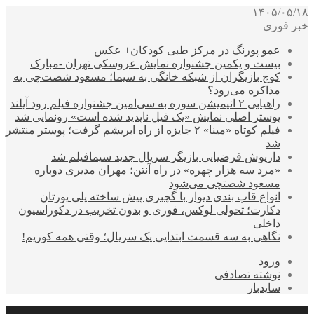
۱۴۰۵/۰۵/۱۸
خبر فوری
عمو پورنگ در مرکز طبی کودکان+ عکس
بیست و یکمین جشنواره نمایش عروسکی تهران -مبارک
کوچ بازیگران از شبکه خانگی به سیما؛ مسعود شصت‌چی به
مذاکره می‌رود؟
راهیابی ۲ انیمیشن سوره به سی‌امین جشنواره فیلم رود آیلند
پوستر اصلی نمایش «یک فیل ناپدید شده است» رونمایی شد
فیلم کوتاه «مینا» ۲ جایزه از راه ابریشم گرفت؛ پوستر منتشر
شد
داریوش فرضیایی بازیگر سریال جدید سیمافیلم شد
«مرد سه هزار چهره» در راه آنتن؛ مهران مدیری دوباره
مسعود شصتچی می‌شود
انواع قاب بندی دیوار با گچبری پیش ساخته پلی یورتان
دکارت؛ تحولی لوکس، فوری و بدون تخریب در دکوراسیون
داخلی
نگاهی به سه قسمت ابتدایی یک سریال؛ وقتی همه کوریم!
ورود
نوشته تصادفی
سایدبار