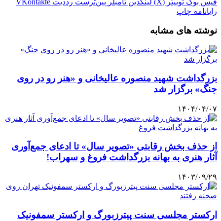
فیس بوک
توییتر (X)
لینکدین
‫تامبلر
‫پین‌ترست
‫رددیت
‫VKontakte
رایانامه
چاپ
نوشته های مشابه
بزرگداشت شهید منصوره عالیخانی و «هنر رو در روی
جنگ» برگزار شد
۱۴۰۴/۰۴/۰۷
از حذف بخش رقابتی «تصویر سال» تا ادعای جمع‌آوری
آثار هنری به بهانه بزرگداشت فروغ و سهراب!
۱۴۰۳/۰۹/۲۹
ارکستر مجلسی سنت پیترزبورگ و ارکستر سمفونیک