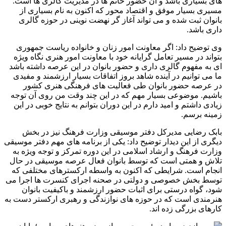
های بسیاری باشد و آن حضور خانم ها در مدیریت گالری ها است.
مسیری بسیار موفق و اقتصاد محور که اکنون به نام بسیاری از
بانوان ثبت شده و می تواند آغاز گر نهضت نوینی در حوزه گالری
داری باشد.
وی توضیح داد: اگر معاونت امور زنان و خانواده ریاست جمهوری
بتواند در مسیر تعامل گرایانه خود با معاونت امور هنری نگاه ویژه
ای به مفهوم گالری داری و حضور بانوان در این عرصه داشته باشد
ما می توانیم در آینده شاهد بروز اتفاقات بسیار ارزشمند و مفیدی
در عرصه حضور بانوان طی فعالیت های فرهنگی هنری کشور
باشیم. موضوعی بسیار مهم که در این چند وقت من روی آن توجه
زیادی داشتم و امید دارم در این دوران بتوانم به نتایج خوبی در این
زمینه برسم.
بابک رضایی مدیرکل دفتر موسیقی وزارت فرهنگ نیز در بخش
دیگری از این دیدار توضیح داد: یکی از برنامه های مهم دفتر موسیقی
وزارت فرهنگ و ارشاد اسلامی در این دوره تمرکز و توجه ویژه به
تلاش و همتی است که توسط بانوان فعال عرصه موسیقی در حال
انجام است. شرایطی که اکنون به واسطه ارکسترهای مختلفی که
توسط بخش خصوصی و دولتی در صحنه اجرای کنسرت ها اجرا می
شود، گواه درستی برای اثبات حضور ارزشمند و باکیفیت بانوان
هنرمندی است که در حوزه های نوازندگی و رهبری ارکستر دست به
کارهای بزرگی زده اند.