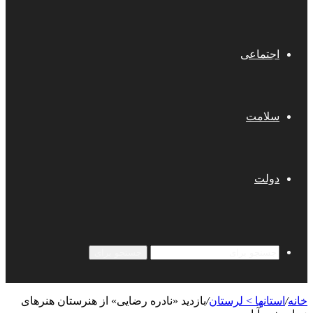
اجتماعی
سلامت
دولت
جستجو برای
خانه
/
استانها > لرستان
/
بازدید «نادره رضایی» از هنرستان هنرهای