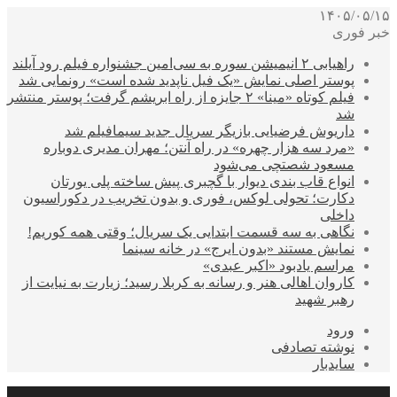
۱۴۰۵/۰۵/۱۵
خبر فوری
راهیابی ۲ انیمیشن سوره به سی‌امین جشنواره فیلم رود آیلند
پوستر اصلی نمایش «یک فیل ناپدید شده است» رونمایی شد
فیلم کوتاه «مینا» ۲ جایزه از راه ابریشم گرفت؛ پوستر منتشر
شد
داریوش فرضیایی بازیگر سریال جدید سیمافیلم شد
«مرد سه هزار چهره» در راه آنتن؛ مهران مدیری دوباره
مسعود شصتچی می‌شود
انواع قاب بندی دیوار با گچبری پیش ساخته پلی یورتان
دکارت؛ تحولی لوکس، فوری و بدون تخریب در دکوراسیون
داخلی
نگاهی به سه قسمت ابتدایی یک سریال؛ وقتی همه کوریم!
نمایش مستند «بدون ایرج» در خانه سینما
مراسم یادبود «اکبر عبدی»
کاروان اهالی هنر و رسانه به کربلا رسید؛ زیارت به نیایت از
رهبر شهید
ورود
نوشته تصادفی
سایدبار