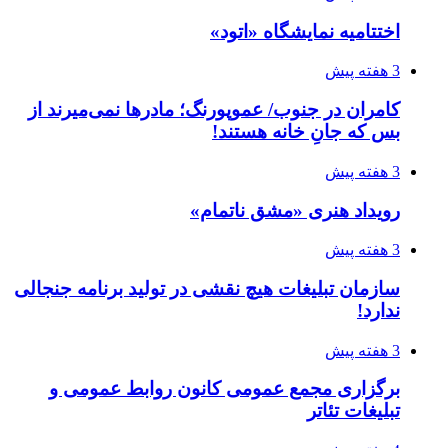
اختتامیه نمایشگاه «اتود»
3 هفته پیش
کامران در جنوب/ عموپورنگ؛ مادرها نمی‌میرند از
بس که جانِ خانه هستند!
3 هفته پیش
رویداد هنری «مشق ناتمام»
3 هفته پیش
سازمان تبلیغات هیچ نقشی در تولید برنامه جنجالی
ندارد!
3 هفته پیش
برگزاری مجمع عمومی کانون روابط عمومی و
تبلیغات تئاتر