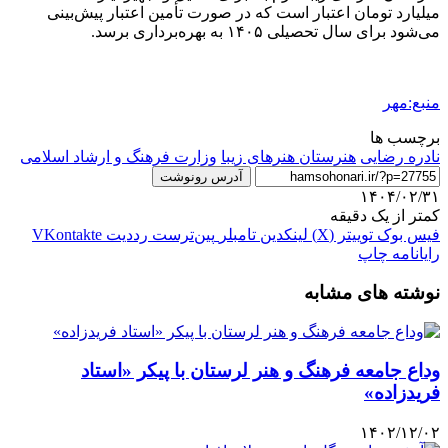
میلیارد تومان اعتبار است که در صورت تأمین اعتبار پیش‌بینی
می‌شود برای سال تحصیلی ۱۴۰۵ به بهره‌برداری برسد.
منبع:مهر
برچسب ها
نادره رضایی
هنرستان هنرهای زیبا
وزارت فرهنگ و ارشاد اسلامی
آدرس رونوشت
۱۴۰۴/۰۲/۳۱
کمتر از یک دقیقه
فیس بوک
توییتر (X)
لینکدین
‫تامبلر
‫پین‌ترست
‫رددیت
‫VKontakte
رایانامه
چاپ
نوشته های مشابه
وداع جامعه فرهنگ و هنر لرستان با پیکر «استاد
فریدزاده»
۱۴۰۲/۱۲/۰۲