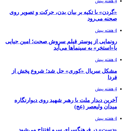
4 هفته پیش
«گردن» با تکیه بر بیان بدن، حرکت و تصویر روی
صحنه می‌رود
4 هفته پیش
رونمایی از پوستر فیلم سروش صحت؛ امین حیایی
با«استخر» به سینماها می‌آید
4 هفته پیش
مشکل سریال «کوری» حل شد؛ شروع پخش از
فردا
4 هفته پیش
آخرین دیدار ملت با رهبر شهید روی دیوارنگاره
میدان ولیعصر (عج)
4 هفته پیش
«دست» در فرهنگسرای سرو افتتاح می‌شود