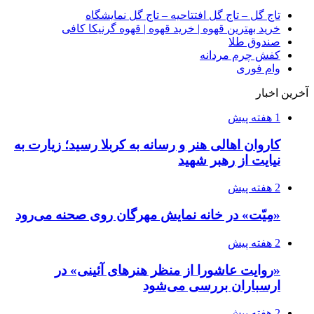
تاج گل – تاج گل افتتاحیه – تاج گل نمایشگاه
خرید بهترین قهوه | خرید قهوه | قهوه گرنیکا کافی
صندوق طلا
کفش چرم مردانه
وام فوری
آخرین اخبار
1 هفته پیش
کاروان اهالی هنر و رسانه به کربلا رسید؛ زیارت به
نیایت از رهبر شهید
2 هفته پیش
«مِیّت» در خانه نمایش مهرگان روی صحنه می‌رود
2 هفته پیش
«روایت عاشورا از منظر هنرهای آئینی» در
ارسباران بررسی می‌شود
2 هفته پیش