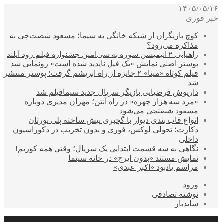
۱۴۰۵/۰۵/۱۶
خبر فوری
کوچ بازیگران از شبکه خانگی به سیما؛ مسعود شصت‌چی به
مذاکره می‌رود؟
راهیابی ۲ انیمیشن سوره به سی‌امین جشنواره فیلم رود آیلند
پوستر اصلی نمایش «یک فیل ناپدید شده است» رونمایی شد
فیلم کوتاه «مینا» ۲ جایزه از راه ابریشم گرفت؛ پوستر منتشر
شد
داریوش فرضیایی بازیگر سریال جدید سیمافیلم شد
«مرد سه هزار چهره» در راه آنتن؛ مهران مدیری دوباره
مسعود شصتچی می‌شود
انواع قاب بندی دیوار با گچبری پیش ساخته پلی یورتان
دکارت؛ تحولی لوکس، فوری و بدون تخریب در دکوراسیون
داخلی
نگاهی به سه قسمت ابتدایی یک سریال؛ وقتی همه کوریم!
نمایش مستند «بدون ایرج» در خانه سینما
مراسم یادبود «اکبر عبدی»
ورود
نوشته تصادفی
سایدبار