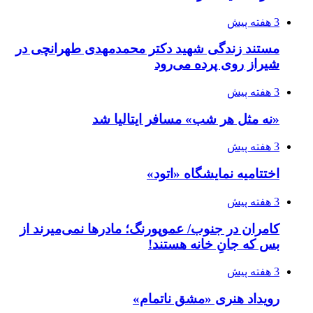
3 هفته پیش
مستند زندگی شهید دکتر محمدمهدی طهرانچی در
شیراز روی پرده می‌رود
3 هفته پیش
«نه مثل هر شب» مسافر ایتالیا شد
3 هفته پیش
اختتامیه نمایشگاه «اتود»
3 هفته پیش
کامران در جنوب/ عموپورنگ؛ مادرها نمی‌میرند از
بس که جانِ خانه هستند!
3 هفته پیش
رویداد هنری «مشق ناتمام»