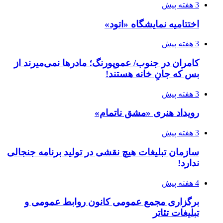
3 هفته پیش
اختتامیه نمایشگاه «اتود»
3 هفته پیش
کامران در جنوب/ عموپورنگ؛ مادرها نمی‌میرند از
بس که جانِ خانه هستند!
3 هفته پیش
رویداد هنری «مشق ناتمام»
3 هفته پیش
سازمان تبلیغات هیچ نقشی در تولید برنامه جنجالی
ندارد!
4 هفته پیش
برگزاری مجمع عمومی کانون روابط عمومی و
تبلیغات تئاتر