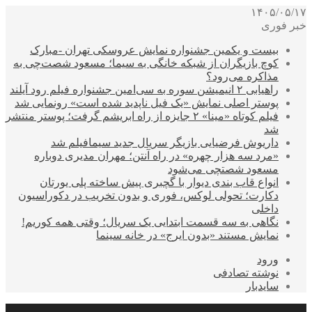
۱۴۰۵/۰۵/۱۷
خبر فوری
بیست و یکمین جشنواره نمایش عروسکی تهران -مبارک
کوچ بازیگران از شبکه خانگی به سیما؛ مسعود شصت‌چی به
مذاکره می‌رود؟
راهیابی ۲ انیمیشن سوره به سی‌امین جشنواره فیلم رود آیلند
پوستر اصلی نمایش «یک فیل ناپدید شده است» رونمایی شد
فیلم کوتاه «مینا» ۲ جایزه از راه ابریشم گرفت؛ پوستر منتشر
شد
داریوش فرضیایی بازیگر سریال جدید سیمافیلم شد
«مرد سه هزار چهره» در راه آنتن؛ مهران مدیری دوباره
مسعود شصتچی می‌شود
انواع قاب بندی دیوار با گچبری پیش ساخته پلی یورتان
دکارت؛ تحولی لوکس، فوری و بدون تخریب در دکوراسیون
داخلی
نگاهی به سه قسمت ابتدایی یک سریال؛ وقتی همه کوریم!
نمایش مستند «بدون ایرج» در خانه سینما
ورود
نوشته تصادفی
سایدبار