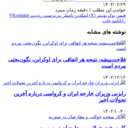
۱۴۰۴/۰۲/۲۹
خواندن این مطلب 1 دقیقه زمان میبرد
فیس بوک
توییتر (X)
لینکدین
‫تامبلر
‫پین‌ترست
‫رددیت
‫VKontakte
رایانامه
چاپ
نوشته های مشابه
فلاحت‌پیشه: نتیجه‌ هر اتفاقی برای اوکراین، نگون‌بختی
مردم است
۱۴۰۲/۱۲/۱۲
رایزنی وزیران خارجه ایران و کرواسی درباره آخرین
تحولات اخیر
۱۴۰۲/۱۰/۲۰
کار سخت جولانی و معارضان در سوریه