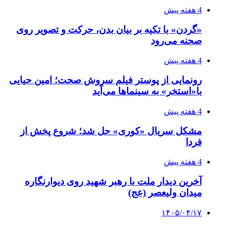
4 هفته پیش
«گردن» با تکیه بر بیان بدن، حرکت و تصویر روی
صحنه می‌رود
4 هفته پیش
رونمایی از پوستر فیلم سروش صحت؛ امین حیایی
با«استخر» به سینماها می‌آید
4 هفته پیش
مشکل سریال «کوری» حل شد؛ شروع پخش از
فردا
4 هفته پیش
آخرین دیدار ملت با رهبر شهید روی دیوارنگاره
میدان ولیعصر (عج)
۱۴۰۵/۰۴/۱۷