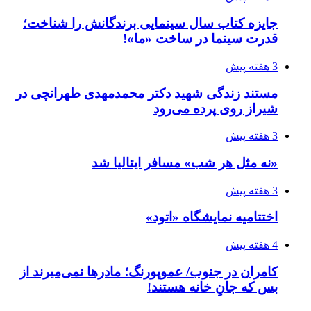
3 هفته پیش
«نه مثل هر شب» مسافر ایتالیا شد
3 هفته پیش
اختتامیه نمایشگاه «اتود»
4 هفته پیش
کامران در جنوب/ عموپورنگ؛ مادرها نمی‌میرند از
بس که جانِ خانه هستند!
4 هفته پیش
رویداد هنری «مشق ناتمام»
4 هفته پیش
سازمان تبلیغات هیچ نقشی در تولید برنامه جنجالی
ندارد!
4 هفته پیش