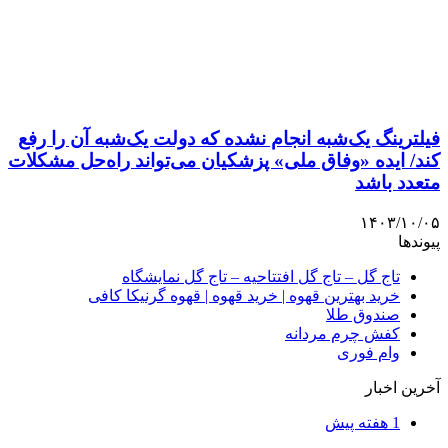
۱۴۰۳/۱۰/۰۵
پیوندها
تاج گل – تاج گل افتتاحیه – تاج گل نمایشگاه
خرید بهترین قهوه | خرید قهوه | قهوه گرنیکا کافی
صندوق طلا
کفش چرم مردانه
وام فوری
آخرین اخبار
1 هفته پیش
نگاهی به سه قسمت ابتدایی یک سریال؛ وقتی همه
کوریم!
2 هفته پیش
نمایش مستند «بدون ایرج» در خانه سینما
2 هفته پیش