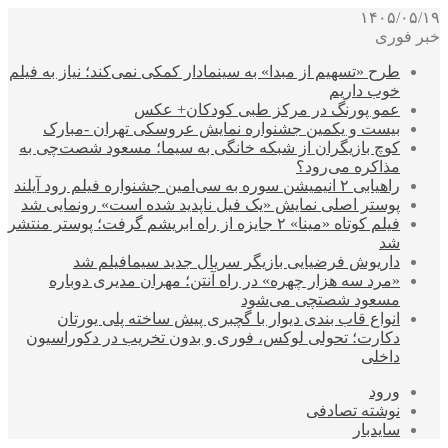
۱۴۰۵/۰۵/۱۹
خبر فوری
طرح «تسهیم از مبدا» به سینمادار کمکی نمی‌کند؛ نیاز به فیلم
خوب داریم
عمو پورنگ در مرکز طبی کودکان+ عکس
بیست و یکمین جشنواره نمایش عروسکی تهران -مبارک
کوچ بازیگران از شبکه خانگی به سیما؛ مسعود شصت‌چی به
مذاکره می‌رود؟
راهیابی ۲ انیمیشن سوره به سی‌امین جشنواره فیلم رود آیلند
پوستر اصلی نمایش «یک فیل ناپدید شده است» رونمایی شد
فیلم کوتاه «مینا» ۲ جایزه از راه ابریشم گرفت؛ پوستر منتشر
شد
داریوش فرضیایی بازیگر سریال جدید سیمافیلم شد
«مرد سه هزار چهره» در راه آنتن؛ مهران مدیری دوباره
مسعود شصتچی می‌شود
انواع قاب بندی دیوار با گچبری پیش ساخته پلی یورتان
دکارت؛ تحولی لوکس، فوری و بدون تخریب در دکوراسیون
داخلی
ورود
نوشته تصادفی
سایدبار