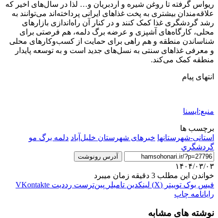
ریواس گرفته تا روغن شیره و آردبریان و… لذا در سال‌های اخیر که
علاقه‌مندان بیشتری به پخت غذاهای ایرانی پرداخته‌اند می‌توانند به
رشد گردشگری غذا کمک کنند و در کنار آن راه‌اندازی بازارهای
محلی، کارگاه‌های آشپزی و عرضه برگ دلمه، هم فرصتی برای
شناساندن منطقه و هم راهی برای حمایت از کسب‌وکارهای محلی
و معرفی غذاهای سنتی به نسل‌های جدید است و به توسعه پایدار
منطقه کمک می‌کند.
انتهای پیام
منبع:ایسنا
برچسب ها
استانی-شهرستانها
خبرهای شهرستان خلیل‌آباد
دلمه برگ مو
گردشگري
آدرس رونوشت
۱۴۰۴/۰۳/۰۳
خواندن این مطلب 3 دقیقه زمان میبرد
فیس بوک
توییتر (X)
لینکدین
‫تامبلر
‫پین‌ترست
‫رددیت
‫VKontakte
رایانامه
چاپ
نوشته های مشابه