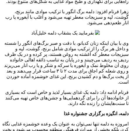
راه‌هایی برای نگهداری و طبخ مواد غذایی به شکل‌های متنوع بودند.
زهرا فرنام افزود: دلمه برگ انگور با ترکیب موادی مانند برنج،
گوشت، لپه و سبزیجات معطر تهیه می‌شود و اغلب با آبغوره یا رب
انار طعم‌دهی می‌شود.
وی با بیان اینکه زنان کدبانو، با دقت و صبر برگ‌های انگور را شسته
و داخل هر برگ را از ترکیب موادی شامل برنج، گوشت، لپه و
سبزیجات معطر که آغشته به روغن هستند، پر کرده و در یک ظرف
ردیف به ردیف می‌چینند و در پایان به تناسب ذائقه اهالی خانواده
روی آن مخلوط نمک و آبغوره یا سرکه و شکر و یا رب انار می‌ریزند
و روی شعله کم اجاق برای مدت ۲ تا ۳ ساعت قرار می‌دهند و بعد
از پخت برگ‌ها و دم کشیدن برنج، این غذای خوشمزه آماده خوردن
است.
فرنام ادامه داد: دلمه یک غذای بسیار لذیذ و خاص است که بسیاری
از خانواده‌ها آن را برای گردهمایی‌ها و جشن‌های خاص تهیه می‌کنند
تا سنت‌هایشان را زنده نگه دارند.
دلمه، انگیزه برگزاری جشنواره غذا
امروزه به دلمه تنها نمی‌توان به عنوان یک وعده خوشمزه غذایی نگاه
کرد، بلکه بخشی از میراث فرهنگی منطقه محسوب می‌شود و پخت