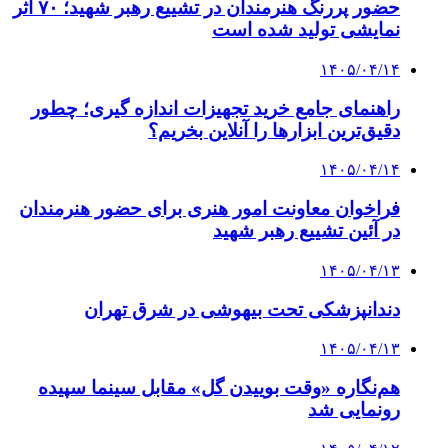
فراخوان معاونت امور هنری برای حضور هنرمندان
در آئین تشییع رهبر شهید
۱۴۰۵/۰۴/۱۳
دندانپزشکی تحت بیهوشی در شرق تهران
۱۴۰۵/۰۴/۱۳
هم‌نگاره «وقت بوییدن گل» مقابل سینما سپیده
رونمایی شد
۱۴۰۵/۰۴/۱۲
آلبوم «بدرقه» با صدای ۷ خواننده منتشر می‌شود؛
از همای تا افتخاری
کلیه حقوق مادی و معنوی متعلق به همسو هنری است و کپی
برداری با ذکر منبع مجاز است
فیس بوک
توییتر (X)
واتس آپ
تلگرام
دکمه بازگشت به بالا