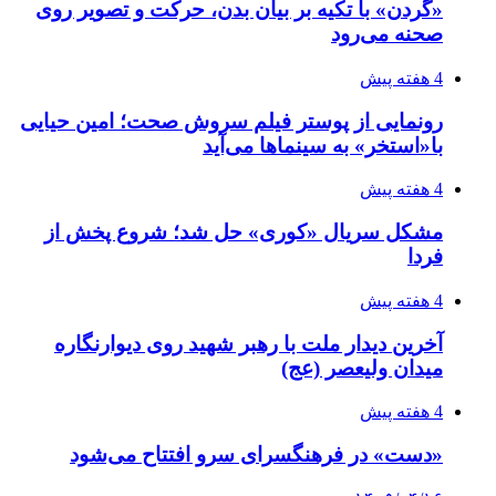
«گردن» با تکیه بر بیان بدن، حرکت و تصویر روی
صحنه می‌رود
4 هفته پیش
رونمایی از پوستر فیلم سروش صحت؛ امین حیایی
با«استخر» به سینماها می‌آید
4 هفته پیش
مشکل سریال «کوری» حل شد؛ شروع پخش از
فردا
4 هفته پیش
آخرین دیدار ملت با رهبر شهید روی دیوارنگاره
میدان ولیعصر (عج)
4 هفته پیش
«دست» در فرهنگسرای سرو افتتاح می‌شود