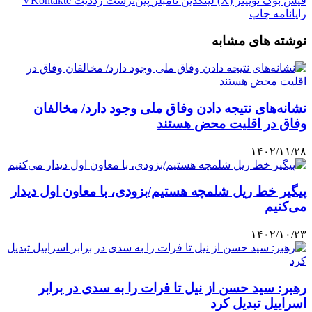
فیس بوک
توییتر (X)
لینکدین
‫تامبلر
‫پین‌ترست
‫رددیت
‫VKontakte
رایانامه
چاپ
نوشته های مشابه
نشانه‌های نتیجه دادن وفاق ملی وجود دارد/ مخالفان
وفاق در اقلیت محض هستند
۱۴۰۲/۱۱/۲۸
پیگیر خط ریل شلمچه هستیم/بزودی، با معاون اول دیدار
می‌کنیم
۱۴۰۲/۱۰/۲۳
رهبر: سید حسن از نیل تا فرات را به سدی در برابر
اسراییل تبدیل کرد