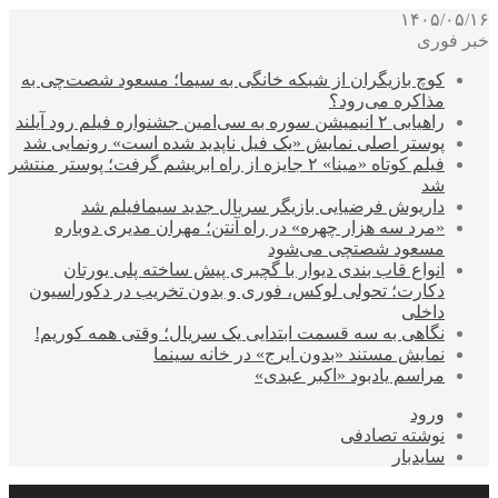
۱۴۰۵/۰۵/۱۶
خبر فوری
کوچ بازیگران از شبکه خانگی به سیما؛ مسعود شصت‌چی به
مذاکره می‌رود؟
راهیابی ۲ انیمیشن سوره به سی‌امین جشنواره فیلم رود آیلند
پوستر اصلی نمایش «یک فیل ناپدید شده است» رونمایی شد
فیلم کوتاه «مینا» ۲ جایزه از راه ابریشم گرفت؛ پوستر منتشر
شد
داریوش فرضیایی بازیگر سریال جدید سیمافیلم شد
«مرد سه هزار چهره» در راه آنتن؛ مهران مدیری دوباره
مسعود شصتچی می‌شود
انواع قاب بندی دیوار با گچبری پیش ساخته پلی یورتان
دکارت؛ تحولی لوکس، فوری و بدون تخریب در دکوراسیون
داخلی
نگاهی به سه قسمت ابتدایی یک سریال؛ وقتی همه کوریم!
نمایش مستند «بدون ایرج» در خانه سینما
مراسم یادبود «اکبر عبدی»
ورود
نوشته تصادفی
سایدبار