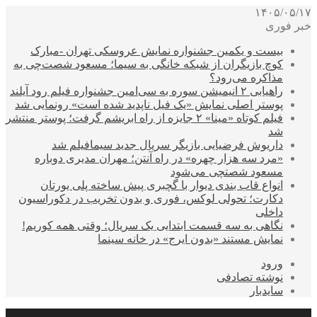
۱۴۰۵/۰۵/۱۷
خبر فوری
بیست و یکمین جشنواره نمایش عروسکی تهران -مبارک
کوچ بازیگران از شبکه خانگی به سیما؛ مسعود شصت‌چی به
مذاکره می‌رود؟
راهیابی ۲ انیمیشن سوره به سی‌امین جشنواره فیلم رود آیلند
پوستر اصلی نمایش «یک فیل ناپدید شده است» رونمایی شد
فیلم کوتاه «مینا» ۲ جایزه از راه ابریشم گرفت؛ پوستر منتشر
شد
داریوش فرضیایی بازیگر سریال جدید سیمافیلم شد
«مرد سه هزار چهره» در راه آنتن؛ مهران مدیری دوباره
مسعود شصتچی می‌شود
انواع قاب بندی دیوار با گچبری پیش ساخته پلی یورتان
دکارت؛ تحولی لوکس، فوری و بدون تخریب در دکوراسیون
داخلی
نگاهی به سه قسمت ابتدایی یک سریال؛ وقتی همه کوریم!
نمایش مستند «بدون ایرج» در خانه سینما
ورود
نوشته تصادفی
سایدبار