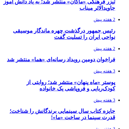
تیزر فرهنگی «ماکان» منتشر شد؛ به یاد دانش آموز
جاویدالاثر میناب
2 هفته پیش
رئیس جمهور درگذشت چهره ماندگار موسیقی
نواحی ایران را تسلیت گفت
2 هفته پیش
فراخوان دومین رویداد رسانه‌ای «هما» منتشر شد
3 هفته پیش
پوستر «ماه پنهان» منتشر شد؛ روایتی از
کودک‌ربایی و فروپاشی یک خانواده
3 هفته پیش
جایزه کتاب سال سینمایی برندگانش را شناخت؛
قدرت سینما در ساخت «ما»!
3 هفته پیش