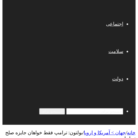
اجتماعی
سلامت
دولت
جستجو برای
خانه
/
جهان > آمریکا و اروپا
/
بولتون: ترامپ فقط خواهان جایزه صلح