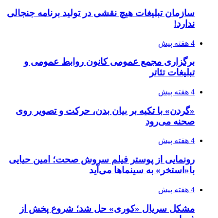
سازمان تبلیغات هیچ نقشی در تولید برنامه جنجالی
ندارد!
4 هفته پیش
برگزاری مجمع عمومی کانون روابط عمومی و
تبلیغات تئاتر
4 هفته پیش
«گردن» با تکیه بر بیان بدن، حرکت و تصویر روی
صحنه می‌رود
4 هفته پیش
رونمایی از پوستر فیلم سروش صحت؛ امین حیایی
با«استخر» به سینماها می‌آید
4 هفته پیش
مشکل سریال «کوری» حل شد؛ شروع پخش از