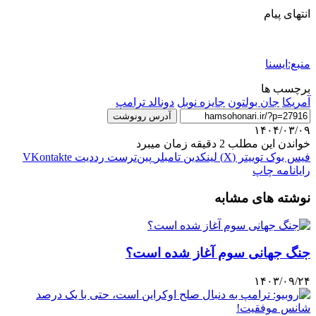
انتهای پیام
منبع:ایسنا
برچسب ها
آمريكا
جان بولتون
جایزه نوبل
دونالد ترامپ
آدرس رونوشت
۱۴۰۴/۰۳/۰۹
خواندن این مطلب 2 دقیقه زمان میبرد
فیس بوک
توییتر (X)
لینکدین
‫تامبلر
‫پین‌ترست
‫رددیت
‫VKontakte
رایانامه
چاپ
نوشته های مشابه
جنگ جهانی سوم آغاز شده است؟
۱۴۰۳/۰۹/۲۴