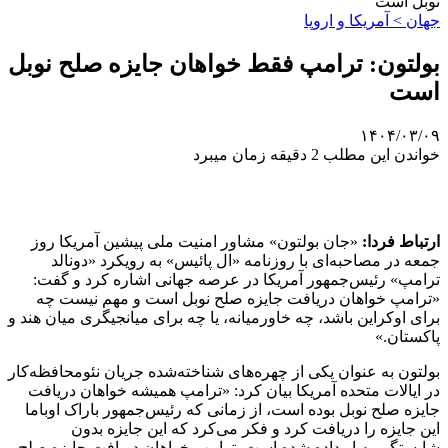
نوبل است
جهان > آمریکا و اروپا
بولتون: ترامپ فقط خواهان جایزه صلح نوبل
است
۱۴۰۴/۰۳/۰۹
خواندن این مطلب 2 دقیقه زمان میبرد
ارتباط فردا:
«جان بولتون» مشاور امنیت ملی پیشین آمریکا روز
جمعه در مصاحبه‌ای با روزنامه «ال پائیس» به رویکرد «دونالد
ترامپ» رئیس‌جمهور آمریکا در عرصه جهانی اشاره کرد و گفت:
«ترامپ خواهان دریافت جایزه صلح نوبل است و مهم نیست چه
برای اوکراین باشد، چه خاورمیانه، یا چه برای میانجیگری میان هند و
پاکستان.»
بولتون به عنوان یکی از چهره‌های شناخته‌شده جریان نئومحافظه‌کار
در ایالات متحده آمریکا بیان کرد: «ترامپ همیشه خواهان دریافت
جایزه صلح نوبل بوده است، از زمانی که رئیس‌جمهور باراک اوباما
این جایزه را دریافت کرد و فکر می‌کرد که این جایزه بدون
شایستگی به او داده شده است. ترامپ خواهان دریافت جایزه صلح