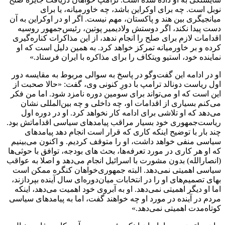
نوبل است. چه برای اوکراین باشد، چه خاورمیانه، یا برای
میانجیگری بین هند و پاکستان، مهم نیست. اگر او در اوکراین به آن
دست پیدا نکند، اگر دوستش ولادیمیر پوتین، رئیس‌جمهور روسیه
اقدامات لازم برای صلح را انجام ندهد، از این مذاکرات کناره‌گیری
کرده و بر خاورمیانه تمرکز خواهد کرد. به همین دلیل است که او
نماینده خود، استیو ویتکاف را برای مذاکره با ایران فرستاد.»
او در ادامه این گفت‌وگو در پاسخ به سوالی مربوط به مقایسه دور
اول ریاست دونالد ترامپ با دورِ کنونی وی، گفت: «حالا صحبت از
این است که او می‌تواند برای سومین دوره نامزد شود. اما من فکر
می‌کنم بسیاری از اقدامات او، چه داخلی و چه بین‌المللی نشان
می‌دهد که او تلاشی برای ادامه کار نخواهد کرد. او در دوره اول
ریاست‌جمهوری خود بسیار مراقب پیامدهای سیاسی اقداماتش بود.
چند بار با توضیح اینکه کاری که قرار است انجام دهد پیامدهای
سیاسی منفی خواهد داشت، او را متوقف کردیم. و اکنون می‌بینیم
که او هر کاری در مورد تعرفه‌ها، بحث های بودجه، توافق با حوثی‌ها
(انصارالله) بدون مشورت با اسرائیل انجام می‌دهد و اصلا به عواقب
سیاسی اهمیتی نمی‌دهد. البته جمهوری‌خواهان کنگره ممکن است
بهای تصمیم‌های او را در انتخابات میان‌دوره‌ای سال آینده بپردازند،
اما او دیگر اهمیتی نمی‌دهد. او به آبروی خود اهمیت می‌دهد، اینکه
مردم در آینده در مورد او چه خواهند گفت، اما به پیامدهای سیاسی
کوتاه‌مدت اهمیتی نمی‌دهد.»