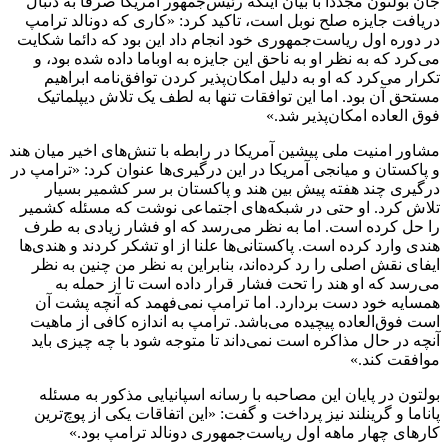
جان بولتون مجددا با بیان اینکه رئیس‌جمهور آمریکا صرفا به دنبال
دریافت جایزه صلح نوبل است، تاکید کرد: «کاری که دونالد ترامپ
در دوره اول ریاست‌جمهوری خود انجام داد این بود که دائما شکایت
می‌کرد که به نظر او به ناحق این جایزه به اوباما داده شده بود، و
تکرار می‌کرد که او به دلیل امکان‌پذیر کردن توافق‌نامه ابراهیم
مستحق آن بود. اما این توافقات تنها به لطف یک تلاش دیپلماتیک
فوق العاده امکان‌پذیر شد.»
مشاور امنیت ملی پیشین آمریکا در رابطه با تنش‌های اخیر میان هند
و پاکستان و میانجی آمریکا در این درگیری‌ها عنوان کرد: «ترامپ در
درگیری چند هفته پیش بین هند و پاکستان بر سر کشمیر بسیار
تلاش کرد. او حتی در شبکه‌های اجتماعی نوشت که مسئله کشمیر
را حل کرده است. اما به نظر می‌رسد که او فشار زیادی به طرف
هندی وارد کرده است. پاکستانی‌ها علنا از او تشکر کردند و هندی‌ها
ایفای نقش اصلی را رد کرده‌اند، بنابراین به نظر من چنین به نظر
می‌رسد که او هند را تحت فشار قرار داده است تا از حمله به
همسایه خود دست بردارد. اما ترامپ نمی‌فهمد که آنچه پشت آن
است فوق‌العاده پیچیده می‌باشد. ترامپ به اندازه کافی از ماهیت
آنچه در حال مذاکره است نمی‌داند تا متوجه شود با چه چیزی باید
موافقت کند.»
بولتون در پایان این مصاحبه با رسانه اسپانیایی مذکور به مسئله
پاناما و گرینلند نیز پرداخت و گفت: «این اتفاقات یکی از پوچ‌ترین
کارهای چهار ماهه اول ریاست‌جمهوری دونالد ترامپ بود.»