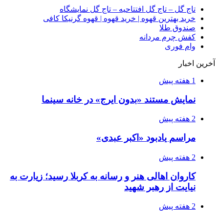
تاج گل – تاج گل افتتاحیه – تاج گل نمایشگاه
خرید بهترین قهوه | خرید قهوه | قهوه گرنیکا کافی
صندوق طلا
کفش چرم مردانه
وام فوری
آخرین اخبار
1 هفته پیش
نمایش مستند «بدون ایرج» در خانه سینما
2 هفته پیش
مراسم یادبود «اکبر عبدی»
2 هفته پیش
کاروان اهالی هنر و رسانه به کربلا رسید؛ زیارت به
نیایت از رهبر شهید
2 هفته پیش