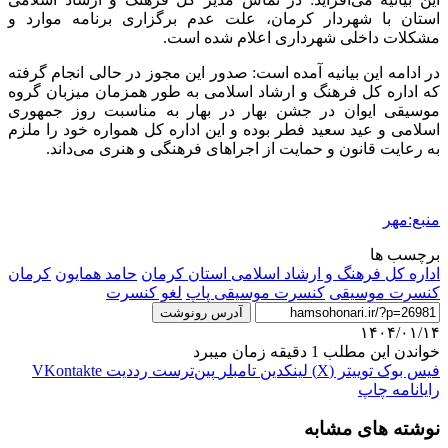
استان با شهردار کرمان، علت عدم برگزاری برنامه موارد و
مشکلات داخلی شهرداری اعلام شده است.
در ادامه این بیانیه آمده است: صدور این مجوز در حالی انجام گرفته
که اداره کل فرهنگ و ارشاد اسلامی به طور همزمان میزبان گروه
موسیقی ایوان در جشن بهار در بهار به مناسبت روز جمهوری
اسلامی و عید سعید فطر بوده و این اداره کل همواره خود را ملزم
به رعایت قانون و حمایت از اجراهای فرهنگی و هنری می‌داند.
منبع:مهر
برچسب ها
اداره کل فرهنگ و ارشاد اسلامی استان کرمان
حامد همایون
کرمان
کنسرت موسیقی
کنسرت موسیقی پاپ
لغو کنسرت
آدرس رونوشت
۱۴۰۴/۰۱/۱۴
خواندن این مطلب 1 دقیقه زمان میبرد
فیس بوک
توییتر (X)
لینکدین
‫تامبلر
‫پین‌ترست
‫رددیت
‫VKontakte
رایانامه
چاپ
نوشته های مشابه