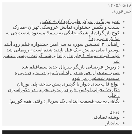
۱۴۰۵/۰۵/۱۸
خبر فوری
عمو پورنگ در مرکز طبی کودکان+ عکس
بیست و یکمین جشنواره نمایش عروسکی تهران -مبارک
کوچ بازیگران از شبکه خانگی به سیما؛ مسعود شصت‌چی به
مذاکره می‌رود؟
راهیابی ۲ انیمیشن سوره به سی‌امین جشنواره فیلم رود آیلند
پوستر اصلی نمایش «یک فیل ناپدید شده است» رونمایی شد
فیلم کوتاه «مینا» ۲ جایزه از راه ابریشم گرفت؛ پوستر منتشر
شد
داریوش فرضیایی بازیگر سریال جدید سیمافیلم شد
«مرد سه هزار چهره» در راه آنتن؛ مهران مدیری دوباره
مسعود شصتچی می‌شود
انواع قاب بندی دیوار با گچبری پیش ساخته پلی یورتان
دکارت؛ تحولی لوکس، فوری و بدون تخریب در دکوراسیون
داخلی
نگاهی به سه قسمت ابتدایی یک سریال؛ وقتی همه کوریم!
ورود
نوشته تصادفی
سایدبار