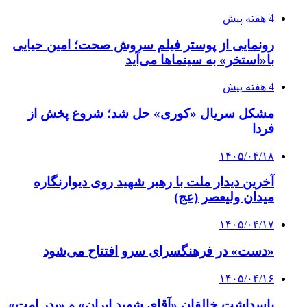
4 هفته پیش
رونمایی از پوستر فیلم سروش صحت؛ امین حیایی
با«استخر» به سینماها می‌آید
4 هفته پیش
مشکل سریال «کوری» حل شد؛ شروع پخش از
فردا
۱۴۰۵/۰۴/۱۸
آخرین دیدار ملت با رهبر شهید روی دیوارنگاره
میدان ولیعصر (عج)
۱۴۰۵/۰۴/۱۷
«دست» در فرهنگسرای سرو افتتاح می‌شود
۱۴۰۵/۰۴/۱۶
پاسداشت خالقان «آقای شهید ایران» و «پدر امت»