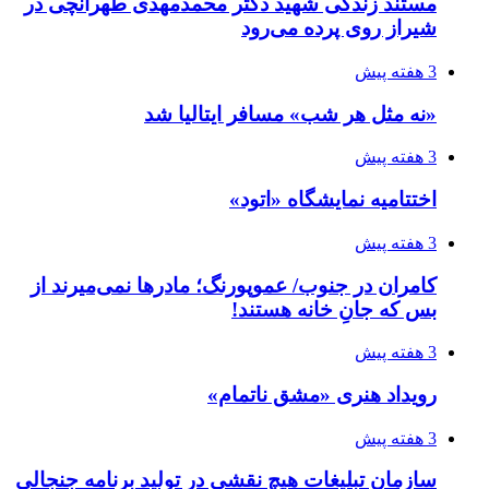
مستند زندگی شهید دکتر محمدمهدی طهرانچی در
شیراز روی پرده می‌رود
3 هفته پیش
«نه مثل هر شب» مسافر ایتالیا شد
3 هفته پیش
اختتامیه نمایشگاه «اتود»
3 هفته پیش
کامران در جنوب/ عموپورنگ؛ مادرها نمی‌میرند از
بس که جانِ خانه هستند!
3 هفته پیش
رویداد هنری «مشق ناتمام»
3 هفته پیش
سازمان تبلیغات هیچ نقشی در تولید برنامه جنجالی