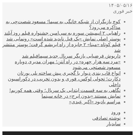
۱۴۰۵/۰۵/۱۶
خبر فوری
کوچ بازیگران از شبکه خانگی به سیما؛ مسعود شصت‌چی به
مذاکره می‌رود؟
راهیابی ۲ انیمیشن سوره به سی‌امین جشنواره فیلم رود آیلند
پوستر اصلی نمایش «یک فیل ناپدید شده است» رونمایی شد
فیلم کوتاه «مینا» ۲ جایزه از راه ابریشم گرفت؛ پوستر منتشر
شد
داریوش فرضیایی بازیگر سریال جدید سیمافیلم شد
«مرد سه هزار چهره» در راه آنتن؛ مهران مدیری دوباره
مسعود شصتچی می‌شود
انواع قاب بندی دیوار با گچبری پیش ساخته پلی یورتان
دکارت؛ تحولی لوکس، فوری و بدون تخریب در دکوراسیون
داخلی
نگاهی به سه قسمت ابتدایی یک سریال؛ وقتی همه کوریم!
نمایش مستند «بدون ایرج» در خانه سینما
مراسم یادبود «اکبر عبدی»
ورود
نوشته تصادفی
سایدبار