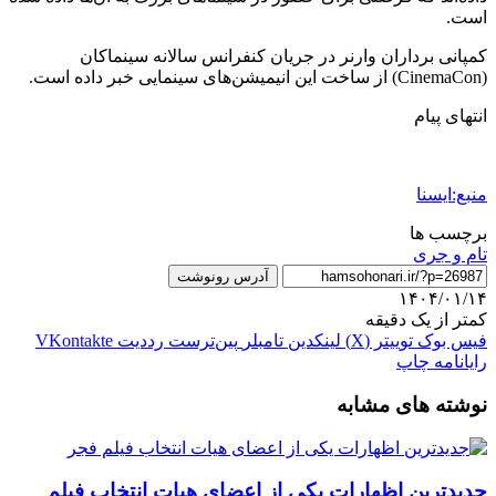
است.
کمپانی برداران وارنر در جریان کنفرانس سالانه سینماکان
(CinemaCon) از ساخت این انیمیشن‌های سینمایی خبر داده است.
انتهای پیام
منبع:ایسنا
برچسب ها
تام و جری
آدرس رونوشت
۱۴۰۴/۰۱/۱۴
کمتر از یک دقیقه
فیس بوک
توییتر (X)
لینکدین
‫تامبلر
‫پین‌ترست
‫رددیت
‫VKontakte
رایانامه
چاپ
نوشته های مشابه
جدیدترین اظهارات یکی از اعضای هیات انتخاب فیلم