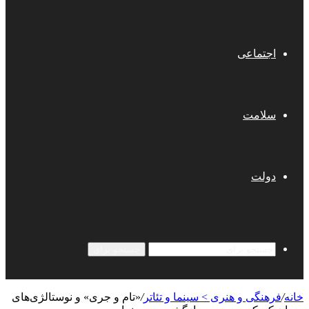
اجتماعی
سلامت
دولت
جستجو برای
خانه
/
فرهنگی و هنری > سینما و تئاتر
/
«تام و جری» و نوستالژی‌های