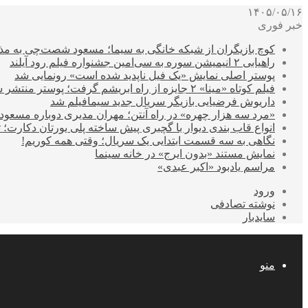
۱۴۰۵/۰۵/۱۶
خبر فوری
کوچ بازیگران از شبکه خانگی به سیما؛ مسعود شصت‌چی به مذ
راهیابی ۲ انیمیشن سوره به سی‌امین جشنواره فیلم رود آیلند
پوستر اصلی نمایش «یک فیل ناپدید شده است» رونمایی شد
فیلم کوتاه «مینا» ۲ جایزه از راه ابریشم گرفت؛ پوستر منتشر شد
داریوش فرضیایی بازیگر سریال جدید سیمافیلم شد
«مرد سه هزار چهره» در راه آنتن؛ مهران مدیری دوباره مسع
انواع قاب بندی دیوار با گچبری پیش ساخته پلی یورتان دکارت
نگاهی به سه قسمت ابتدایی یک سریال؛ وقتی همه کوریم!
نمایش مستند «بدون ایرج» در خانه سینما
مراسم یادبود «اکبر عبدی»
ورود
نوشته تصادفی
سایدبار
منو