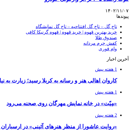
۱۴۰۲/۱۱/۰۷
پیوندها
تاج گل – تاج گل افتتاحیه – تاج گل نمایشگاه
خرید بهترین قهوه | خرید قهوه | قهوه گرنیکا کافی
صندوق طلا
کفش چرم مردانه
وام فوری
آخرین اخبار
1 هفته پیش
کاروان اهالی هنر و رسانه به کربلا رسید؛ زیارت به نی
1 هفته پیش
«مِیّت» در خانه نمایش مهرگان روی صحنه می‌رود
2 هفته پیش
«روایت عاشورا از منظر هنرهای آئینی» در ارسبارا