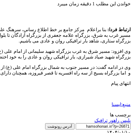
خواندن این مطلب 1 دقیقه زمان میبرد
ارتباط فردا:
بنا براعلام مرکز جامع بر خط اطلاع رسانی، سرهنگ علی
مسیر غرب به شرق، بزرگراه علامه جعفری از بزرگراه آزادگان تا بلوار ت
بزرگراه ستاری، شاهد بار ترافیکی روان و عادی می باشیم.
وی افزود: مسیر شرق به غرب بزرگراه شهید سلیمانی از امام علی (ع) تا
بزرگراه شهید صیاد شیرازی، بار ترافیکی روان و عادی را به خود اخ
وی در ادامه گفت: در مسیر جنوب به شمال بزرگراه امام علی (ع) از خیا
و اما بزرگراه بسیج از سه راه افسریه تا قصر فیروزه، همچنان دارای 
انتهای پیام
منبع:ایسنا
برچسب ها
پليس راهور
ترافیک
آدرس رونوشت
۱۴۰۴/۰۱/۱۰