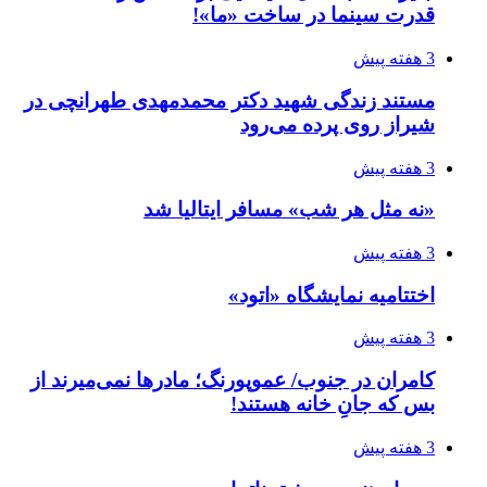
قدرت سینما در ساخت «ما»!
3 هفته پیش
مستند زندگی شهید دکتر محمدمهدی طهرانچی در
شیراز روی پرده می‌رود
3 هفته پیش
«نه مثل هر شب» مسافر ایتالیا شد
3 هفته پیش
اختتامیه نمایشگاه «اتود»
3 هفته پیش
کامران در جنوب/ عموپورنگ؛ مادرها نمی‌میرند از
بس که جانِ خانه هستند!
3 هفته پیش