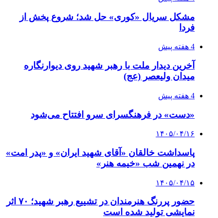
مشکل سریال «کوری» حل شد؛ شروع پخش از
فردا
4 هفته پیش
آخرین دیدار ملت با رهبر شهید روی دیوارنگاره
میدان ولیعصر (عج)
4 هفته پیش
«دست» در فرهنگسرای سرو افتتاح می‌شود
۱۴۰۵/۰۴/۱۶
پاسداشت خالقان «آقای شهید ایران» و «پدر امت»
در نهمین شب «خیمه هنر»
۱۴۰۵/۰۴/۱۵
حضور پررنگ هنرمندان در تشییع رهبر شهید؛ ۷۰ اثر
نمایشی تولید شده است