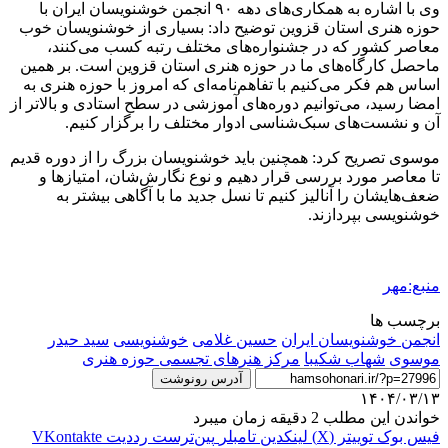
وی با اشاره به همکاری‌های دهه ۹۰ انجمن خوشنویسان ایران با
حوزه هنری استان قزوین توضیح داد: بسیاری از خوشنویسان خوب
معاصر کشور که در جشنواره‌های مختلف رتبه کسب می‌کنند،
ماحصل کارگاه‌های ما در حوزه هنری استان قزوین است. بر همین
اساس هم فکر می‌کنیم با تفاهم‌نامه‌ای که امروز با حوزه هنری به
امضا رسید، می‌توانیم دوره‌های آموزشی در سطح استادی و بالاتر از
آن و نشست‌های سبک‌شناسی ادوار مختلف را برگزار کنیم.
موسوی تصریح کرد: همچنین باید خوشنویسان بزرگ را از دوره قدیم
تا معاصر مورد بررسی قرار دهیم و نوع نگارش‌شان، امتیازها و
ضعف‌هایشان را آنالیز کنیم تا نسل جدید ما با آگاهی بیشتر به
خوشنویسی بپردازند.
منبع:مهر
برچسب ها
انجمن خوشنویسان ایران
حسین غلامی
خوشنویسی
سید حیدر
موسوی
شهاب شکیبا
مرکز هنرهای تجسمی حوزه هنری
آدرس رونوشت
۱۴۰۴/۰۳/۱۳
خواندن این مطلب 2 دقیقه زمان میبرد
فیس بوک
توییتر (X)
لینکدین
‫تامبلر
‫پین‌ترست
‫رددیت
‫VKontakte