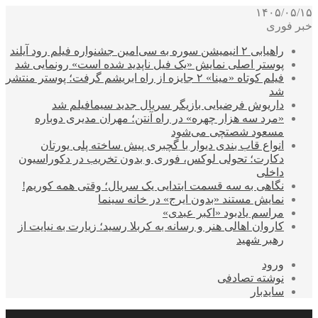
۱۴۰۵/۰۵/۱۵
خبر فوری
راهیابی ۲ انیمیشن سوره به سی‌امین جشنواره فیلم رود آیلند
پوستر اصلی نمایش «یک فیل ناپدید شده است» رونمایی شد
فیلم کوتاه «مینا» ۲ جایزه از راه ابریشم گرفت؛ پوستر منتشر
شد
داریوش فرضیایی بازیگر سریال جدید سیمافیلم شد
«مرد سه هزار چهره» در راه آنتن؛ مهران مدیری دوباره
مسعود شصتچی می‌شود
انواع قاب بندی دیوار با گچبری پیش ساخته پلی یورتان
دکارت؛ تحولی لوکس، فوری و بدون تخریب در دکوراسیون
داخلی
نگاهی به سه قسمت ابتدایی یک سریال؛ وقتی همه کوریم!
نمایش مستند «بدون ایرج» در خانه سینما
مراسم یادبود «اکبر عبدی»
کاروان اهالی هنر و رسانه به کربلا رسید؛ زیارت به نیایت از
رهبر شهید
ورود
نوشته تصادفی
سایدبار