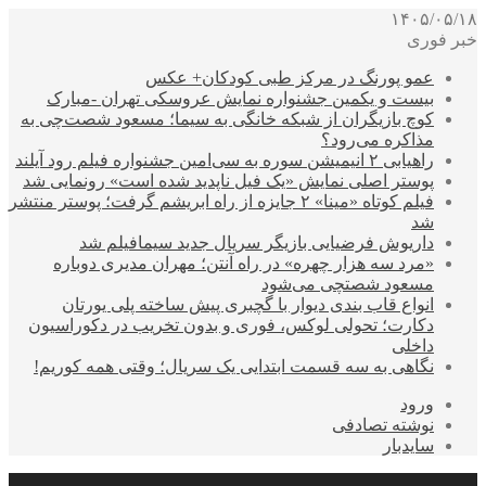
۱۴۰۵/۰۵/۱۸
خبر فوری
عمو پورنگ در مرکز طبی کودکان+ عکس
بیست و یکمین جشنواره نمایش عروسکی تهران -مبارک
کوچ بازیگران از شبکه خانگی به سیما؛ مسعود شصت‌چی به
مذاکره می‌رود؟
راهیابی ۲ انیمیشن سوره به سی‌امین جشنواره فیلم رود آیلند
پوستر اصلی نمایش «یک فیل ناپدید شده است» رونمایی شد
فیلم کوتاه «مینا» ۲ جایزه از راه ابریشم گرفت؛ پوستر منتشر
شد
داریوش فرضیایی بازیگر سریال جدید سیمافیلم شد
«مرد سه هزار چهره» در راه آنتن؛ مهران مدیری دوباره
مسعود شصتچی می‌شود
انواع قاب بندی دیوار با گچبری پیش ساخته پلی یورتان
دکارت؛ تحولی لوکس، فوری و بدون تخریب در دکوراسیون
داخلی
نگاهی به سه قسمت ابتدایی یک سریال؛ وقتی همه کوریم!
ورود
نوشته تصادفی
سایدبار