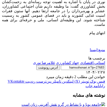
نوری در پایان با اشاره به اهمیت توجه رسانه‌ای به زحمت‌کشان
بخش کشاورزی گفت: ما وظیفه داریم شأن اجتماعی کشاورزان،
عشایر و بهره‌برداران را در جامعه ارتقا دهیم. آنها ستون فقرات
امنیت غذایی کشورند و باید در فضای عمومی کشور به رسمیت
شناخته شوند. این وظیفه‌ای انسانی، ملی و حرفه‌ای برای همه
ماست.
انتهای پیام
منبع:ایسنا
برچسب ها
استانی-اقتصادی
جهاد کشاورزی
غلامرضا نوری
آدرس رونوشت
۱۴۰۴/۰۲/۲۷
خواندن این مطلب 2 دقیقه زمان میبرد
فیس بوک
توییتر (X)
لینکدین
‫تامبلر
‫پین‌ترست
‫رددیت
‫VKontakte
رایانامه
چاپ
نوشته های مشابه