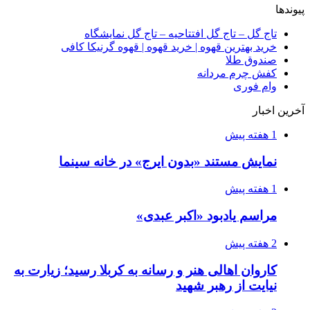
پیوندها
تاج گل – تاج گل افتتاحیه – تاج گل نمایشگاه
خرید بهترین قهوه | خرید قهوه | قهوه گرنیکا کافی
صندوق طلا
کفش چرم مردانه
وام فوری
آخرین اخبار
1 هفته پیش
نمایش مستند «بدون ایرج» در خانه سینما
1 هفته پیش
مراسم یادبود «اکبر عبدی»
2 هفته پیش
کاروان اهالی هنر و رسانه به کربلا رسید؛ زیارت به
نیایت از رهبر شهید