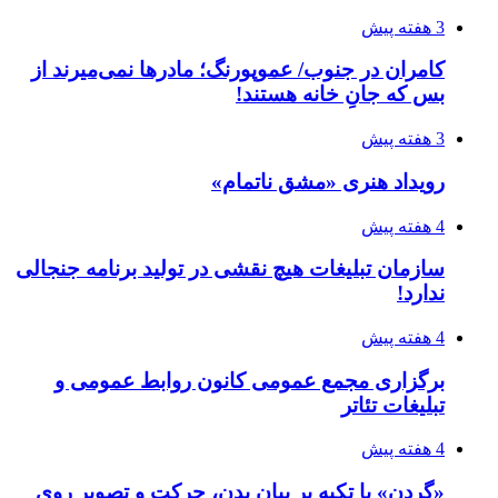
3 هفته پیش
کامران در جنوب/ عموپورنگ؛ مادرها نمی‌میرند از
بس که جانِ خانه هستند!
3 هفته پیش
رویداد هنری «مشق ناتمام»
4 هفته پیش
سازمان تبلیغات هیچ نقشی در تولید برنامه جنجالی
ندارد!
4 هفته پیش
برگزاری مجمع عمومی کانون روابط عمومی و
تبلیغات تئاتر
4 هفته پیش
«گردن» با تکیه بر بیان بدن، حرکت و تصویر روی