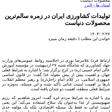
محصولات دنیاست
استان ها > البرز
تولیدات کشاورزی ایران در زمره سالم‌ترین
محصولات دنیاست
۱۴۰۴/۰۲/۲۷
خواندن این مطلب 2 دقیقه زمان میبرد
ارتباط فردا: غلامرضا نوری در اجلاسیه روابط عمومی‌های وزارت
جهاد کشاورزی که شامگاه شنبه ۲۷ اردیبهشت در مؤسسه آموزش
عالی امام خمینی (ره) در کرج برگزار شد؛ با اشاره به شرایط فعلی
جهان و اهمیت بیش از پیش مقوله غذا گفت: در قانون اساسی
جمهوری اسلامی، در کلام امام راحل(ره) و رهبر معظم انقلاب،
بارها بر اهمیت امنیت غذایی تأکید شده و این مسئله، به‌ویژه در
شرایط فعلی منطقه، اهمیت دو چندان یافته است.
وی با اشاره به شرایط مردم غزه گفت: امروز شاهدیم که رژیم
صهیونیستی از غذا به‌عنوان یک سلاح استفاده می‌کند؛ این یعنی
امنیت غذایی نه فقط یک مسئله اقتصادی، بلکه یک مؤلفه جدی
امنیت ملی است. هیچ نهادی نمی‌تواند این وظیفه را به تعویق بیندازد