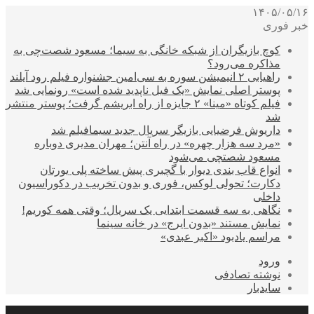
۱۴۰۵/۰۵/۱۶
خبر فوری
کوچ بازیگران از شبکه خانگی به سیما؛ مسعود شصت‌چی به
مذاکره می‌رود؟
راهیابی ۲ انیمیشن سوره به سی‌امین جشنواره فیلم رود آیلند
پوستر اصلی نمایش «یک فیل ناپدید شده است» رونمایی شد
فیلم کوتاه «مینا» ۲ جایزه از راه ابریشم گرفت؛ پوستر منتشر
شد
داریوش فرضیایی بازیگر سریال جدید سیمافیلم شد
«مرد سه هزار چهره» در راه آنتن؛ مهران مدیری دوباره
مسعود شصتچی می‌شود
انواع قاب بندی دیوار با گچبری پیش ساخته پلی یورتان
دکارت؛ تحولی لوکس، فوری و بدون تخریب در دکوراسیون
داخلی
نگاهی به سه قسمت ابتدایی یک سریال؛ وقتی همه کوریم!
نمایش مستند «بدون ایرج» در خانه سینما
مراسم یادبود «اکبر عبدی»
ورود
نوشته تصادفی
سایدبار