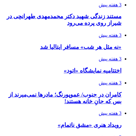
3 هفته پیش
مستند زندگی شهید دکتر محمدمهدی طهرانچی در
شیراز روی پرده می‌رود
3 هفته پیش
«نه مثل هر شب» مسافر ایتالیا شد
3 هفته پیش
اختتامیه نمایشگاه «اتود»
3 هفته پیش
کامران در جنوب/ عموپورنگ؛ مادرها نمی‌میرند از
بس که جانِ خانه هستند!
3 هفته پیش
رویداد هنری «مشق ناتمام»