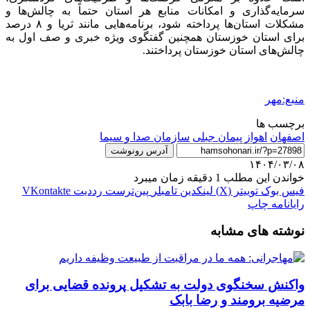
سرمایه‌گذاری و امکانات منابع هر استان حتماً به چالش‌ها و
مشکلات استان‌ها پرداخته شود، برنامه‌هایی مانند ثریا و ۸ درصد
برای استان خوزستان همچنین گفتگوی ویژه خبری و صف اول به
چالش‌های استان خوزستان پرداختند.
منبع:مهر
برچسب ها
اصفهان
اهواز
پیمان جبلی
سازمان صدا و سیما
آدرس رونوشت
۱۴۰۴/۰۳/۰۸
خواندن این مطلب 1 دقیقه زمان میبرد
فیس بوک
توییتر (X)
لینکدین
‫تامبلر
‫پین‌ترست
‫رددیت
‫VKontakte
رایانامه
چاپ
نوشته های مشابه
واکنش سخنگوی دولت به تشکیل پرونده قضایی برای
مرضیه برومند و رضا بابک