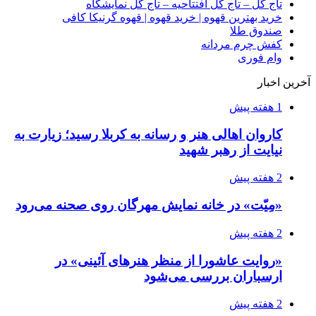
تاج گل – تاج گل افتتاحیه – تاج گل نمایشگاه
خرید بهترین قهوه | خرید قهوه | قهوه گرنیکا کافی
صندوق طلا
کفش چرم مردانه
وام فوری
آخرین اخبار
1 هفته پیش
کاروان اهالی هنر و رسانه به کربلا رسید؛ زیارت به
نیایت از رهبر شهید
2 هفته پیش
«مِیّت» در خانه نمایش مهرگان روی صحنه می‌رود
2 هفته پیش
«روایت عاشورا از منظر هنرهای آئینی» در
ارسباران بررسی می‌شود
2 هفته پیش