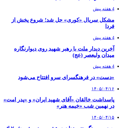
4 هفته پیش
مشکل سریال «کوری» حل شد؛ شروع پخش از
فردا
4 هفته پیش
آخرین دیدار ملت با رهبر شهید روی دیوارنگاره
میدان ولیعصر (عج)
4 هفته پیش
«دست» در فرهنگسرای سرو افتتاح می‌شود
۱۴۰۵/۰۴/۱۶
پاسداشت خالقان «آقای شهید ایران» و «پدر امت»
در نهمین شب «خیمه هنر»
۱۴۰۵/۰۴/۱۵