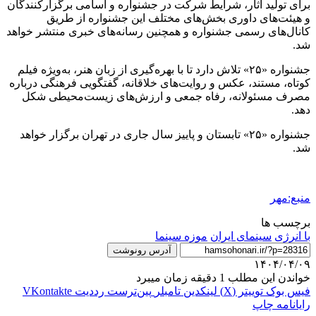
برای تولید آثار، شرایط شرکت در جشنواره و اسامی برگزارکنندگان
و هیئت‌های داوری بخش‌های مختلف این جشنواره از طریق
کانال‌های رسمی جشنواره و همچنین رسانه‌های خبری منتشر خواهد
شد.
جشنواره‌ «۲۵» تلاش دارد تا با بهره‌گیری از زبان هنر، به‌ویژه فیلم
کوتاه، مستند، عکس و روایت‌های خلاقانه، گفتگویی فرهنگی درباره‌
مصرف مسئولانه، رفاه جمعی و ارزش‌های زیست‌محیطی شکل
دهد.
جشنواره‌ «۲۵» تابستان و پاییز سال جاری در تهران برگزار خواهد
شد.
منبع:مهر
برچسب ها
با انرژی
سینمای ایران
موزه سینما
آدرس رونوشت
۱۴۰۴/۰۴/۰۹
خواندن این مطلب 1 دقیقه زمان میبرد
فیس بوک
توییتر (X)
لینکدین
‫تامبلر
‫پین‌ترست
‫رددیت
‫VKontakte
رایانامه
چاپ