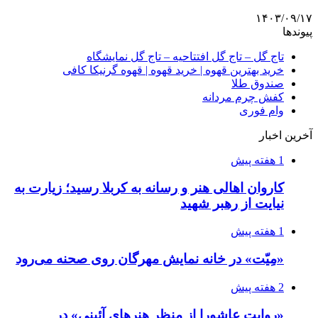
۱۴۰۳/۰۹/۱۷
پیوندها
تاج گل – تاج گل افتتاحیه – تاج گل نمایشگاه
خرید بهترین قهوه | خرید قهوه | قهوه گرنیکا کافی
صندوق طلا
کفش چرم مردانه
وام فوری
آخرین اخبار
1 هفته پیش
کاروان اهالی هنر و رسانه به کربلا رسید؛ زیارت به
نیایت از رهبر شهید
1 هفته پیش
«مِیّت» در خانه نمایش مهرگان روی صحنه می‌رود
2 هفته پیش
«روایت عاشورا از منظر هنرهای آئینی» در