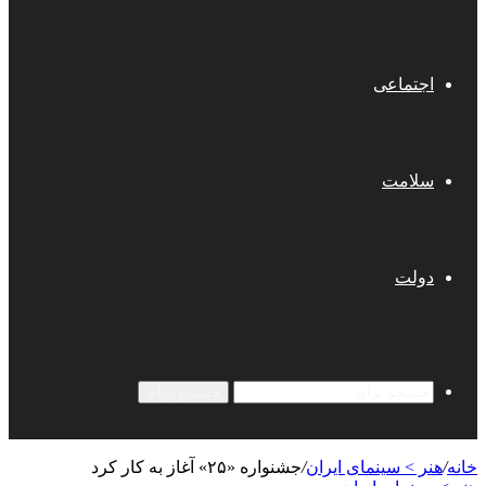
اجتماعی
سلامت
دولت
جستجو برای
خانه
/
هنر > سینمای ایران
/
جشنواره‌ «۲۵» آغاز به کار کرد