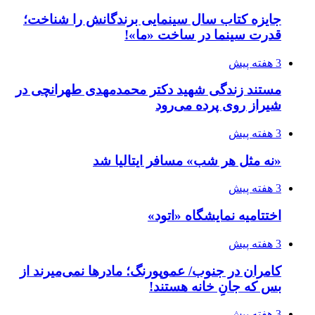
جایزه کتاب سال سینمایی برندگانش را شناخت؛
قدرت سینما در ساخت «ما»!
3 هفته پیش
مستند زندگی شهید دکتر محمدمهدی طهرانچی در
شیراز روی پرده می‌رود
3 هفته پیش
«نه مثل هر شب» مسافر ایتالیا شد
3 هفته پیش
اختتامیه نمایشگاه «اتود»
3 هفته پیش
کامران در جنوب/ عموپورنگ؛ مادرها نمی‌میرند از
بس که جانِ خانه هستند!
3 هفته پیش