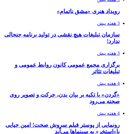
رویداد هنری «مشق ناتمام»
3 هفته پیش
سازمان تبلیغات هیچ نقشی در تولید برنامه جنجالی
ندارد!
3 هفته پیش
برگزاری مجمع عمومی کانون روابط عمومی و
تبلیغات تئاتر
4 هفته پیش
«گردن» با تکیه بر بیان بدن، حرکت و تصویر روی
صحنه می‌رود
4 هفته پیش
رونمایی از پوستر فیلم سروش صحت؛ امین حیایی
با«استخر» به سینماها می‌آید