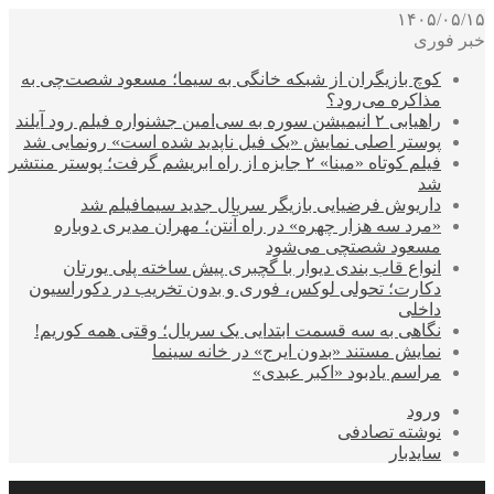
۱۴۰۵/۰۵/۱۵
خبر فوری
کوچ بازیگران از شبکه خانگی به سیما؛ مسعود شصت‌چی به
مذاکره می‌رود؟
راهیابی ۲ انیمیشن سوره به سی‌امین جشنواره فیلم رود آیلند
پوستر اصلی نمایش «یک فیل ناپدید شده است» رونمایی شد
فیلم کوتاه «مینا» ۲ جایزه از راه ابریشم گرفت؛ پوستر منتشر
شد
داریوش فرضیایی بازیگر سریال جدید سیمافیلم شد
«مرد سه هزار چهره» در راه آنتن؛ مهران مدیری دوباره
مسعود شصتچی می‌شود
انواع قاب بندی دیوار با گچبری پیش ساخته پلی یورتان
دکارت؛ تحولی لوکس، فوری و بدون تخریب در دکوراسیون
داخلی
نگاهی به سه قسمت ابتدایی یک سریال؛ وقتی همه کوریم!
نمایش مستند «بدون ایرج» در خانه سینما
مراسم یادبود «اکبر عبدی»
ورود
نوشته تصادفی
سایدبار