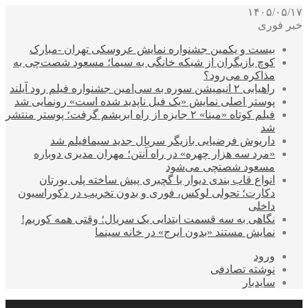
۱۴۰۵/۰۵/۱۷
خبر فوری
بیست و یکمین جشنواره نمایش عروسکی تهران -مبارک
کوچ بازیگران از شبکه خانگی به سیما؛ مسعود شصت‌چی به
مذاکره می‌رود؟
راهیابی ۲ انیمیشن سوره به سی‌امین جشنواره فیلم رود آیلند
پوستر اصلی نمایش «یک فیل ناپدید شده است» رونمایی شد
فیلم کوتاه «مینا» ۲ جایزه از راه ابریشم گرفت؛ پوستر منتشر
شد
داریوش فرضیایی بازیگر سریال جدید سیمافیلم شد
«مرد سه هزار چهره» در راه آنتن؛ مهران مدیری دوباره
مسعود شصتچی می‌شود
انواع قاب بندی دیوار با گچبری پیش ساخته پلی یورتان
دکارت؛ تحولی لوکس، فوری و بدون تخریب در دکوراسیون
داخلی
نگاهی به سه قسمت ابتدایی یک سریال؛ وقتی همه کوریم!
نمایش مستند «بدون ایرج» در خانه سینما
ورود
نوشته تصادفی
سایدبار