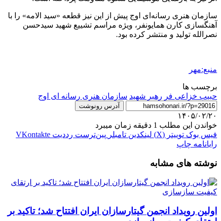
سازمان هنری رسانه‌ای اوج پیش از این نیز قطعه «سید الامه» را با
آهنگسازی کارن همایونفر، ویژه مراسم تشییع شهید سیدحسن
نصرالله تولید و منتشر کرده بود.
منبع:مهر
برچسب ها
حبیب خزاعی فر
رهبر شهید
سازمان هنری رسانه ای اوج
آدرس رونوشت
۱۴۰۵/۰۲/۲۰
خواندن این مطلب 1 دقیقه زمان میبرد
فیس بوک
توییتر (X)
لینکدین
‫تامبلر
‫پین‌ترست
‫رددیت
‫VKontakte
رایانامه
چاپ
نوشته های مشابه
اولین رویداد انجمن گیتارسازان ایران افتتاح شد؛ تاکید بر