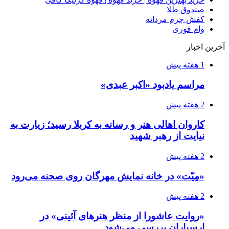
صندوق طلا
کفش چرم مردانه
وام فوری
آخرین اخبار
1 هفته پیش
مراسم یادبود «اکبر عبدی»
2 هفته پیش
کاروان اهالی هنر و رسانه به کربلا رسید؛ زیارت به
نیایت از رهبر شهید
2 هفته پیش
«مِیّت» در خانه نمایش مهرگان روی صحنه می‌رود
2 هفته پیش
«روایت عاشورا از منظر هنرهای آئینی» در
ارسباران بررسی می‌شود