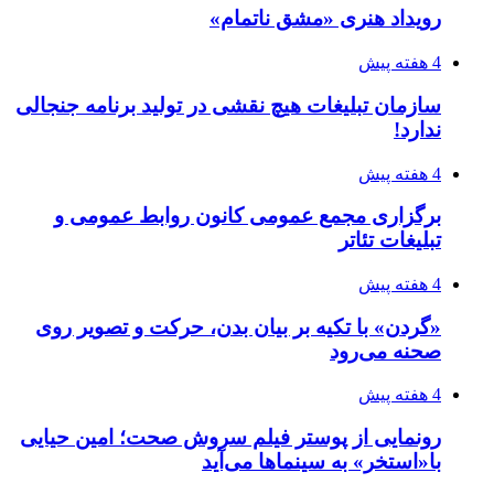
رویداد هنری «مشق ناتمام»
4 هفته پیش
سازمان تبلیغات هیچ نقشی در تولید برنامه جنجالی
ندارد!
4 هفته پیش
برگزاری مجمع عمومی کانون روابط عمومی و
تبلیغات تئاتر
4 هفته پیش
«گردن» با تکیه بر بیان بدن، حرکت و تصویر روی
صحنه می‌رود
4 هفته پیش
رونمایی از پوستر فیلم سروش صحت؛ امین حیایی
با«استخر» به سینماها می‌آید