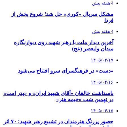
4 هفته پیش
مشکل سریال «کوری» حل شد؛ شروع پخش از
فردا
4 هفته پیش
آخرین دیدار ملت با رهبر شهید روی دیوارنگاره
میدان ولیعصر (عج)
۱۴۰۵/۰۴/۱۷
«دست» در فرهنگسرای سرو افتتاح می‌شود
۱۴۰۵/۰۴/۱۶
پاسداشت خالقان «آقای شهید ایران» و «پدر امت»
در نهمین شب «خیمه هنر»
۱۴۰۵/۰۴/۱۵
حضور پررنگ هنرمندان در تشییع رهبر شهید؛ ۷۰ اثر