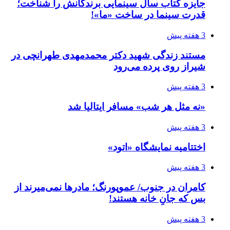
جایزه کتاب سال سینمایی برندگانش را شناخت؛
قدرت سینما در ساخت «ما»!
3 هفته پیش
مستند زندگی شهید دکتر محمدمهدی طهرانچی در
شیراز روی پرده می‌رود
3 هفته پیش
«نه مثل هر شب» مسافر ایتالیا شد
3 هفته پیش
اختتامیه نمایشگاه «اتود»
3 هفته پیش
کامران در جنوب/ عموپورنگ؛ مادرها نمی‌میرند از
بس که جانِ خانه هستند!
3 هفته پیش