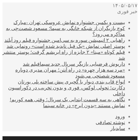
۱۴۰۵/۰۵/۱۷
خبر فوری
بیست و یکمین جشنواره نمایش عروسکی تهران -مبارک
کوچ بازیگران از شبکه خانگی به سیما؛ مسعود شصت‌چی به
مذاکره می‌رود؟
راهیابی ۲ انیمیشن سوره به سی‌امین جشنواره فیلم رود آیلند
پوستر اصلی نمایش «یک فیل ناپدید شده است» رونمایی شد
فیلم کوتاه «مینا» ۲ جایزه از راه ابریشم گرفت؛ پوستر منتشر
شد
داریوش فرضیایی بازیگر سریال جدید سیمافیلم شد
«مرد سه هزار چهره» در راه آنتن؛ مهران مدیری دوباره
مسعود شصتچی می‌شود
انواع قاب بندی دیوار با گچبری پیش ساخته پلی یورتان
دکارت؛ تحولی لوکس، فوری و بدون تخریب در دکوراسیون
داخلی
نگاهی به سه قسمت ابتدایی یک سریال؛ وقتی همه کوریم!
نمایش مستند «بدون ایرج» در خانه سینما
ورود
نوشته تصادفی
سایدبار