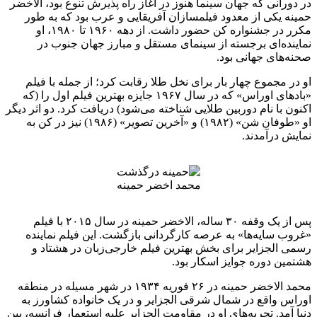
در دورانی که جهان سینما هنوز در آغاز راه پذیرش تنوع بود، الاخضر
حمینه یکی از معدود فیلمسازان آفریقایی و عرب بود که به طور
مکرر در جشنواره کن حضور داشت. از دهه ۱۹۶۰ تا ۱۹۸۰، او
نماینده‌ای برجسته از سینمای مستقل و مبارز جهان جنوب در
صحنه‌های جهانی بود.
او در مجموع چهار بار برای نخل طلا رقابت کرد؛ از جمله با فیلم
«بادهای اوراس» که در سال ۱۹۶۷ جایزه بهترین فیلم اول را (که
اکنون با نام دوربین طلایی شناخته می‌شود) دریافت کرد. دو اثر دیگر
او «طوفان شن» (۱۹۸۲) و «آخرین تصویر» (۱۹۸۶) نیز در کن به
نمایش درآمدند.
محمد اخضر حمینه
پس از یک وقفه ۳۰ ساله، الاخضر حمینه در سال ۲۰۱۵ با فیلم
«غروب سایه‌ها» به عرصه کارگردانی بازگشت. این فیلم نماینده
رسمی الجزایر برای بخش بهترین فیلم خارجی‌زبان در هشتاد و
هشتمین دوره جوایز اسکار بود.
محمد الاخضر حمینه در ۲۶ فوریه ۱۹۳۴ در شهر مسیله در منطقه
اوراس واقع در شمال شرقی الجزایر و در یک خانواده کشاورز به
دنیا آمد. تجربه‌های او در مقاومت الجزایر علیه استعمار فرانسه، بین