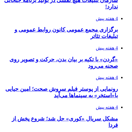
سازمان تبلیغات هیچ نقشی در تولید برنامه جنجالی
ندارد!
4 هفته پیش
برگزاری مجمع عمومی کانون روابط عمومی و
تبلیغات تئاتر
4 هفته پیش
«گردن» با تکیه بر بیان بدن، حرکت و تصویر روی
صحنه می‌رود
4 هفته پیش
رونمایی از پوستر فیلم سروش صحت؛ امین حیایی
با«استخر» به سینماها می‌آید
4 هفته پیش
مشکل سریال «کوری» حل شد؛ شروع پخش از
فردا