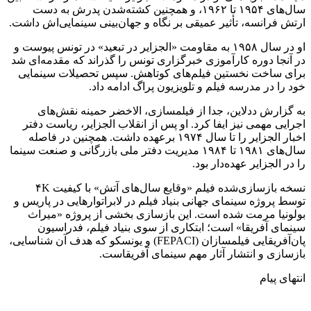
سال‌های ۱۹۵۴ تا ۱۹۶۲، و همچنین کشته‌شدن پدرش به دست
ارتش فرانسه، تأثیر عمیقی بر نگاه و جهان‌بینی سینمایی‌اش داشت.
او در سال ۱۹۵۸ به مقاومت «الجزایر در تبعید» در تونس پیوست و
در آنجا دوره کارآموزی خبرگزاری تونس را گذراند که مقدمه‌ای شد
برای ساخت نخستین فیلم‌های کوتاهش. سپس تحصیلات سینمایی
خود را در مدرسه فیلم و تلویزیون پراگ ادامه داد.
به گزارش ددلاین، جدا از فیلمسازی، الاخضر حمینه نقش‌های
اجرایی مهمی نیز ایفا کرد. او پس از انقلاب الجزایر، ریاست دفتر
اخبار الجزایر را تا سال ۱۹۷۴ برعهده داشت. همچنین در فاصله
سال‌های ۱۹۸۱ تا ۱۹۸۴ مدیریت دفتر ملی بازرگانی و صنعت سینما
را در الجزایر عهده‌دار بود.
نسخه بازسازی‌شده فیلم «وقایع سال‌های آتش» با کیفیت ۴K
توسط پروژه سینمای جهانی بنیاد فیلم در لابراتوارهایی در پاریس و
بولونیا مرمت شده است. این بازسازی بخشی از پروژه «میراث
سینمای آفریقا» است؛ ابتکاری از سوی بنیاد فیلم، فدراسیون
پان‌آفریقایی فیلمسازان (FEPACI) و یونسکو که هدف آن شناسایی،
بازسازی و انتشار آثار مهم سینمای آفریقاست.
انتهای پیام