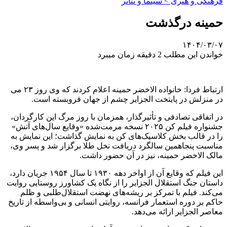
فرهنگی و هنری > سینما و تئاتر
حمینه درگذشت
۱۴۰۴/۰۳/۰۷
خواندن این مطلب 2 دقیقه زمان میبرد
ارتباط فردا: خانواده الاخضر حمینه اعلام کردند که وی روز ۲۳ می
در منزلش در پایتخت الجزایر چشم از جهان فروبسته است.
در اتفاقی تصادفی و تأثیرگذار، همزمان با روز مرگ این کارگردان،
جشنواره فیلم کن ۲۰۲۵ نسخه مرمت‌شده «وقایع سال‌های آتش»
را در قالب بخش کلاسیک‌های کن به نمایش گذاشت؛ این نمایش به
مناسبت پنجاهمین سالگرد دریافت نخل طلا برگزار شد و پسر وی،
مالک الاخضر حمینه، نیز در آن حضور داشت.
این فیلم که وقایع آن از اواخر دهه ۱۹۳۰ تا سال ۱۹۵۴ جریان دارد،
داستان جنگ استقلال الجزایر را از نگاه یک کشاورز روستایی روایت
می‌کند. فیلم با تمرکز بر ریشه‌های نهضت استقلال‌طلبی و ظلم
حاکم بر دوره استعمار فرانسه، روایتی انسانی و بی‌واسطه از تاریخ
معاصر الجزایر ارائه می‌دهد.