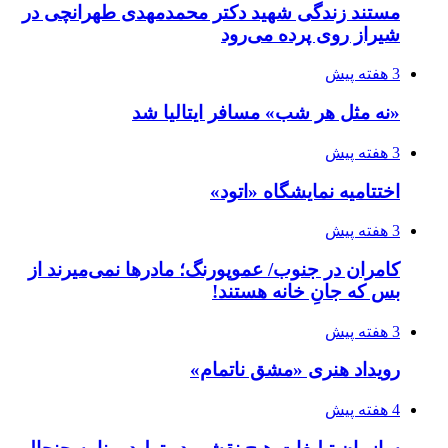
مستند زندگی شهید دکتر محمدمهدی طهرانچی در
شیراز روی پرده می‌رود
3 هفته پیش
«نه مثل هر شب» مسافر ایتالیا شد
3 هفته پیش
اختتامیه نمایشگاه «اتود»
3 هفته پیش
کامران در جنوب/ عموپورنگ؛ مادرها نمی‌میرند از
بس که جانِ خانه هستند!
3 هفته پیش
رویداد هنری «مشق ناتمام»
4 هفته پیش