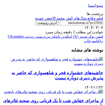
منبع:ایسنا
برچسب ها
فیلم وقایع سال‌های آتش
محمد الاخضر حمینه
آدرس رونوشت
۱۴۰۴/۰۳/۰۷
خواندن این مطلب 2 دقیقه زمان میبرد
فیس بوک
توییتر (X)
لینکدین
‫تامبلر
‫پین‌ترست
‫رددیت
‫VKontakte
رایانامه
چاپ
نوشته های مشابه
حاشیه‌های جشنواره فجر و شاهسواری که حاضر به
پذیرش دبیری دوباره نیست
۱۴۰۲/۱۱/۲۲
از ماجرای خفاش شب تا یک قربانی روی صحنه تئاترهای