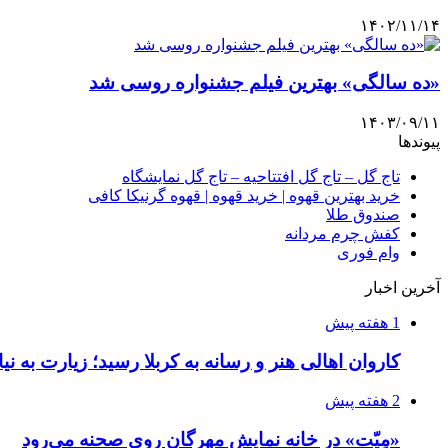
۱۴۰۲/۱۱/۱۴
«ده سالگی» بهترین فیلم جشنواره روسی شد
۱۴۰۳/۰۹/۱۱
پیوندها
تاج گل – تاج گل افتتاحیه – تاج گل نمایشگاه
خرید بهترین قهوه | خرید قهوه | قهوه گرنیکا کافی
صندوق طلا
کفش چرم مردانه
وام فوری
آخرین اخبار
1 هفته پیش
کاروان اهالی هنر و رسانه به کربلا رسید؛ زیارت به نی
2 هفته پیش
«مِیّت» در خانه نمایش مهرگان روی صحنه می‌رود