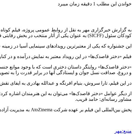
خواندن این مطلب 1 دقیقه زمان میبرد
به گزارش خبرگزاری مهر به نقل از روابط عمومی پروژه، فیلم کوتاه «
کودکان سئول (SICFF) به‌ عنوان یکی از آثار منتخب در بخش رقابتی فیلم‌های کوتاه بین‌المللی معرفی شود.
این جشنواره که یکی از معتبرترین رویدادهای سینمایی آسیا در زمینه فیلم‌های کودکانه است، از تاریخ ۱۹ تا ۲۶ شهری
فیلم «دختر قاصدک‌ها» در این رویداد معتبر به نمایش درآمده و در کنا
«دختر قاصدک‌ها» روایتگر داستان دختری است که با وجود موانع جنسیتی
و دروغ، صداقت نسل جوان و ایستادگی آنها در برابر قدرت را به تصوی
در این فیلم، تارا سروش، بنیام افرنگه و عبدالله بهادری به ایفای نقش پ
از دیگر عوامل «دختر قاصدک‌ها» می‌توان به این هنرمندان اشاره کرد: ف
مشاور رسانه‌ای: حامد قریب.
پخش بین‌المللی این فیلم بر عهده شرکت AtoZinema به مدیریت آزاده مسیح‌زاده است.
منبع:مهر