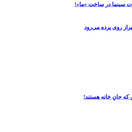
ت سینما در ساخت «ما»!
از روی پرده می‌رود
که جانِ خانه هستند!