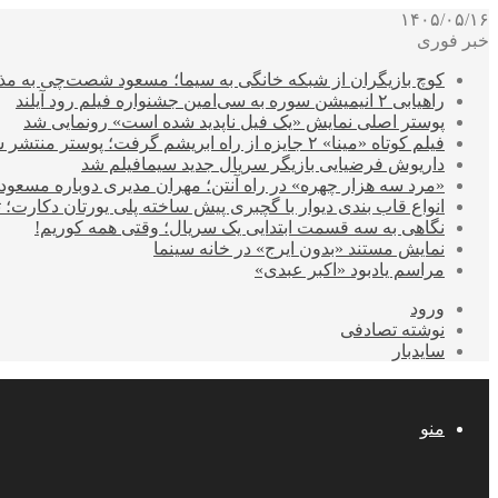
۱۴۰۵/۰۵/۱۶
خبر فوری
کوچ بازیگران از شبکه خانگی به سیما؛ مسعود شصت‌چی به مذ
راهیابی ۲ انیمیشن سوره به سی‌امین جشنواره فیلم رود آیلند
پوستر اصلی نمایش «یک فیل ناپدید شده است» رونمایی شد
فیلم کوتاه «مینا» ۲ جایزه از راه ابریشم گرفت؛ پوستر منتشر شد
داریوش فرضیایی بازیگر سریال جدید سیمافیلم شد
«مرد سه هزار چهره» در راه آنتن؛ مهران مدیری دوباره مسع
انواع قاب بندی دیوار با گچبری پیش ساخته پلی یورتان دکارت
نگاهی به سه قسمت ابتدایی یک سریال؛ وقتی همه کوریم!
نمایش مستند «بدون ایرج» در خانه سینما
مراسم یادبود «اکبر عبدی»
ورود
نوشته تصادفی
سایدبار
منو