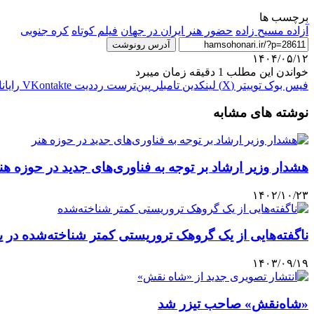
برچسب ها
آزاده مسیح زاده
حضور هنر ایران در جهان
فیلم کوتاه
کره جنوبی
آدرس رونوشت
۱۴۰۴/۰۵/۱۲
خواندن این مطلب 1 دقیقه زمان میبرد
فیس بوک
توییتر (X)
لینکدین
‫تامبلر
‫پین‌ترست
‫رددیت
‫VKontakte
رایان
نوشته های مشابه
هشدار وزیر ارشاد بر توجه به فناوری‌های جدید در حوزه هن
۱۴۰۲/۱۰/۲۳
ناگفته‌هایی از یک گروهک تروریستی کمتر شناخته‌شده در 
۱۴۰۳/۰۹/۱۹
«شاه‌نقش» صاحب تیزر شد