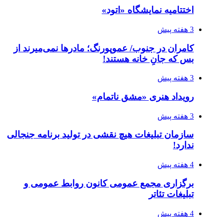
اختتامیه نمایشگاه «اتود»
3 هفته پیش
کامران در جنوب/ عموپورنگ؛ مادرها نمی‌میرند از
بس که جانِ خانه هستند!
3 هفته پیش
رویداد هنری «مشق ناتمام»
3 هفته پیش
سازمان تبلیغات هیچ نقشی در تولید برنامه جنجالی
ندارد!
4 هفته پیش
برگزاری مجمع عمومی کانون روابط عمومی و
تبلیغات تئاتر
4 هفته پیش