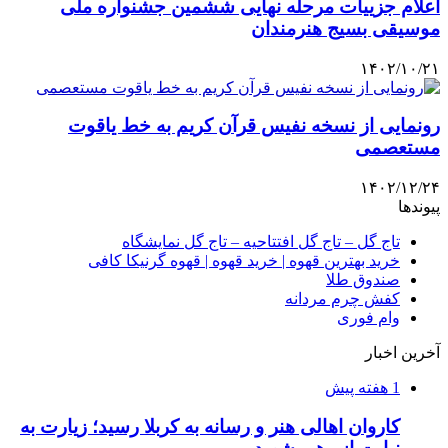
اعلام جزییات مرحله نهایی ششمین جشنواره ملی
موسیقی بسیج هنرمندان
۱۴۰۲/۱۰/۲۱
رونمایی از نسخه نفیس قرآن کریم به خط یاقوت
مستعصمی
۱۴۰۲/۱۲/۲۴
پیوندها
تاج گل – تاج گل افتتاحیه – تاج گل نمایشگاه
خرید بهترین قهوه | خرید قهوه | قهوه گرنیکا کافی
صندوق طلا
کفش چرم مردانه
وام فوری
آخرین اخبار
1 هفته پیش
کاروان اهالی هنر و رسانه به کربلا رسید؛ زیارت به