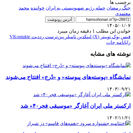
برچسب ها
جنگ رمضان
حمله رژیم صهیونیستی به ایران
خواننده
محمد
معتمدی
آدرس رونوشت
۱۴۰۵/۰۱/۰۷
خواندن این مطلب 1 دقیقه زمان میبرد
فیس بوک
توییتر (X)
لینکدین
‫تامبلر
‫پین‌ترست
‫رددیت
‫VKontakte
رایانامه
چاپ
نوشته های مشابه
نمایشگاه‌ «پوسته‌های پیوسته» و «دُرج» افتتاح می‌شوند
۱۴۰۳/۰۹/۲۱
ارکستر ملی ایران آغازگر «موسیقی فجر۴۰» شد
۱۴۰۲/۱۱/۲۱