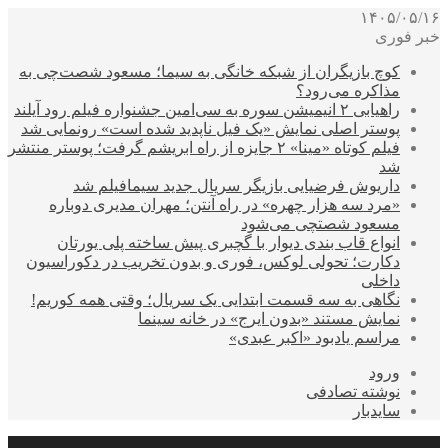
۱۴۰۵/۰۵/۱۶
خبر فوری
کوچ بازیگران از شبکه خانگی به سیما؛ مسعود شصت‌چی به
مذاکره می‌رود؟
راهیابی ۲ انیمیشن سوره به سی‌امین جشنواره فیلم رود آیلند
پوستر اصلی نمایش «یک فیل ناپدید شده است» رونمایی شد
فیلم کوتاه «مینا» ۲ جایزه از راه ابریشم گرفت؛ پوستر منتشر
شد
داریوش فرضیایی بازیگر سریال جدید سیمافیلم شد
«مرد سه هزار چهره» در راه آنتن؛ مهران مدیری دوباره
مسعود شصتچی می‌شود
انواع قاب بندی دیوار با گچبری پیش ساخته پلی یورتان
دکارت؛ تحولی لوکس، فوری و بدون تخریب در دکوراسیون
داخلی
نگاهی به سه قسمت ابتدایی یک سریال؛ وقتی همه کوریم!
نمایش مستند «بدون ایرج» در خانه سینما
مراسم یادبود «اکبر عبدی»
ورود
نوشته تصادفی
سایدبار