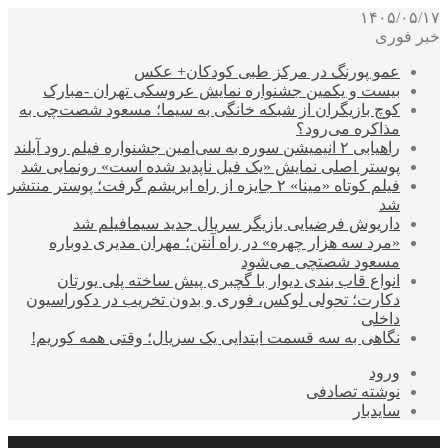
۱۴۰۵/۰۵/۱۷
خبر فوری
عمو پورنگ در مرکز طبی کودکان+ عکس
بیست و یکمین جشنواره نمایش عروسکی تهران -مبارک
کوچ بازیگران از شبکه خانگی به سیما؛ مسعود شصت‌چی به
مذاکره می‌رود؟
راهیابی ۲ انیمیشن سوره به سی‌امین جشنواره فیلم رود آیلند
پوستر اصلی نمایش «یک فیل ناپدید شده است» رونمایی شد
فیلم کوتاه «مینا» ۲ جایزه از راه ابریشم گرفت؛ پوستر منتشر
شد
داریوش فرضیایی بازیگر سریال جدید سیمافیلم شد
«مرد سه هزار چهره» در راه آنتن؛ مهران مدیری دوباره
مسعود شصتچی می‌شود
انواع قاب بندی دیوار با گچبری پیش ساخته پلی یورتان
دکارت؛ تحولی لوکس، فوری و بدون تخریب در دکوراسیون
داخلی
نگاهی به سه قسمت ابتدایی یک سریال؛ وقتی همه کوریم!
ورود
نوشته تصادفی
سایدبار