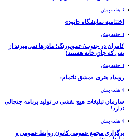
3 هفته پیش
اختتامیه نمایشگاه «اتود»
3 هفته پیش
کامران در جنوب/ عموپورنگ؛ مادرها نمی‌میرند از
بس که جانِ خانه هستند!
3 هفته پیش
رویداد هنری «مشق ناتمام»
4 هفته پیش
سازمان تبلیغات هیچ نقشی در تولید برنامه جنجالی
ندارد!
4 هفته پیش
برگزاری مجمع عمومی کانون روابط عمومی و