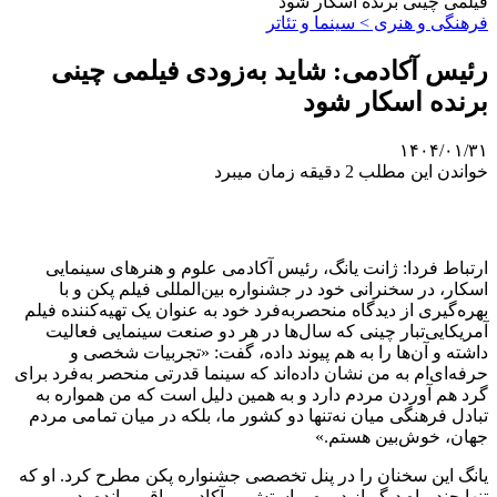
فیلمی چینی برنده اسکار شود
فرهنگی و هنری > سینما و تئاتر
رئیس آکادمی: شاید به‌زودی فیلمی چینی
برنده اسکار شود
۱۴۰۴/۰۱/۳۱
خواندن این مطلب 2 دقیقه زمان میبرد
ارتباط فردا: ژانت یانگ، رئیس آکادمی علوم و هنرهای سینمایی
اسکار، در سخنرانی خود در جشنواره بین‌المللی فیلم پکن و با
بهره‌گیری از دیدگاه منحصربه‌فرد خود به عنوان یک تهیه‌کننده فیلم
آمریکایی‌تبار چینی که سال‌ها در هر دو صنعت سینمایی فعالیت
داشته و آن‌ها را به هم پیوند داده، گفت: «تجربیات شخصی و
حرفه‌ای‌ام به من نشان داده‌اند که سینما قدرتی منحصر به‌فرد برای
گرد هم آوردن مردم دارد و به همین دلیل است که من همواره به
تبادل فرهنگی میان نه‌تنها دو کشور ما، بلکه در میان تمامی مردم
جهان، خوش‌بین هستم.»
یانگ این سخنان را در پنل تخصصی جشنواره پکن مطرح کرد. او که
تنها چند ماه دیگر از دوره ریاستش بر آکادمی باقی مانده، در