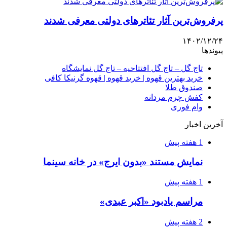
پرفروش‌ترین آثار تئاترهای دولتی معرفی شدند
۱۴۰۲/۱۲/۲۴
پیوندها
تاج گل – تاج گل افتتاحیه – تاج گل نمایشگاه
خرید بهترین قهوه | خرید قهوه | قهوه گرنیکا کافی
صندوق طلا
کفش چرم مردانه
وام فوری
آخرین اخبار
1 هفته پیش
نمایش مستند «بدون ایرج» در خانه سینما
1 هفته پیش
مراسم یادبود «اکبر عبدی»
2 هفته پیش