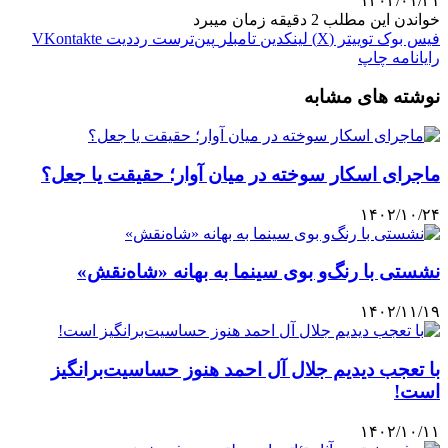
۱۴۰۴/۰۱/۳۱
خواندن این مطلب 2 دقیقه زمان میبرد
فیس بوک
توییتر (X)
لینکدین
‫تامبلر
‫پین‌ترست
‫رددیت
‫VKontakte
رایانامه
چاپ
نوشته های مشابه
ماجرای اسکار سوخته در میان آوار؛ حقیقت یا جعل؟
۱۴۰۲/۱۰/۲۴
نشستی با رنگ‌و بوی سینما به بهانه «شاه‌نقش»
۱۴۰۲/۱۱/۱۹
با تعجب دیدیم جلال آل احمد هنوز حساسیت‌برانگیز
است!
۱۴۰۲/۱۰/۱۱