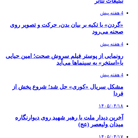
تبلیغات تئاتر
4 هفته پیش
«گردن» با تکیه بر بیان بدن، حرکت و تصویر روی
صحنه می‌رود
4 هفته پیش
رونمایی از پوستر فیلم سروش صحت؛ امین حیایی
با«استخر» به سینماها می‌آید
4 هفته پیش
مشکل سریال «کوری» حل شد؛ شروع پخش از
فردا
۱۴۰۵/۰۴/۱۸
آخرین دیدار ملت با رهبر شهید روی دیوارنگاره
میدان ولیعصر (عج)
۱۴۰۵/۰۴/۱۷