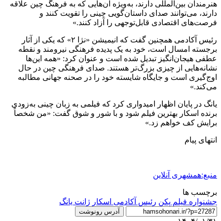
هنرمندان بین‌المللی دارند، به‌ویژه آن‌هایی که به فرهنگ چین علاقه
دارند، می‌توانند صدای داستان‌گویی چینی را تقویت کنند و
فرصت‌های اقتصادی قابل‌توجهی را آزاد کنند.»
رئیس آکادمی همچنین گفت که انیمیشن «نژا ۲» که یکی از آثار
برجسته امسال است، خود به یک پدیده فرهنگی نیرومند و نقطه
عطفی هیجان‌انگیز تبدیل شده است و عنوان کرد: «همه این‌ها
نشانه‌هایی از چیزی بزرگ‌تر هستند. صدای فرهنگی چین در حال
اوج‌گیری است و جایگاه شایسته خود را در صحنه جهانی مطالبه
می‌کند.»
یانگ در پایان اظهار امیدواری کرد که فیلمی به زبان چینی به‌زودی
برنده اسکار بهترین فیلم شود و با شور و شوق گفت: «من شخصاً
برایش کف خواهم زد.»
انتهای پیام
منبع:همشهری آنلاین
برچسب ها
جشنواره فیلم پکن
رئیس آکادمی اسکار
ژانت یانگ
آدرس رونوشت