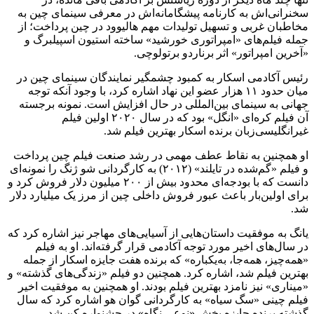
سخنرانی‌اش به کارنامه پیشگامانه‌اش در معرفی سینمای چین به
مخاطبان غربی و تسهیل تولیدات مهم هالیوود در چین پرداخت؛ از
جمله فیلم‌های «امپراتوری خورشید» ساخته استیون اسپیلبرگ و
«آخرین امپراتور» اثر برناردو برتولوچی.
رئیس آکادمی اسکار به کمبود چشمگیر نمایندگان سینمای چین در
میان حدود ۱۱ هزار عضو این نهاد اشاره کرد، با وجود آنکه توجه
جهانی به سینمای بین‌المللی در حال افزایش است. نمونه برجسته
آن فیلم کره‌ای «انگل» بود که در سال ۲۰۲۰ اولین فیلم
غیرانگلیسی‌زبان برنده اسکار بهترین فیلم شد.
او همچنین به نقاط عطف مهمی در رشد صنعت فیلم چین پرداخت
و فیلم «گم‌شده در تایلند» (۲۰۱۲) به کارگردانی شو ژنگ را نمونه‌ای
دانست که با بودجه‌ای محدود بیش از ۲۰۰ میلیون دلار فروش کرد و
برای اولین‌بار باعث عبور فروش داخلی چین از مرز یک میلیارد دلار
شد.
یانگ به موفقیت داستان‌هایی از آسیایی‌های مهاجر نیز اشاره کرد که
در سال‌های اخیر مورد توجه آکادمی قرار گرفته‌اند. او به فیلم
«همه‌چیز، همه‌جا، به‌یکباره» که برنده هفت جایزه اسکار از جمله
بهترین فیلم شد، اشاره کرد. همچنین دو فیلم «زندگی‌های گذشته» و
«میناری» نیز نامزد بهترین فیلم بودند. او همچنین به موفقیت اخیر
فیلم چینی «سگ سیاه» به کارگردانی گوان هو اشاره کرد که سال
گذشته برنده جایزه بخش «نوعی نگاه» در جشنواره کن شد.