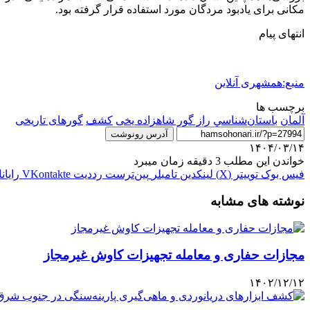
مکانی برای یادبود مردگان مورد استفاده قرار گرفته بود.
انتهای پیام
منبع:همشهری آنلاین
برچسب ها
آلمان
باستان‌شناسي
راز گور شاهزاده یخی
كشف
گورهای تاریخی
آدرس رونوشت
۱۴۰۴/۰۳/۱۴
خواندن این مطلب 3 دقیقه زمان میبرد
فیس بوک
توییتر (X)
لینکدین
‫تامبلر
‫پین‌ترست
‫رددیت
‫VKontakte
رایان
نوشته های مشابه
مجازات حفاری‌ و معامله تجهیزات کاوش‌ غیرمجاز
۱۴۰۲/۱۲/۱۲