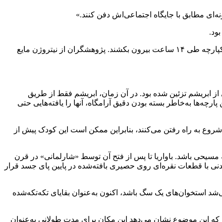
ونه‌ای مطابق با جایگاه اجتماعی‌اش دفن کنند.»
ود.
باستان‌شناسان تصمیم گرفتند محتویات کامل آرامگاه را با استفاده از نیتروژن مایع به‌سرعت منجمد کنند تا بتوانند آن را به‌صورت یک بلوک یکپارچه طی ۱۴ ساعت بیرون بکشند. پژوهشگران از نیتروژن مایع
ی از ابریشم تزئین شده بود. در آن زمان، ابریشم فقط از طریق
چه‌ها به‌خاطر بسته بودن دقیق آرامگاه، آنها را یافته‌هایی حتی
ه‌ای روی دستانش و تکه‌های نقره متصل به کفش‌هایش دفن شده بود. امروزه، بیشتر کودکان نوپا بین ۸ تا ۱۸ ماهگی شروع به راه رفتن می‌کنند، بنابراین ممکن است این کودک پیش از
ه مسیحی باشد. باواریا تا پس از فتح آن توسط «شارلمانی» در قرن
ی با قطعات نقره‌ای روی حصیری بافته‌شده در پایین پای جسد قرار
ی‌شد استخوان‌های یک سگ باشد، اکنون به‌عنوان بقایای تکه‌تکه‌شده‌
 که این موضوع نشان می‌دهد این مکان برای مدت طولانی به‌عنوان