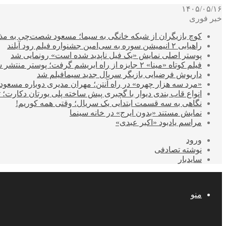
۱۴۰۵/۰۵/۱۶
خبر فوری
کوچ بازیگران از شبکه خانگی به سیما؛ مسعود شصت‌چی به مذ
راهیابی ۲ انیمیشن سوره به سی‌امین جشنواره فیلم رود آیلند
پوستر اصلی نمایش «یک فیل ناپدید شده است» رونمایی شد
فیلم کوتاه «مینا» ۲ جایزه از راه ابریشم گرفت؛ پوستر منتشر شد
داریوش فرضیایی بازیگر سریال جدید سیمافیلم شد
«مرد سه هزار چهره» در راه آنتن؛ مهران مدیری دوباره مسع
انواع قاب بندی دیوار با گچبری پیش ساخته پلی یورتان دکارت
نگاهی به سه قسمت ابتدایی یک سریال؛ وقتی همه کوریم!
نمایش مستند «بدون ایرج» در خانه سینما
مراسم یادبود «اکبر عبدی»
ورود
نوشته تصادفی
سایدبار
منو