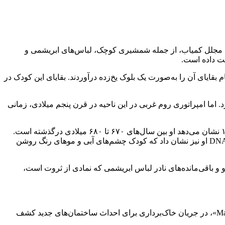
ی که بیش از ۱۳۰۰ سال پیش در جنوب آلمان به همراه اشیاء مجلل کمیاب، از جمله شمشیری کوچک، لباس‌های ابریشمی و
ایای آن را به‌صورت یک بلوک یخ‌زده درآوردند. بقایای این کودک در
پراتوری روم را مشخص می‌کرد. اما امپراتوری روم غربی در این ناحیه در قرن پنجم میلادی، زمانی
تحقیقات جدید شامل بررسی‌های کالبدشناسی است که سن کودک را در زمان مرگ،‌ حدود یک‌ونیم سال برآورد کرده‌اند و تاریخ‌گذاری کربن‌۱۴ نشان می‌دهد او بین سال‌های ۶۷۰ تا ۶۸۰ میلادی درگذشته است.
تحلیل ایزوتوپ‌های استرانسیوم در مینای دندان او نشان داد که او در همان منطقه متولد شده و عمدتاً با شیر مادر تغذیه شده است. بررسی DNA او نیز نشان داد که کودک چشم‌های آبی و موهای رنگ روشن
 و باقی‌مانده‌های نادر لباس ابریشمی که نمادی از ثروت است،
بر اساس بیانیه‌ای که در سال ۲۰۲۱ منتشر شده بود،‌ آرامگاه سنگی این کودک در میان بقایای ویلایی مربوط به دوران روم در نزدیکی «Mattsies»، در جریان خاک‌برداری برای احداث ساختمان‌های جدید کشف