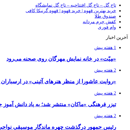
تاج گل – تاج گل افتتاحیه – تاج گل نمایشگاه
خرید بهترین قهوه | خرید قهوه | قهوه گرنیکا کافی
صندوق طلا
کفش چرم مردانه
وام فوری
آخرین اخبار
1 هفته پیش
«مِیّت» در خانه نمایش مهرگان روی صحنه می‌رود
2 هفته پیش
«روایت عاشورا از منظر هنرهای آئینی» در ارسبارا
2 هفته پیش
تیزر فرهنگی «ماکان» منتشر شد؛ به یاد دانش آموز جا
2 هفته پیش
رئیس جمهور درگذشت چهره ماندگار موسیقی نواحی 