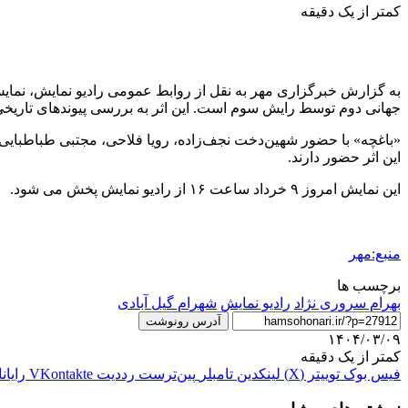
کمتر از یک دقیقه
به گزارش خبرگزاری مهر به نقل از روابط عمومی رادیو نمایش، نمایش را
جهانی دوم توسط رایش سوم است. این اثر به بررسی پیوندهای تاریخی با
«باغچه» با حضور شهین‌دخت نجف‌زاده، رویا فلاحی، مجتبی طباطبایی و
این اثر حضور دارند.
این نمایش امروز ۹ خرداد ساعت ۱۶ از رادیو نمایش پخش می شود.
منبع:مهر
برچسب ها
بهرام سروری نژاد
رادیو نمایش
شهرام گیل آبادی
آدرس رونوشت
۱۴۰۴/۰۳/۰۹
کمتر از یک دقیقه
فیس بوک
توییتر (X)
لینکدین
‫تامبلر
‫پین‌ترست
‫رددیت
‫VKontakte
رایان