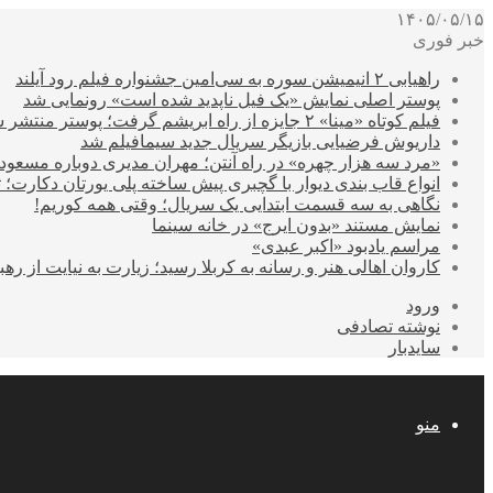
۱۴۰۵/۰۵/۱۵
خبر فوری
راهیابی ۲ انیمیشن سوره به سی‌امین جشنواره فیلم رود آیلند
پوستر اصلی نمایش «یک فیل ناپدید شده است» رونمایی شد
فیلم کوتاه «مینا» ۲ جایزه از راه ابریشم گرفت؛ پوستر منتشر شد
داریوش فرضیایی بازیگر سریال جدید سیمافیلم شد
«مرد سه هزار چهره» در راه آنتن؛ مهران مدیری دوباره مسع
انواع قاب بندی دیوار با گچبری پیش ساخته پلی یورتان دکارت
نگاهی به سه قسمت ابتدایی یک سریال؛ وقتی همه کوریم!
نمایش مستند «بدون ایرج» در خانه سینما
مراسم یادبود «اکبر عبدی»
کاروان اهالی هنر و رسانه به کربلا رسید؛ زیارت به نیایت از رهب
ورود
نوشته تصادفی
سایدبار
منو