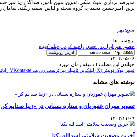
مدیرصدابرداری: میلاد ملکی، تدوین: مبین نامور، صداگذاری: امیر حسی
برین، امیرحسین محمدی، گروه صحنه و لباس: سمیه زنگنه، سامان رح
منبع:مهر
برچسب ها
حضور هنر ایران در جهان
راحله کرمی
فیلم کوتاه
آدرس رونوشت
۱۴۰۴/۰۵/۰۶
خواندن این مطلب 1 دقیقه زمان میبرد
فیس بوک
توییتر (X)
لینکدین
‫تامبلر
‫پین‌ترست
‫رددیت
‫VKontakte
رایان
نوشته های مشابه
تصویر مهران غفوریان و ستاره پسیانی در «زیبا صدایم کن
۱۴۰۲/۱۱/۰۹
آخرین وضعیت سلامتی اسدالله یکتا