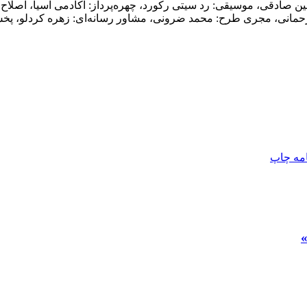
ن صادقی، موسیقی: رد سیتی رکورد، چهره‌پرداز: آکادمی آسیا، اصلاح ر
مانی، مجری طرح: محمد ضرونی، مشاور رسانه‌ای: زهره کردلو، پخش ب
امه
چاپ
»