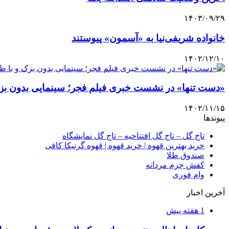
۱۴۰۳/۰۹/۲۹
خانواده شریفی‌نیا به «آسمون» پیوستند
۱۴۰۲/۱۲/۱۰
«دست تنها» در نشست خبری فیلم فجر؛ سینمایی بدون بز
۱۴۰۲/۱۱/۱۵
پیوندها
تاج گل – تاج گل افتتاحیه – تاج گل نمایشگاه
خرید بهترین قهوه | خرید قهوه | قهوه گرنیکا کافی
صندوق طلا
کفش چرم مردانه
وام فوری
آخرین اخبار
1 هفته پیش