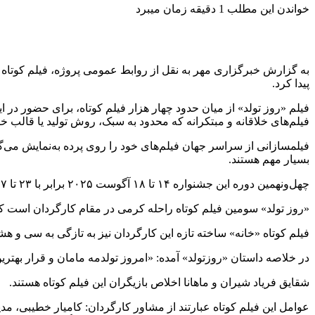
خواندن این مطلب 1 دقیقه زمان میبرد
پیدا کرد.
فیلم «روز تولد» از میان حدود چهار هزار فیلم کوتاه، برای حضور در
فیلم‌های خلاقانه و مبتکرانه که محدود به سبک، روش تولید یا قالب خ
فیلمسازانی از سراسر جهان فیلم‌های خود را روی پرده به‌نمایش می‌گذ
بسیار مهم هستند.
چهل‌ونهمین دوره این جشنواره ۱۴ تا ۱۸ آگوست ۲۰۲۵ برابر با ۲۳ تا ۲۷ مرداد در وایتراشتات (Weiterstadt) شهری در ایالت هسن آلمان برگزار خواهد شد.
«روز تولد» سومین فیلم کوتاه راحله کرمی در مقام کارگردان است که 
فیلم کوتاه «خانه» ساخته تازه این کارگردان نیز به تازگی به سی‌ و هشتمین دوره جشنواره بین‌المللی éo numériques et poétiques
در خلاصه داستان «روزتولد» آمده: «امروز تولدمه مامان و قرار بهتری
شقایق فریاد شیران و ماهانا اخلاص بازیگران این فیلم کوتاه هستند.
عوامل این فیلم کوتاه عبارتند از مشاور کارگردان: کامیار خطیبی، مد