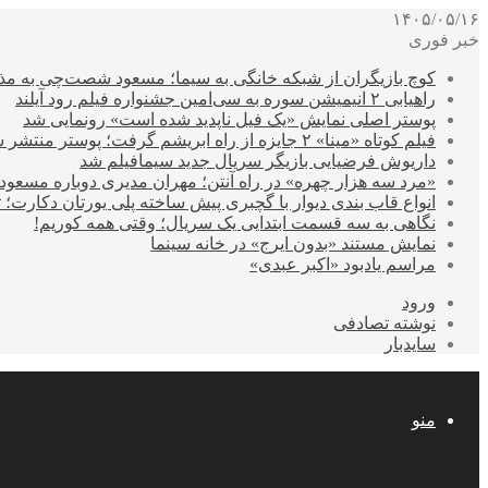
۱۴۰۵/۰۵/۱۶
خبر فوری
کوچ بازیگران از شبکه خانگی به سیما؛ مسعود شصت‌چی به مذ
راهیابی ۲ انیمیشن سوره به سی‌امین جشنواره فیلم رود آیلند
پوستر اصلی نمایش «یک فیل ناپدید شده است» رونمایی شد
فیلم کوتاه «مینا» ۲ جایزه از راه ابریشم گرفت؛ پوستر منتشر شد
داریوش فرضیایی بازیگر سریال جدید سیمافیلم شد
«مرد سه هزار چهره» در راه آنتن؛ مهران مدیری دوباره مسع
انواع قاب بندی دیوار با گچبری پیش ساخته پلی یورتان دکارت
نگاهی به سه قسمت ابتدایی یک سریال؛ وقتی همه کوریم!
نمایش مستند «بدون ایرج» در خانه سینما
مراسم یادبود «اکبر عبدی»
ورود
نوشته تصادفی
سایدبار
منو