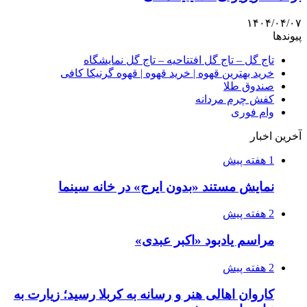
۱۴۰۴/۰۴/۰۷
پیوندها
تاج گل – تاج گل افتتاحیه – تاج گل نمایشگاه
خرید بهترین قهوه | خرید قهوه | قهوه گرنیکا کافی
صندوق طلا
کفش چرم مردانه
وام فوری
آخرین اخبار
1 هفته پیش
نمایش مستند «بدون ایرج» در خانه سینما
2 هفته پیش
مراسم یادبود «اکبر عبدی»
2 هفته پیش
کاروان اهالی هنر و رسانه به کربلا رسید؛ زیارت به