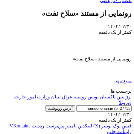
عکس > دریافتی
رونمایی از مستند «سلاح نفت»
۱۴۰۴/۰۲/۳۰
کمتر از یک دقیقه
رونمایی از مستند «سلاح نفت»
منبع:مهر
برچسب ها
آرژانتین
پاکستان
تونس
روسیه
عراق
لبنان
وزارت امور خارجه
ونزوئلا
آدرس رونوشت
۱۴۰۴/۰۲/۳۰
کمتر از یک دقیقه
فیس بوک
توییتر (X)
لینکدین
‫تامبلر
‫پین‌ترست
‫رددیت
‫VKontakte
رایانامه
چاپ