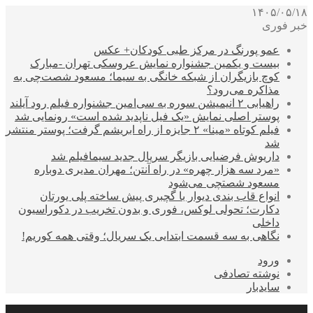
۱۴۰۵/۰۵/۱۸
خبر فوری
عمو پورنگ در مرکز طبی کودکان+ عکس
بیست و یکمین جشنواره نمایش عروسکی تهران -مبارک
کوچ بازیگران از شبکه خانگی به سیما؛ مسعود شصت‌چی به
مذاکره می‌رود؟
راهیابی ۲ انیمیشن سوره به سی‌امین جشنواره فیلم رود آیلند
پوستر اصلی نمایش «یک فیل ناپدید شده است» رونمایی شد
فیلم کوتاه «مینا» ۲ جایزه از راه ابریشم گرفت؛ پوستر منتشر
شد
داریوش فرضیایی بازیگر سریال جدید سیمافیلم شد
«مرد سه هزار چهره» در راه آنتن؛ مهران مدیری دوباره
مسعود شصتچی می‌شود
انواع قاب بندی دیوار با گچبری پیش ساخته پلی یورتان
دکارت؛ تحولی لوکس، فوری و بدون تخریب در دکوراسیون
داخلی
نگاهی به سه قسمت ابتدایی یک سریال؛ وقتی همه کوریم!
ورود
نوشته تصادفی
سایدبار