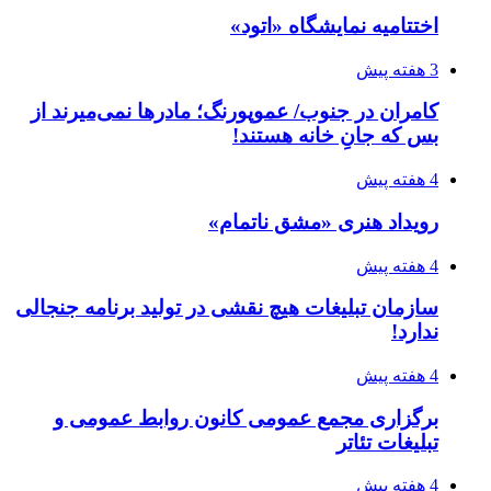
اختتامیه نمایشگاه «اتود»
3 هفته پیش
کامران در جنوب/ عموپورنگ؛ مادرها نمی‌میرند از
بس که جانِ خانه هستند!
4 هفته پیش
رویداد هنری «مشق ناتمام»
4 هفته پیش
سازمان تبلیغات هیچ نقشی در تولید برنامه جنجالی
ندارد!
4 هفته پیش
برگزاری مجمع عمومی کانون روابط عمومی و
تبلیغات تئاتر
4 هفته پیش