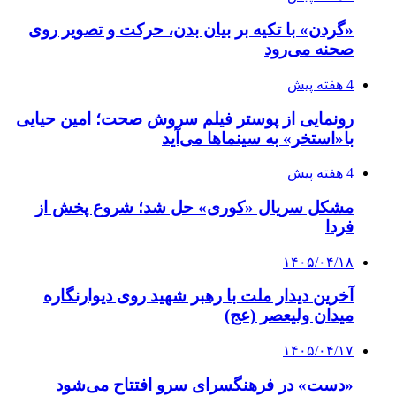
«گردن» با تکیه بر بیان بدن، حرکت و تصویر روی
صحنه می‌رود
4 هفته پیش
رونمایی از پوستر فیلم سروش صحت؛ امین حیایی
با«استخر» به سینماها می‌آید
4 هفته پیش
مشکل سریال «کوری» حل شد؛ شروع پخش از
فردا
۱۴۰۵/۰۴/۱۸
آخرین دیدار ملت با رهبر شهید روی دیوارنگاره
میدان ولیعصر (عج)
۱۴۰۵/۰۴/۱۷
«دست» در فرهنگسرای سرو افتتاح می‌شود