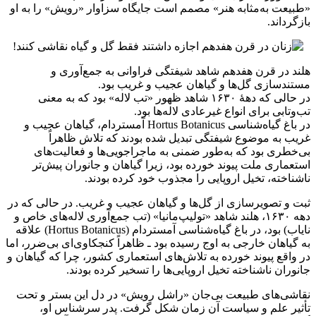
«طبیعت به‌مثابه هنر» مصمم است جایگاه سزاوار «رویش» را به او
بازگرداند.
هلند در قرن هفدهم شاهد شیفتگی فراوانی به جمع‌آوری و
مستندسازی گل‌ها و گیاهان عجیب و غریب بود.
در حالی که دههٔ ۱۶۳۰ شاهد ظهور «تب لاله» بود که به معنی
تب‌وتابی برای انواع غیرعادی لاله‌ها بود.
در باغ گیاه‌شناسی Hortus Botanicus آمستردام، گیاهان عجیب و
غریب به موضوع شیفتگی تبدیل شده بودند که تلاش ظاهراً
بی‌خطری بود که به‌طور ضمنی به ماجراجویی‌ها و فعالیت‌های
استعماری ملت پیوند خورده بود، زیرا گیاهان و جانوران پیش‌تر
ناشناخته، تخیل اروپایی را مجذوب خود کرده بودند.
ثبت و تصویرسازی از گل‌ها و گیاهان عجیب و غریب. در حالی که در
دهه ۱۶۳۰، هلند شاهد «تولیپ‌مانیا» (تب جمع‌آوری لاله‌های خاص و
نایاب) بود، در باغ گیاه‌شناسی آمستردام (Hortus Botanicus) علاقه
به گیاهان خارجی به اوج رسیده بود ـ ظاهراً کنجکاوی‌ای بی‌ضرر، اما
در واقع پیوند خورده به تلاش‌های استعماری کشور، چرا که گیاهان و
جانوران ناشناخته تخیل اروپایی‌ها را تسخیر کرده بودند.
نقاشی‌های طبیعت بی‌جان‌ «راشل رویش» در دل این بستر و تحت
تأثیر علم و سیاست آن زمان شکل گرفت. پدر سرشناس او،