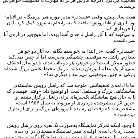
فعالیت می‌کرد، اگرچه آثارش هرگز به مهارت یا محبوبیت خواهرش
نرسیدند.
هفت سال پیش، وقتی «شیندلر» مدیر موزه هنر بیرمنگام در آلاباما
بود، اثری از «آنا رویش» یافت که سرانجام به موزه کمک کرد تا آن
را خریداری کند.
او می‌گوید که با آثار راشل تا حدی آشنا بوده، اما هیچ‌چیز درباره‌ی آنا
نمی‌دانست.
«شیندلر» گفت: «در ابتدا می‌خواستم نگاهی به آثار دو خواهر
بیندازم. راشل به موفقیتی چشمگیر می‌رسد، اما آنا چنین نمی‌کند.
چطور ممکن است؟ دو خواهر، هر دو بااستعداد، با دو سال اختلاف
سنی، از یک معلم آموزش دیده‌اند، در یک محیط علمی بزرگ شده‌اند
و یکی به چنین موفقیتی می‌رسد و دیگری نه؟»
اما با ادامه‌ی تحقیقاتش، متوجه شد که راشل رویش شایسته‌ی
نمایشگاهی بزرگ و مستقل است. او توضیح داد: «وقتی فهمیدم که
تا به حال هیچ نمایشگاه تک‌نفره‌ای برای راشل برگزار نشده، و
آخرین اثر منتشرشده درباره‌ی او مربوط به سال ۱۹۵۶ است،
مشخص شد که وقت آن رسیده تا پروژه‌ای بزرگ‌تر برای او تدارک
دیده شود.»
با وجود اینکه تمرکز نمایشگاه به‌صورت تک‌نفره روی راشل رویش
است، رد پای ایده‌ی اولیه‌ی مدیر نمایشگاه همچنان در آن دیده
می‌شود. آثار معدودی از آنا رویش نیز در نمایشگاه گنجانده شده و در