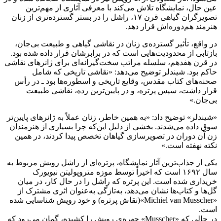
عین حال، نمایشگاه تلاش می‌کند با معرفی آثاری از مهم‌ترین
تصویرگران گیاهی قرن ۱۷، راشل را در بستر گسترده‌تری از زنان
هنرمند هم‌دوره‌اش قرار دهد.
در واقع، تأثیر گسترده‌ی زنان در نقاشی گیاهی و طبیعت بی‌جان،
بازتابی از محدودیت‌هایی است که در برابرشان قرار داده شده بود.
در قرن هفدهم، سلسله‌ مراتب سخت‌گیرانه‌ای برای ژانرهای نقاشی
حاکم بود. شیندلر توضیح می‌دهد: «نقاشی تاریخی که شامل
صحنه‌های کتاب مقدس، وقایع تاریخی و اسطوره‌ها بود ـ‌ در رأس
قرار داشت، سپس پرتره، و در پایین‌ترین رده، نقاشی طبیعت
بی‌جان.»
«شیندلر» توضیح داد: «به همین خاطر، زنان عملاً به ژانرهای پایین‌تر
سوق داده می‌شدند. بخشی از دلیل این‌که چرا بسیاری از هنرمندان
زن آن دوران در تصویرسازی گیاهان تخصص پیدا کردند، در همین
نکته نهفته است.»
یکی از جذاب‌ترین آثار نمایشگاه، پرتره‌ای از راشل رویش مربوط به
سال ۱۶۹۲ است که اخیراً توسط موزه متروپولیتن نیویورک
خریداری شده است. این پرتره که راشل را در حال کار، در میان
گل‌ها و کتاب‌ها نشان می‌دهد، به‌تازگی به‌عنوان اثری مشترک از
«Michiel van Musscher»(نقاش پرتره) و خود رویش شناسایی شده
است.
در حالی که «Musscher» چهره‌ی رویش را کشیده، گمان می‌رود که