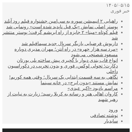
۱۴۰۵/۰۵/۱۵
خبر فوری
راهیابی ۲ انیمیشن سوره به سی‌امین جشنواره فیلم رود آیلند
پوستر اصلی نمایش «یک فیل ناپدید شده است» رونمایی شد
فیلم کوتاه «مینا» ۲ جایزه از راه ابریشم گرفت؛ پوستر منتشر
شد
داریوش فرضیایی بازیگر سریال جدید سیمافیلم شد
«مرد سه هزار چهره» در راه آنتن؛ مهران مدیری دوباره
مسعود شصتچی می‌شود
انواع قاب بندی دیوار با گچبری پیش ساخته پلی یورتان
دکارت؛ تحولی لوکس، فوری و بدون تخریب در دکوراسیون
داخلی
نگاهی به سه قسمت ابتدایی یک سریال؛ وقتی همه کوریم!
نمایش مستند «بدون ایرج» در خانه سینما
مراسم یادبود «اکبر عبدی»
کاروان اهالی هنر و رسانه به کربلا رسید؛ زیارت به نیایت از
رهبر شهید
ورود
نوشته تصادفی
سایدبار