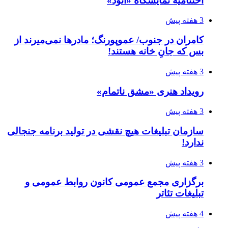
اختتامیه نمایشگاه «اتود»
3 هفته پیش
کامران در جنوب/ عموپورنگ؛ مادرها نمی‌میرند از
بس که جانِ خانه هستند!
3 هفته پیش
رویداد هنری «مشق ناتمام»
3 هفته پیش
سازمان تبلیغات هیچ نقشی در تولید برنامه جنجالی
ندارد!
3 هفته پیش
برگزاری مجمع عمومی کانون روابط عمومی و
تبلیغات تئاتر
4 هفته پیش