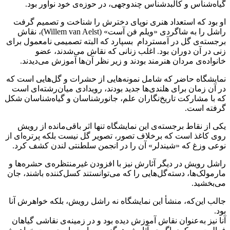
گیاه‌شناس و کالبدشناس چندوجهی، در حوزه‌ی خود نوآور بود.
او بود که استعداد هنری نوپای دخترش را شناخت و تصمیم گرفت
راشل را به شاگردی «ویلم فن آست» (Willem van Aelst)، نقاش
برجسته‌ی گل در آمستردام بسپارد که البته تصمیمی نامعمول برای
زنی در آن دوران بود. اغلب زنانی که نقاش می‌شدند، عضو
خانواده‌ی مردان هنرمند بودند و زیر نظر آن‌ها آموزش می‌دیدند.
نمایشگاه حاضر که شامل نمونه‌هایی از حشرات و گل‌هایی است که
در آن زمان برای هلندی‌ها جدید بودند، رویدادی میان‌رشته‌ای‌ است
که با مشارکت تاریخ‌نگاران علم، جانورشناسان و گیاه‌شناسان شکل
گرفته است.
یکی از نقاط برجسته‌ی این نمایشگاه تنها اثر باقی‌مانده از رویش
روی کاغذ است که برخلاف تصور، تصویر گل نیست بلکه پرتره‌ای از
نوعی وزغ که «شیندلر» آن را در انجمن سلطنتی لندن کشف کرد.
راشل رویش در دیگر آثارش نیز با افزودن غیرمنتظره‌ی حشره‌ها و
مارمولک‌ها، دسته‌گل‌هایی را که می‌توانستند کسل‌کننده باشند، جان
می‌بخشید.
جالب این‌که، منشأ این نمایشگاه نه راشل رویش، بلکه خواهرش آنا
بود.
آنا نیز به‌عنوان نقاش آموزش دیده بود و در زمینه‌ی نقاشی گیاهان