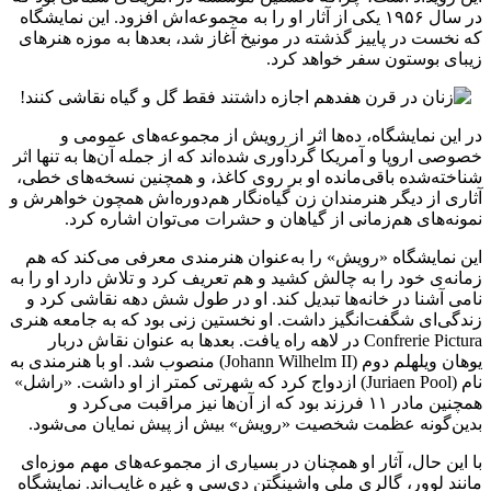
در سال ۱۹۵۶ یکی از آثار او را به مجموعه‌اش افزود. این نمایشگاه
که نخست در پاییز گذشته در مونیخ آغاز شد، بعدها به موزه هنرهای
زیبای بوستون سفر خواهد کرد.
در این نمایشگاه، ده‌ها اثر از رویش از مجموعه‌های عمومی و
خصوصی اروپا و آمریکا گردآوری شده‌اند که از جمله آن‌ها به تنها اثر
شناخته‌شده باقی‌مانده او بر روی کاغذ، و همچنین نسخه‌های خطی،
آثاری از دیگر هنرمندان زن گیاه‌نگار هم‌دوره‌اش همچون خواهرش و
نمونه‌های هم‌زمانی از گیاهان و حشرات می‌توان اشاره کرد.
این نمایشگاه «رویش» را به‌عنوان هنرمندی معرفی می‌کند که هم
زمانه‌ی خود را به چالش کشید و هم تعریف کرد و تلاش دارد او را به
نامی آشنا در خانه‌ها تبدیل کند. او در طول شش دهه نقاشی کرد و
زندگی‌ای شگفت‌انگیز داشت. او نخستین زنی بود که به جامعه هنری
Confrerie Pictura در لاهه راه یافت. بعدها به‌ عنوان نقاش دربار
یوهان ویلهلم دوم (Johann Wilhelm II) منصوب شد. او با هنرمندی به
نام (Juriaen Pool) ازدواج کرد که شهرتی کمتر از او داشت. «راشل»
همچنین مادر ۱۱ فرزند بود که از آن‌ها نیز مراقبت می‌کرد و
بدین‌گونه عظمت شخصیت «رویش» بیش از پیش نمایان می‌شود.
با این حال، آثار او همچنان در بسیاری از مجموعه‌های مهم موزه‌ای
مانند لوور، گالری ملی واشینگتن دی‌سی و غیره غایب‌اند. نمایشگاه