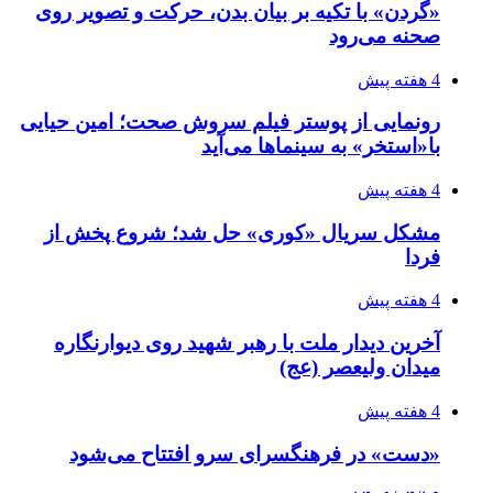
«گردن» با تکیه بر بیان بدن، حرکت و تصویر روی
صحنه می‌رود
4 هفته پیش
رونمایی از پوستر فیلم سروش صحت؛ امین حیایی
با«استخر» به سینماها می‌آید
4 هفته پیش
مشکل سریال «کوری» حل شد؛ شروع پخش از
فردا
4 هفته پیش
آخرین دیدار ملت با رهبر شهید روی دیوارنگاره
میدان ولیعصر (عج)
4 هفته پیش
«دست» در فرهنگسرای سرو افتتاح می‌شود