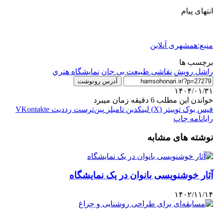
انتهای پیام
منبع:همشهری آنلاین
برچسب ها
راشل رویش
نقاشی طبیعت بی جان
نمایشگاه هنري
آدرس رونوشت
۱۴۰۴/۰۱/۳۱
خواندن این مطلب 6 دقیقه زمان میبرد
فیس بوک
توییتر (X)
لینکدین
‫تامبلر
‫پین‌ترست
‫رددیت
‫VKontakte
رایانامه
چاپ
نوشته های مشابه
آثار خوشنویسی بانوان در یک نمایشگاه
۱۴۰۲/۱۱/۱۴