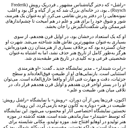
«راشل» که دختر گیاه‌شناس مشهور ـ فردریک رویش (Frederik
Ruysch) ـ بود، در خانه‌ای بزرگ شد که پر از گیاه و گل بود و اغلب
نمونه‌هایی را در دفتر پدرش نقاشی می‌کرد. او به‌عنوان یک هنرمند،
شور و شوق خود را برای هنر و علم در هم آمیخت تا چشم‌اندازهای
غیرممکن ولی شگفت‌انگیزش را جان بخشد.
او که یک استعداد درخشان بود، در اوایل قرن هجدهم، از سوی
بسیاری به‌عنوان مشهورترین نقاش هلند شناخته می‌شد. شهرت او
چنان گسترده بود که برخلاف بسیاری از هنرمندان زن هم‌دوره‌اش،
هرگز به‌طور کامل از تاریخ هنر حذف نشد، اما به اشتباه به‌عنوان
شخصیتی فرعی و نه کلیدی در تاریخ هنر طبقه‌بندی شد.
«رابرت شیندلر» ـ مدیر نمایشگاه جدید ـ گفت: «او هنرمندی
استثنایی است. بازنمایی‌های او از طبیعت فوق‌العاده‌اند و سطح
جزئیات، دقت و مهارت فنی آثار او واقعاً خارق‌العاده است. می‌توان
او را در بستر اواخر قرن هفدهم و اوایل قرن هجدهم قرار داد، در
تلاقی میان هنر، طبیعت و علم.»
اکنون، قرن‌ها پس از آن دوران، «رویش» با نمایشگاه «راشل رویش:
طبیعت در هنر» دوباره به کانون توجه بازمی‌گردد. این رویداد
نخستین نمایشگاه اختصاصی آثار او محسوب می‌شود. این نمایشگاه
که توسط «شیندلر» سازماندهی شده است، هفته گذشته در موزه
هنر تولیدو در اوهایو افتتاح شد. موزه تولیدو، مکانی شایسته برای
این رویداد است، چراکه نخستین مؤسسه در آمریکای شمالی بود که