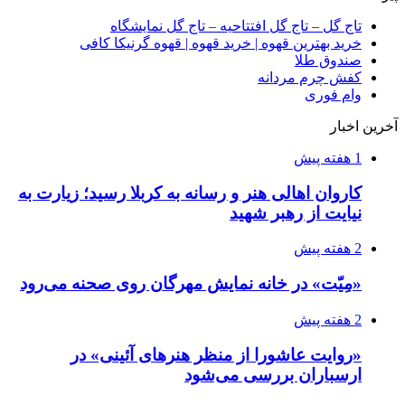
تاج گل – تاج گل افتتاحیه – تاج گل نمایشگاه
خرید بهترین قهوه | خرید قهوه | قهوه گرنیکا کافی
صندوق طلا
کفش چرم مردانه
وام فوری
آخرین اخبار
1 هفته پیش
کاروان اهالی هنر و رسانه به کربلا رسید؛ زیارت به
نیایت از رهبر شهید
2 هفته پیش
«مِیّت» در خانه نمایش مهرگان روی صحنه می‌رود
2 هفته پیش
«روایت عاشورا از منظر هنرهای آئینی» در
ارسباران بررسی می‌شود