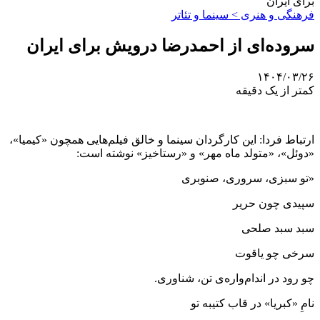
برای ایران
فرهنگی و هنری > سینما و تئاتر
سروده‌ای از احمدرضا درویش برای ایران
۱۴۰۴/۰۳/۲۶
کمتر از یک دقیقه
ارتباط فردا: این کارگردان سینما و خالق فیلم‌هایی همچون «کیمیا»،
«دوئل»، «متولد ماه مهر» و «رستاخیز» نوشته است:
«تو سبزی، سروری، صنوبری
سپیدی چون حریر
سبد سبد صلحی
سرخی چو یاقوت
چو رود در اندام‌واره‌ی تن، شناوری‌.
نامِ «کبریا» در قاب کتیبه تو