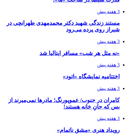
3 هفته پیش
مستند زندگی شهید دکتر محمدمهدی طهرانچی در
شیراز روی پرده می‌رود
3 هفته پیش
«نه مثل هر شب» مسافر ایتالیا شد
3 هفته پیش
اختتامیه نمایشگاه «اتود»
3 هفته پیش
کامران در جنوب/ عموپورنگ؛ مادرها نمی‌میرند از
بس که جانِ خانه هستند!
3 هفته پیش
رویداد هنری «مشق ناتمام»