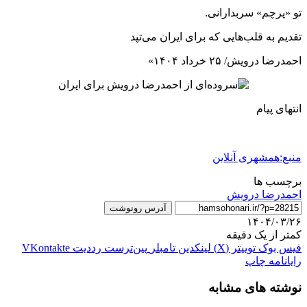
تو «پرچم» سربدارانی.
تقدیم به قلب‌هایی که برای ایران می‌تپد
احمدرضا درویش/ ۲۵ خرداد ۱۴۰۴»
انتهای پیام
منبع:همشهری آنلاین
برچسب ها
احمدرضا درویش
آدرس رونوشت
۱۴۰۴/۰۳/۲۶
کمتر از یک دقیقه
فیس بوک
توییتر (X)
لینکدین
‫تامبلر
‫پین‌ترست
‫رددیت
‫VKontakte
رایانامه
چاپ
نوشته های مشابه