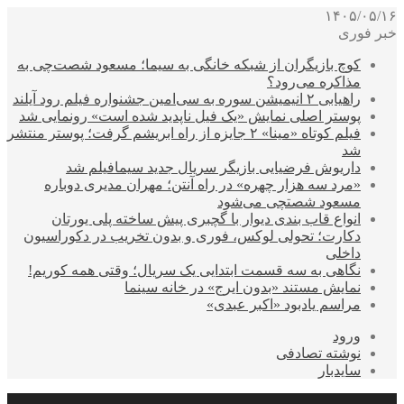
۱۴۰۵/۰۵/۱۶
خبر فوری
کوچ بازیگران از شبکه خانگی به سیما؛ مسعود شصت‌چی به
مذاکره می‌رود؟
راهیابی ۲ انیمیشن سوره به سی‌امین جشنواره فیلم رود آیلند
پوستر اصلی نمایش «یک فیل ناپدید شده است» رونمایی شد
فیلم کوتاه «مینا» ۲ جایزه از راه ابریشم گرفت؛ پوستر منتشر
شد
داریوش فرضیایی بازیگر سریال جدید سیمافیلم شد
«مرد سه هزار چهره» در راه آنتن؛ مهران مدیری دوباره
مسعود شصتچی می‌شود
انواع قاب بندی دیوار با گچبری پیش ساخته پلی یورتان
دکارت؛ تحولی لوکس، فوری و بدون تخریب در دکوراسیون
داخلی
نگاهی به سه قسمت ابتدایی یک سریال؛ وقتی همه کوریم!
نمایش مستند «بدون ایرج» در خانه سینما
مراسم یادبود «اکبر عبدی»
ورود
نوشته تصادفی
سایدبار