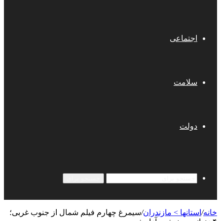
اجتماعی
سلامت
دولت
جستجو برای
خانه
/
استانها > مازندران
/
سیمرغ چهارم فیلم شمال از جنوب غربی؛