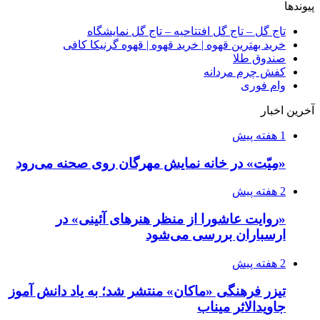
پیوندها
تاج گل – تاج گل افتتاحیه – تاج گل نمایشگاه
خرید بهترین قهوه | خرید قهوه | قهوه گرنیکا کافی
صندوق طلا
کفش چرم مردانه
وام فوری
آخرین اخبار
1 هفته پیش
«مِیّت» در خانه نمایش مهرگان روی صحنه می‌رود
2 هفته پیش
«روایت عاشورا از منظر هنرهای آئینی» در
ارسباران بررسی می‌شود
2 هفته پیش
تیزر فرهنگی «ماکان» منتشر شد؛ به یاد دانش آموز
جاویدالاثر میناب