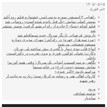
۱۴۰۵/۰۵/۱۵
خبر فوری
راهیابی ۲ انیمیشن سوره به سی‌امین جشنواره فیلم رود آیلند
پوستر اصلی نمایش «یک فیل ناپدید شده است» رونمایی شد
فیلم کوتاه «مینا» ۲ جایزه از راه ابریشم گرفت؛ پوستر منتشر
شد
داریوش فرضیایی بازیگر سریال جدید سیمافیلم شد
«مرد سه هزار چهره» در راه آنتن؛ مهران مدیری دوباره
مسعود شصتچی می‌شود
انواع قاب بندی دیوار با گچبری پیش ساخته پلی یورتان
دکارت؛ تحولی لوکس، فوری و بدون تخریب در دکوراسیون
داخلی
نگاهی به سه قسمت ابتدایی یک سریال؛ وقتی همه کوریم!
نمایش مستند «بدون ایرج» در خانه سینما
مراسم یادبود «اکبر عبدی»
کاروان اهالی هنر و رسانه به کربلا رسید؛ زیارت به نیایت از
رهبر شهید
ورود
نوشته تصادفی
سایدبار