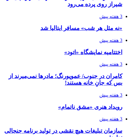
شیراز روی پرده می‌رود
3 هفته پیش
«نه مثل هر شب» مسافر ایتالیا شد
3 هفته پیش
اختتامیه نمایشگاه «اتود»
3 هفته پیش
کامران در جنوب/ عموپورنگ؛ مادرها نمی‌میرند از
بس که جانِ خانه هستند!
3 هفته پیش
رویداد هنری «مشق ناتمام»
3 هفته پیش
سازمان تبلیغات هیچ نقشی در تولید برنامه جنجالی