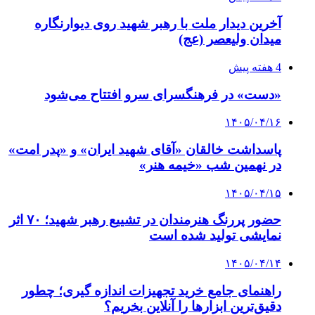
آخرین دیدار ملت با رهبر شهید روی دیوارنگاره
میدان ولیعصر (عج)
4 هفته پیش
«دست» در فرهنگسرای سرو افتتاح می‌شود
۱۴۰۵/۰۴/۱۶
پاسداشت خالقان «آقای شهید ایران» و «پدر امت»
در نهمین شب «خیمه هنر»
۱۴۰۵/۰۴/۱۵
حضور پررنگ هنرمندان در تشییع رهبر شهید؛ ۷۰ اثر
نمایشی تولید شده است
۱۴۰۵/۰۴/۱۴
راهنمای جامع خرید تجهیزات اندازه گیری؛ چطور
دقیق‌ترین ابزارها را آنلاین بخریم؟