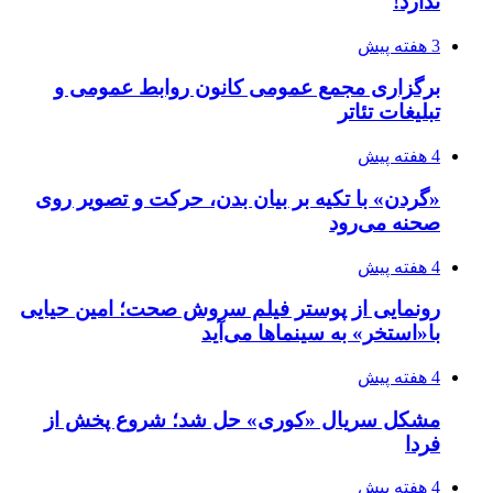
ندارد!
3 هفته پیش
برگزاری مجمع عمومی کانون روابط عمومی و
تبلیغات تئاتر
4 هفته پیش
«گردن» با تکیه بر بیان بدن، حرکت و تصویر روی
صحنه می‌رود
4 هفته پیش
رونمایی از پوستر فیلم سروش صحت؛ امین حیایی
با«استخر» به سینماها می‌آید
4 هفته پیش
مشکل سریال «کوری» حل شد؛ شروع پخش از
فردا
4 هفته پیش