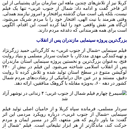
کربلا نیز از تلاش‌های چندین ماهه این سازمان برای پشتیبانی از این
اثر فاخر گفت و ادامه داد: شمال از جنوب غربی» تنها یک فیلم
نیست، بلکه پلی است میان گذشته پرافتخار و امروز نیازمند همدلی.
وقتی هنرمند با نیت الهی، افتخار خود را با مردم شریک می‌شود،
آن‌گاه هنر نقش واقعی خود را ایفا کرده است. این اقدام، الگویی
است برای همه هنرمندانی که دغدغه مردم دارند.
بزرگ‌ترین پروژه سینمایی مازندران پس از انقلاب
فیلم سینمایی «شمال از جنوب غربی» به کارگردانی حمید
زرگرنژاد
و تهیه‌کنندگی مهدی مددکار، با حمایت سردار مسلمی و بنیاد روایت
فتح، به‌عنوان بزرگ‌ترین و نخستین پروژه سینمایی استان مازندران
پس از انقلاب اسلامی شناخته می‌شود. این فیلم در بیش از ۲۴۰
لوکیشن متنوع در سطح استان تولید شده و تلاش کرده تا روایت
دقیق، مستند و در عین حال دراماتیکی از رشادت‌های مردم شمال
کشور در دهه ۶۰، به‌ویژه مقابله با گروهک منافقین، ارائه دهد.
سردار مسلمی، فرمانده سپاه کربلا و از حامیان اصلی تولید فیلم
سینمایی «شمال از جنوب غربی»، درباره رویکرد مردمی این اثر
گفت: ما باور داریم که هنر متعهد، اگر در مسیر ایمان و مردم
حرکت کند، ماندگارتر از هر ابزار تبلیغاتی است. فیلم “شمال از