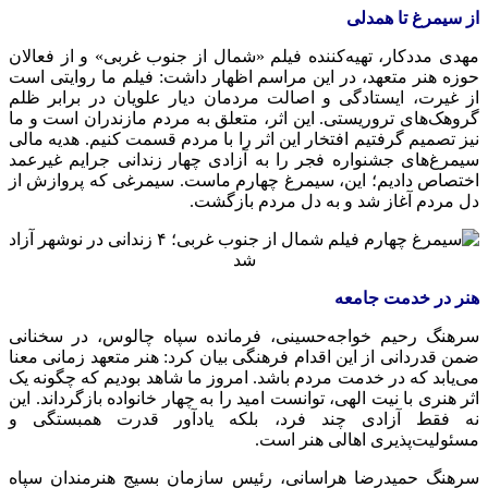
از سیمرغ تا همدلی
مهدی مددکار، تهیه‌کننده فیلم «شمال از جنوب غربی» و از فعالان
حوزه هنر متعهد، در این مراسم اظهار داشت: فیلم ما روایتی است
از غیرت، ایستادگی و اصالت مردمان دیار علویان در برابر ظلم
گروهک‌های تروریستی. این اثر، متعلق به مردم مازندران است و ما
نیز تصمیم گرفتیم افتخار این اثر را با مردم قسمت کنیم. هدیه مالی
سیمرغ‌های جشنواره فجر را به آزادی چهار زندانی جرایم غیرعمد
اختصاص دادیم؛ این، سیمرغ چهارم ماست. سیمرغی که پروازش از
دل مردم آغاز شد و به دل مردم بازگشت.
هنر در خدمت جامعه
سرهنگ رحیم خواجه‌حسینی، فرمانده سپاه چالوس، در سخنانی
ضمن قدردانی از این اقدام فرهنگی بیان کرد: هنر متعهد زمانی معنا
می‌یابد که در خدمت مردم باشد. امروز ما شاهد بودیم که چگونه یک
اثر هنری با نیت الهی، توانست امید را به چهار خانواده بازگرداند. این
نه فقط آزادی چند فرد، بلکه یادآور قدرت همبستگی و
مسئولیت‌پذیری اهالی هنر است.
سرهنگ حمیدرضا هراسانی، رئیس سازمان بسیج هنرمندان سپاه