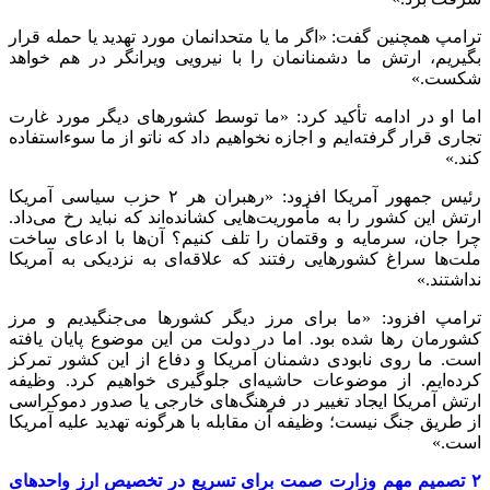
ترامپ همچنین گفت: «اگر ما یا متحدانمان مورد تهدید یا حمله قرار
بگیریم، ارتش ما دشمنانمان را با نیرویی ویرانگر در هم خواهد
شکست.»
اما او در ادامه تأکید کرد: «ما توسط کشورهای دیگر مورد غارت
تجاری قرار گرفته‌ایم و اجازه نخواهیم داد که ناتو از ما سوءاستفاده
کند.»
رئیس جمهور آمریکا افزود: «رهبران هر ۲ حزب سیاسی آمریکا
ارتش این کشور را به مأموریت‌هایی کشانده‌اند که نباید رخ می‌داد.
چرا جان، سرمایه و وقتمان را تلف کنیم؟ آن‌ها با ادعای ساخت
ملت‌ها سراغ کشورهایی رفتند که علاقه‌ای به نزدیکی به آمریکا
نداشتند.»
ترامپ افزود: «ما برای مرز دیگر کشورها می‌جنگیدیم و مرز
کشورمان رها شده بود. اما در دولت من این موضوع پایان یافته
است. ما روی نابودی دشمنان آمریکا و دفاع از این کشور تمرکز
کرده‌ایم. از موضوعات حاشیه‌ای جلوگیری خواهیم کرد. وظیفه
ارتش آمریکا ایجاد تغییر در فرهنگ‌های خارجی یا صدور دموکراسی
از طریق جنگ نیست؛ وظیفه آن مقابله با هرگونه تهدید علیه آمریکا
است.»
۲ تصمیم مهم وزارت صمت برای تسریع در تخصیص ارز واحدهای