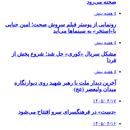
صحنه می‌رود
4 هفته پیش
رونمایی از پوستر فیلم سروش صحت؛ امین حیایی
با«استخر» به سینماها می‌آید
4 هفته پیش
مشکل سریال «کوری» حل شد؛ شروع پخش از
فردا
4 هفته پیش
آخرین دیدار ملت با رهبر شهید روی دیوارنگاره
میدان ولیعصر (عج)
۱۴۰۵/۰۴/۱۷
«دست» در فرهنگسرای سرو افتتاح می‌شود
۱۴۰۵/۰۴/۱۶