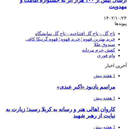
ارسال بیش از ۱۰۰ هزار اثر به جشنواره امامت و
مهدویت
۱۴۰۲/۱۰/۲۳
پیوندها
تاج گل – تاج گل افتتاحیه – تاج گل نمایشگاه
خرید بهترین قهوه | خرید قهوه | قهوه گرنیکا کافی
صندوق طلا
کفش چرم مردانه
وام فوری
آخرین اخبار
1 هفته پیش
مراسم یادبود «اکبر عبدی»
1 هفته پیش
کاروان اهالی هنر و رسانه به کربلا رسید؛ زیارت به
نیایت از رهبر شهید
2 هفته پیش