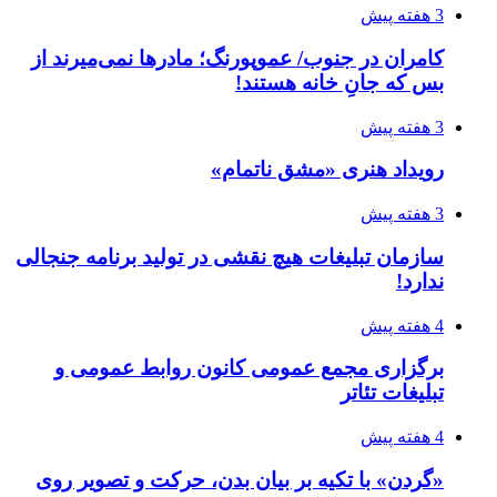
3 هفته پیش
کامران در جنوب/ عموپورنگ؛ مادرها نمی‌میرند از
بس که جانِ خانه هستند!
3 هفته پیش
رویداد هنری «مشق ناتمام»
3 هفته پیش
سازمان تبلیغات هیچ نقشی در تولید برنامه جنجالی
ندارد!
4 هفته پیش
برگزاری مجمع عمومی کانون روابط عمومی و
تبلیغات تئاتر
4 هفته پیش
«گردن» با تکیه بر بیان بدن، حرکت و تصویر روی