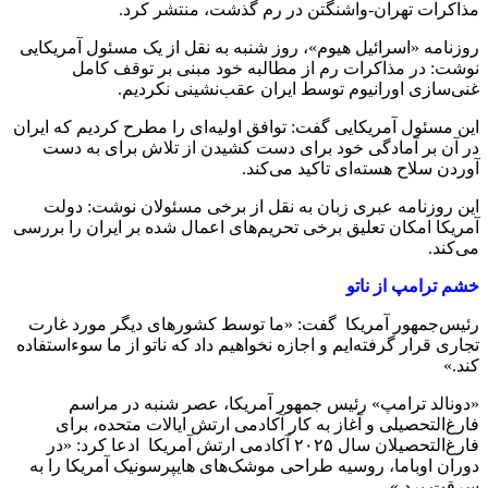
مذاکرات تهران-واشنگتن در رم گذشت، منتشر کرد.
روزنامه «اسرائیل هیوم»، روز شنبه به نقل از یک مسئول آمریکایی
نوشت: در مذاکرات رم از مطالبه خود مبنی بر توقف کامل
غنی‌سازی اورانیوم توسط ایران عقب‌نشینی نکردیم.
این مسئول آمریکایی گفت: توافق اولیه‌ای را مطرح کردیم که ایران
در آن بر آمادگی خود برای دست کشیدن از تلاش برای به دست
آوردن سلاح هسته‌ای تاکید می‌کند.
این روزنامه عبری زبان به نقل از برخی مسئولان نوشت: دولت
آمریکا امکان تعلیق برخی تحریم‌های اعمال شده بر ایران را بررسی
می‌کند.
خشم ترامپ از ناتو
رئیس‌جمهور آمریکا گفت: «ما توسط کشورهای دیگر مورد غارت
تجاری قرار گرفته‌ایم و اجازه نخواهیم داد که ناتو از ما سوءاستفاده
کند.»
«دونالد ترامپ» رئیس جمهور آمریکا، عصر شنبه در مراسم
فارغ‌التحصیلی و آغاز به کار آکادمی ارتش ایالات متحده، برای
فارغ‌التحصیلان سال ۲۰۲۵ آکادمی ارتش آمریکا ادعا کرد: «در
دوران اوباما، روسیه طراحی موشک‌های هایپرسونیک آمریکا را به
سرقت برد.»