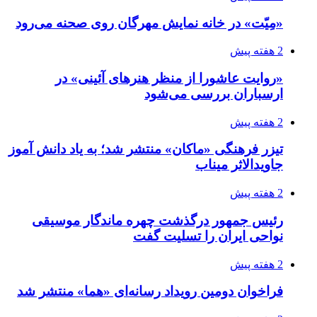
«مِیّت» در خانه نمایش مهرگان روی صحنه می‌رود
2 هفته پیش
«روایت عاشورا از منظر هنرهای آئینی» در
ارسباران بررسی می‌شود
2 هفته پیش
تیزر فرهنگی «ماکان» منتشر شد؛ به یاد دانش آموز
جاویدالاثر میناب
2 هفته پیش
رئیس جمهور درگذشت چهره ماندگار موسیقی
نواحی ایران را تسلیت گفت
2 هفته پیش
فراخوان دومین رویداد رسانه‌ای «هما» منتشر شد