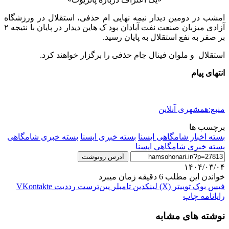
امشب در دومین دیدار نیمه نهایی ام حذفی، استقلال در ورزشگاه
آزادی میزبان صنعت نفت آبادان بود ک هاین دیدار در پایان با نتیجه ۲
بر صفر به نفع استقلال به پایان رسید.
استقلال و ملوان فینال جام حذفی را برگزار خواهند کرد.
انتهای پیام
منبع:همشهری آنلاین
برچسب ها
بسته اخبار شامگاهی ایسنا
بسته خبری ایسنا
بسته خبری شامگاهی
بسته خبری شامگاهی ایسنا
آدرس رونوشت
۱۴۰۴/۰۳/۰۴
خواندن این مطلب 6 دقیقه زمان میبرد
فیس بوک
توییتر (X)
لینکدین
‫تامبلر
‫پین‌ترست
‫رددیت
‫VKontakte
رایانامه
چاپ
نوشته های مشابه