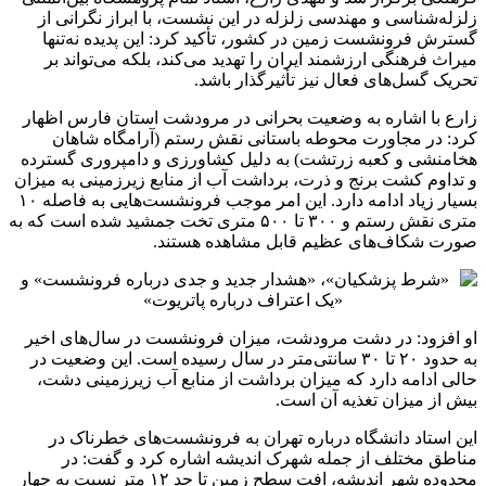
زلزله‌شناسی و مهندسی زلزله در این نشست، با ابراز نگرانی از
گسترش فرونشست زمین در کشور، تأکید کرد: این پدیده نه‌تنها
میراث فرهنگی ارزشمند ایران را تهدید می‌کند، بلکه می‌تواند بر
تحریک گسل‌های فعال نیز تأثیرگذار باشد.
زارع با اشاره به وضعیت بحرانی در مرودشت استان فارس اظهار
کرد: در مجاورت محوطه باستانی نقش رستم (آرامگاه شاهان
هخامنشی و کعبه زرتشت) به دلیل کشاورزی و دامپروری گسترده
و تداوم کشت برنج و ذرت، برداشت آب از منابع زیرزمینی به میزان
بسیار زیاد ادامه دارد. این امر موجب فرونشست‌هایی به فاصله ۱۰
متری نقش رستم و ۳۰۰ تا ۵۰۰ متری تخت جمشید شده است که به
صورت شکاف‌های عظیم قابل مشاهده هستند.
او افزود: در دشت مرودشت، میزان فرونشست در سال‌های اخیر
به حدود ۲۰ تا ۳۰ سانتی‌متر در سال رسیده است. این وضعیت در
حالی ادامه دارد که میزان برداشت از منابع آب زیرزمینی دشت،
بیش از میزان تغذیه آن است.
این استاد دانشگاه درباره تهران به فرونشست‌های خطرناک در
مناطق مختلف از جمله شهرک اندیشه اشاره کرد و گفت: در
محدوده شهر اندیشه، افت سطح زمین تا حد ۱۲ متر نسبت به چهار