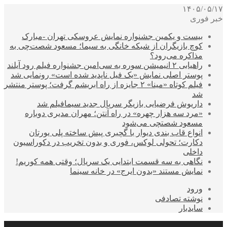
۱۴۰۵/۰۵/۱۷
خبر فوری
بیست و یکمین جشنواره نمایش عروسکی تهران -مبارک
کوچ بازیگران از شبکه خانگی به سیما؛ مسعود شصت‌چی به
مذاکره می‌رود؟
راهیابی ۲ انیمیشن سوره به سی‌امین جشنواره فیلم رود آیلند
پوستر اصلی نمایش «یک فیل ناپدید شده است» رونمایی شد
فیلم کوتاه «مینا» ۲ جایزه از راه ابریشم گرفت؛ پوستر منتشر
شد
داریوش فرضیایی بازیگر سریال جدید سیمافیلم شد
«مرد سه هزار چهره» در راه آنتن؛ مهران مدیری دوباره
مسعود شصتچی می‌شود
انواع قاب بندی دیوار با گچبری پیش ساخته پلی یورتان
دکارت؛ تحولی لوکس، فوری و بدون تخریب در دکوراسیون
داخلی
نگاهی به سه قسمت ابتدایی یک سریال؛ وقتی همه کوریم!
نمایش مستند «بدون ایرج» در خانه سینما
ورود
نوشته تصادفی
سایدبار