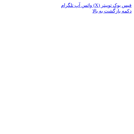
فیس بوک
توییتر (X)
واتس آپ
تلگرام
دکمه بازگشت به بالا