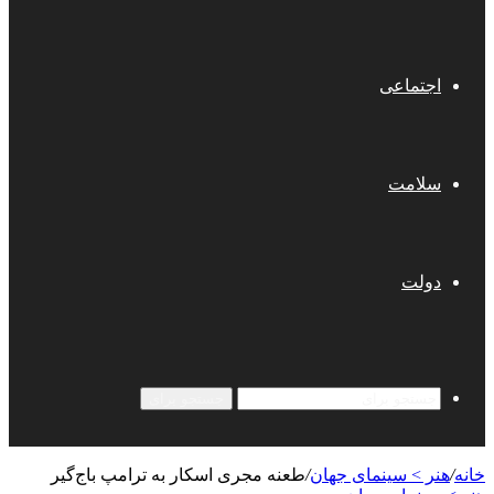
اجتماعی
سلامت
دولت
جستجو برای
خانه
/
هنر > سینمای جهان
/
طعنه مجری اسکار به ترامپ باج‌گیر