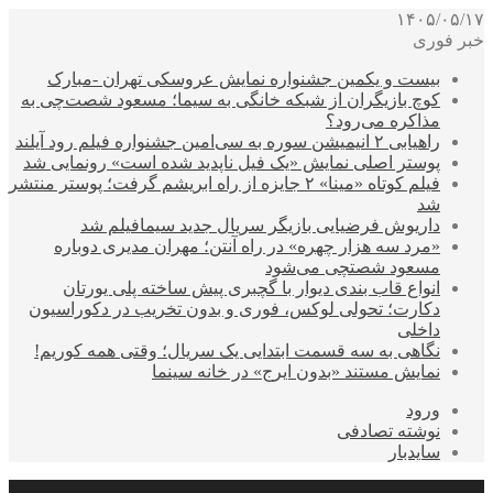
۱۴۰۵/۰۵/۱۷
خبر فوری
بیست و یکمین جشنواره نمایش عروسکی تهران -مبارک
کوچ بازیگران از شبکه خانگی به سیما؛ مسعود شصت‌چی به
مذاکره می‌رود؟
راهیابی ۲ انیمیشن سوره به سی‌امین جشنواره فیلم رود آیلند
پوستر اصلی نمایش «یک فیل ناپدید شده است» رونمایی شد
فیلم کوتاه «مینا» ۲ جایزه از راه ابریشم گرفت؛ پوستر منتشر
شد
داریوش فرضیایی بازیگر سریال جدید سیمافیلم شد
«مرد سه هزار چهره» در راه آنتن؛ مهران مدیری دوباره
مسعود شصتچی می‌شود
انواع قاب بندی دیوار با گچبری پیش ساخته پلی یورتان
دکارت؛ تحولی لوکس، فوری و بدون تخریب در دکوراسیون
داخلی
نگاهی به سه قسمت ابتدایی یک سریال؛ وقتی همه کوریم!
نمایش مستند «بدون ایرج» در خانه سینما
ورود
نوشته تصادفی
سایدبار