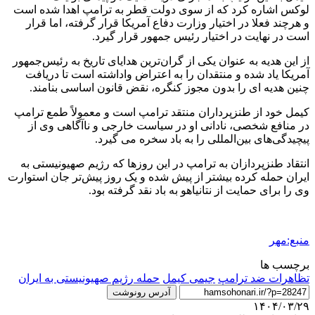
لوکس اشاره کرد که از سوی دولت قطر به ترامپ اهدا شده است
و هرچند فعلا در اختیار وزارت دفاع آمریکا قرار گرفته، اما قرار
است در نهایت در اختیار رئیس جمهور قرار گیرد.
از این هدیه به عنوان یکی از گران‌ترین هدایای تاریخ به رئیس‌جمهور
آمریکا یاد شده و منتقدان را به اعتراض واداشته است تا دریافت
چنین هدیه ای را بدون مجوز کنگره، نقض قانون اساسی بنامند.
کیمل خود از طنزپرداران منتقد ترامپ است و معمولاً طمع ترامپ
در منافع شخصی، نادانی او در سیاست خارجی و ناآگاهی وی از
پیچیدگی‌های بین‌المللی را به باد سخره می گیرد.
انتقاد طنزپردازان به ترامپ در این روزها که رژیم صهیونیستی به
ایران حمله کرده بیشتر از پیش شده و یک روز پیش‌تر جان استوارت
وی را برای حمایت از نتانیاهو به باد نقد گرفته بود.
منبع:مهر
برچسب ها
تظاهرات ضد ترامپ
جیمی کیمل
حمله رژیم صهیونیستی به ایران
آدرس رونوشت
۱۴۰۴/۰۳/۲۹