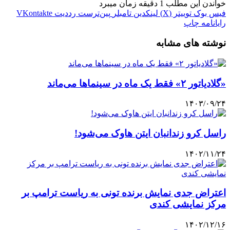
خواندن این مطلب 1 دقیقه زمان میبرد
فیس بوک
توییتر (X)
لینکدین
‫تامبلر
‫پین‌ترست
‫رددیت
‫VKontakte
رایانامه
چاپ
نوشته های مشابه
«گلادیاتور ۲» فقط یک ماه در سینماها می‌ماند
۱۴۰۳/۰۹/۲۴
راسل کرو زندانبان ایتن هاوک می‌شود!
۱۴۰۲/۱۱/۲۴
اعتراض جدی نمایش برنده تونی به ریاست ترامپ بر
مرکز نمایشی کندی
۱۴۰۲/۱۲/۱۶