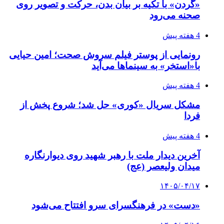
«گردن» با تکیه بر بیان بدن، حرکت و تصویر روی
صحنه می‌رود
4 هفته پیش
رونمایی از پوستر فیلم سروش صحت؛ امین حیایی
با«استخر» به سینماها می‌آید
4 هفته پیش
مشکل سریال «کوری» حل شد؛ شروع پخش از
فردا
4 هفته پیش
آخرین دیدار ملت با رهبر شهید روی دیوارنگاره
میدان ولیعصر (عج)
۱۴۰۵/۰۴/۱۷
«دست» در فرهنگسرای سرو افتتاح می‌شود