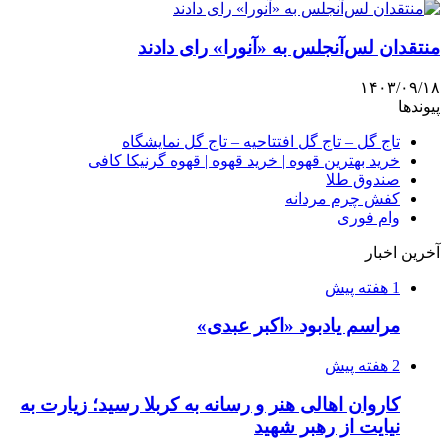
منتقدان لس‌آنجلس به «آنورا» رای دادند
۱۴۰۳/۰۹/۱۸
پیوندها
تاج گل – تاج گل افتتاحیه – تاج گل نمایشگاه
خرید بهترین قهوه | خرید قهوه | قهوه گرنیکا کافی
صندوق طلا
کفش چرم مردانه
وام فوری
آخرین اخبار
1 هفته پیش
مراسم یادبود «اکبر عبدی»
2 هفته پیش
کاروان اهالی هنر و رسانه به کربلا رسید؛ زیارت به
نیایت از رهبر شهید