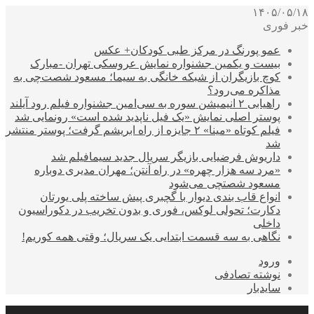
۱۴۰۵/۰۵/۱۸
خبر فوری
عمو پورنگ در مرکز طبی کودکان+ عکس
بیست و یکمین جشنواره نمایش عروسکی تهران -مبارک
کوچ بازیگران از شبکه خانگی به سیما؛ مسعود شصت‌چی به
مذاکره می‌رود؟
راهیابی ۲ انیمیشن سوره به سی‌امین جشنواره فیلم رود آیلند
پوستر اصلی نمایش «یک فیل ناپدید شده است» رونمایی شد
فیلم کوتاه «مینا» ۲ جایزه از راه ابریشم گرفت؛ پوستر منتشر
شد
داریوش فرضیایی بازیگر سریال جدید سیمافیلم شد
«مرد سه هزار چهره» در راه آنتن؛ مهران مدیری دوباره
مسعود شصتچی می‌شود
انواع قاب بندی دیوار با گچبری پیش ساخته پلی یورتان
دکارت؛ تحولی لوکس، فوری و بدون تخریب در دکوراسیون
داخلی
نگاهی به سه قسمت ابتدایی یک سریال؛ وقتی همه کوریم!
ورود
نوشته تصادفی
سایدبار