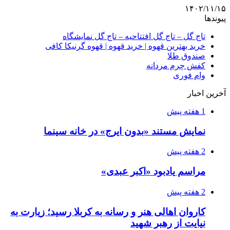
۱۴۰۲/۱۱/۱۵
پیوندها
تاج گل – تاج گل افتتاحیه – تاج گل نمایشگاه
خرید بهترین قهوه | خرید قهوه | قهوه گرنیکا کافی
صندوق طلا
کفش چرم مردانه
وام فوری
آخرین اخبار
1 هفته پیش
نمایش مستند «بدون ایرج» در خانه سینما
2 هفته پیش
مراسم یادبود «اکبر عبدی»
2 هفته پیش
کاروان اهالی هنر و رسانه به کربلا رسید؛ زیارت به
نیایت از رهبر شهید