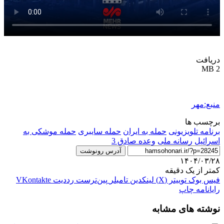
دریافت
2 MB
منبع:مهر
برچسب ها
برنامه تلویزیونی
حمله به ایران
حمله سایبری
حمله موشکی به
اسرائیل
رسانه ملی
وعده صادق 3
آدرس رونوشت
۱۴۰۴/۰۳/۲۸
کمتر از یک دقیقه
فیس بوک
توییتر (X)
لینکدین
‫تامبلر
‫پین‌ترست
‫رددیت
‫VKontakte
رایانامه
چاپ
نوشته های مشابه