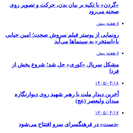
«گردن» با تکیه بر بیان بدن، حرکت و تصویر روی
صحنه می‌رود
4 هفته پیش
رونمایی از پوستر فیلم سروش صحت؛ امین حیایی
با«استخر» به سینماها می‌آید
4 هفته پیش
مشکل سریال «کوری» حل شد؛ شروع پخش از
فردا
۱۴۰۵/۰۴/۱۸
آخرین دیدار ملت با رهبر شهید روی دیوارنگاره
میدان ولیعصر (عج)
۱۴۰۵/۰۴/۱۷
«دست» در فرهنگسرای سرو افتتاح می‌شود