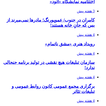
اختتامیه نمایشگاه «اتود»
3 هفته پیش
کامران در جنوب/ عموپورنگ؛ مادرها نمی‌میرند از
بس که جانِ خانه هستند!
4 هفته پیش
رویداد هنری «مشق ناتمام»
4 هفته پیش
سازمان تبلیغات هیچ نقشی در تولید برنامه جنجالی
ندارد!
4 هفته پیش
برگزاری مجمع عمومی کانون روابط عمومی و
تبلیغات تئاتر
4 هفته پیش