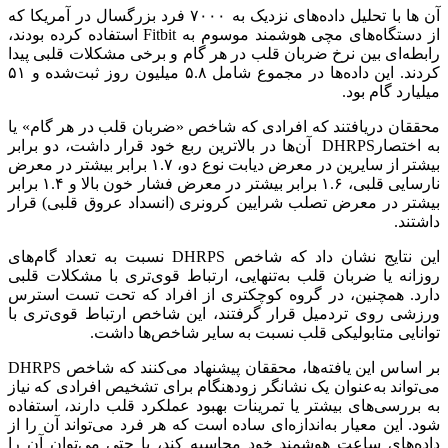
آن ها با تحلیل داده‌های نزدیک به ۷۰۰۰ فرد بزرگسال در آمریکا که
از دستگاه‌های مچی هوشمند موسوم به Fitbit استفاده کرده بودند،
رابطه‌ای بین نرخ ضربان قلب در هر گام و برخی مشکلات قلبی پیدا
کردند. این داده‌ها در مجموع شامل ۵.۸ میلیون روز ثبت‌شده و ۵۱
میلیارد گام بود.
محققان دریافتند که افرادی که شاخص «ضربان قلب در هر گام» یا
به اختصارDHRPS آن‌ها در بالاترین ربع خود قرار داشت، دو برابر
بیشتر از سایرین در معرض دیابت نوع دو، ۱.۷ برابر بیشتر در معرض
نارسایی قلبی، ۱.۶ برابر بیشتر در معرض فشار خون بالا و ۱.۴ برابر
بیشتر در معرض تصلب شرایین کرونری (انسداد عروق قلبی) قرار
داشتند.
این نتایج نشان داد که شاخص DHRPS نسبت به تعداد گام‌های
روزانه یا ضربان قلب به‌تنهایی، ارتباط قوی‌تری با مشکلات قلبی
دارد. همچنین، در گروه کوچکتری از افراد که تحت تست استرس
ورزشی روی تردمیل قرار گرفتند، این شاخص ارتباط قوی‌تری با
توانایی متابولیکی قلب نسبت به سایر شاخص‌ها داشت.
بر اساس این یافته‌ها، محققان پیشنهاد می‌کنند که شاخص DHRPS
می‌تواند به‌عنوان یک نشانگر زودهنگام برای تشخیص افرادی که نیاز
به بررسی‌های بیشتر یا تمرینات بهبود عملکرد قلب دارند، استفاده
شود. این معیار به‌اندازه‌ای ساده است که هر فرد می‌تواند آن را از
داده‌های ساعت هوشمند خود محاسبه کند، یا حتی می‌توان آن را