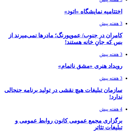
اختتامیه نمایشگاه «اتود»
3 هفته پیش
کامران در جنوب/ عموپورنگ؛ مادرها نمی‌میرند از
بس که جانِ خانه هستند!
3 هفته پیش
رویداد هنری «مشق ناتمام»
3 هفته پیش
سازمان تبلیغات هیچ نقشی در تولید برنامه جنجالی
ندارد!
4 هفته پیش
برگزاری مجمع عمومی کانون روابط عمومی و
تبلیغات تئاتر