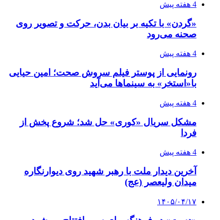
4 هفته پیش
«گردن» با تکیه بر بیان بدن، حرکت و تصویر روی
صحنه می‌رود
4 هفته پیش
رونمایی از پوستر فیلم سروش صحت؛ امین حیایی
با«استخر» به سینماها می‌آید
4 هفته پیش
مشکل سریال «کوری» حل شد؛ شروع پخش از
فردا
4 هفته پیش
آخرین دیدار ملت با رهبر شهید روی دیوارنگاره
میدان ولیعصر (عج)
۱۴۰۵/۰۴/۱۷