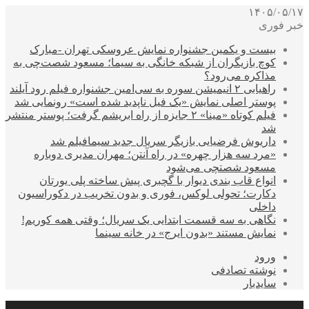
۱۴۰۵/۰۵/۱۷
خبر فوری
بیست و یکمین جشنواره نمایش عروسکی تهران -مبارک
کوچ بازیگران از شبکه خانگی به سیما؛ مسعود شصت‌چی به
مذاکره می‌رود؟
راهیابی ۲ انیمیشن سوره به سی‌امین جشنواره فیلم رود آیلند
پوستر اصلی نمایش «یک فیل ناپدید شده است» رونمایی شد
فیلم کوتاه «مینا» ۲ جایزه از راه ابریشم گرفت؛ پوستر منتشر
شد
داریوش فرضیایی بازیگر سریال جدید سیمافیلم شد
«مرد سه هزار چهره» در راه آنتن؛ مهران مدیری دوباره
مسعود شصتچی می‌شود
انواع قاب بندی دیوار با گچبری پیش ساخته پلی یورتان
دکارت؛ تحولی لوکس، فوری و بدون تخریب در دکوراسیون
داخلی
نگاهی به سه قسمت ابتدایی یک سریال؛ وقتی همه کوریم!
نمایش مستند «بدون ایرج» در خانه سینما
ورود
نوشته تصادفی
سایدبار