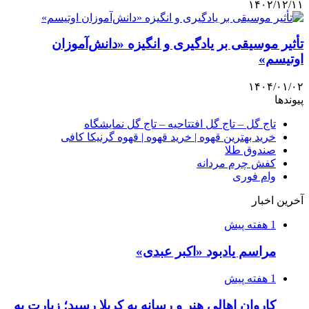
۱۴۰۲/۱۲/۱۱
تأثیر موسیقی بر یادگیری و انگیزه «دانش‌آموزان
اوتیسم»
۱۴۰۴/۰۱/۰۲
پیوندها
تاج گل – تاج گل افتتاحیه – تاج گل نمایشگاه
خرید بهترین قهوه | خرید قهوه | قهوه گرنیکا کافی
صندوق طلا
کفش چرم مردانه
وام فوری
آخرین اخبار
1 هفته پیش
مراسم یادبود «اکبر عبدی»
1 هفته پیش
کاروان اهالی هنر و رسانه به کربلا رسید؛ زیارت به